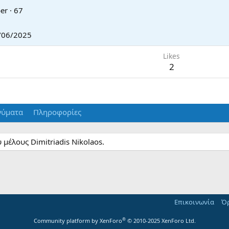
er
·
67
7
/06/2025
Likes
2
ύματα
Πληροφορίες
μέλους Dimitriadis Nikolaos.
Επικοινωνία
Όρ
®
Community platform by XenForo
© 2010-2025 XenForo Ltd.