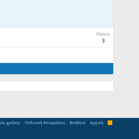
Πόντοι
3
οι χρήσης
Πολιτική Απορρήτου
Βοήθεια
Αρχική
R
S
S