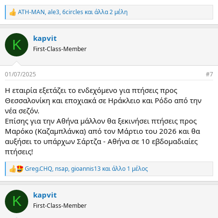
ATH-MAN
,
ale3
,
6circles
και άλλα 2 μέλη
R
e
a
kapvit
c
K
t
First-Class-Member
i
o
n
01/07/2025
#7
s
:
Η εταιρία εξετάζει το ενδεχόμενο για πτήσεις προς
Θεσσαλονίκη και εποχιακά σε Ηράκλειο και Ρόδο από την
νέα σεζόν.
Επίσης για την Αθήνα μάλλον θα ξεκινήσει πτήσεις προς
Μαρόκο (Καζαμπλάνκα) από τον Μάρτιο του 2026 και θα
αυξήσει το υπάρχων Σάρτζα - Αθήνα σε 10 εβδομαδιαίες
πτήσεις!
Greg.CHQ
,
nsap
,
gioannis13
και άλλο 1 μέλος
R
e
a
kapvit
c
K
t
First-Class-Member
i