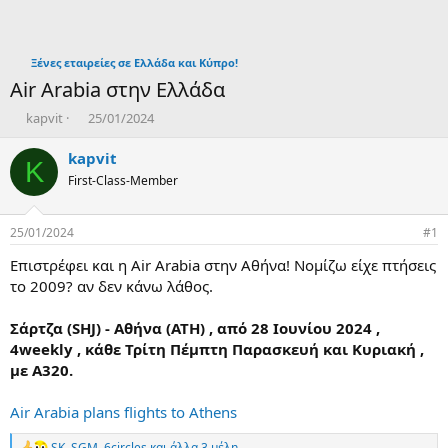
Ξένες εταιρείες σε Ελλάδα και Κύπρο!
Air Arabia στην Ελλάδα
T
Η
kapvit
25/01/2024
h
μ
r
ε
kapvit
K
e
ρ
First-Class-Member
a
ο
d
μ
s
η
25/01/2024
#1
t
ν
a
ί
Επιστρέφει και η Air Arabia στην Αθήνα! Νομίζω είχε πτήσεις
r
α
το 2009? αν δεν κάνω λάθος.
t
δ
e
η
Σάρτζα (SHJ) - Αθήνα (ATH) , από 28 Ιουνίου 2024 ,
r
μ
4weekly , κάθε Τρίτη Πέμπτη Παρασκευή και Κυριακή ,
ι
με Α320.
ο
υ
ρ
Air Arabia plans flights to Athens
γ
ί
SK
,
SGM
,
6circles
και άλλα 3 μέλη