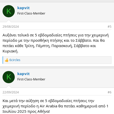
a
kapvit
c
K
t
First-Class-Member
i
o
n
29/08/2024
#5
s
:
Αυξάνει τελικά σε 5 εβδομαδιαίες πτήσεις για την χειμερινή
περίοδο με την προσθήκη πτήσης και το Σάββατο. Και θα
πετάει κάθε Τρίτη, Πέμπτη, Παρασκευή, Σάββατο και
Κυριακή.
6circles
R
e
a
kapvit
c
K
t
First-Class-Member
i
o
n
22/09/2024
#6
s
:
Και μετά την αύξηση σε 5 εβδομαδιαίες πτήσεις την
χειμερινή περίοδο η Air Arabia θα πετάει καθημερινά από 1
Ιουλίου 2025 προς Αθήνα!