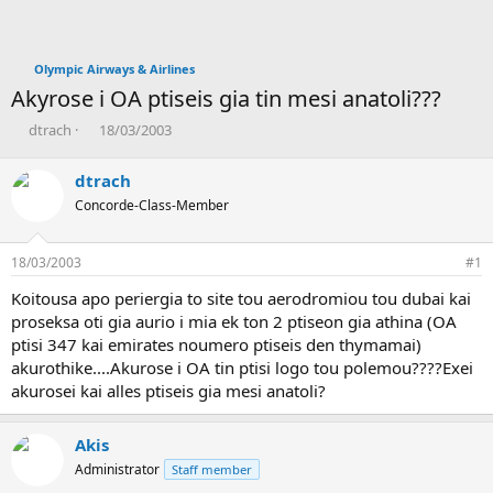
Olympic Airways & Airlines
Akyrose i OA ptiseis gia tin mesi anatoli???
T
Η
dtrach
18/03/2003
h
μ
r
ε
dtrach
e
ρ
Concorde-Class-Member
a
ο
d
μ
s
η
18/03/2003
#1
t
ν
a
ί
Koitousa apo periergia to site tou aerodromiou tou dubai kai
r
α
proseksa oti gia aurio i mia ek ton 2 ptiseon gia athina (OA
t
δ
ptisi 347 kai emirates noumero ptiseis den thymamai)
e
η
akurothike....Akurose i OA tin ptisi logo tou polemou????Exei
r
μ
ι
akurosei kai alles ptiseis gia mesi anatoli?
ο
υ
Akis
ρ
γ
Administrator
Staff member
ί