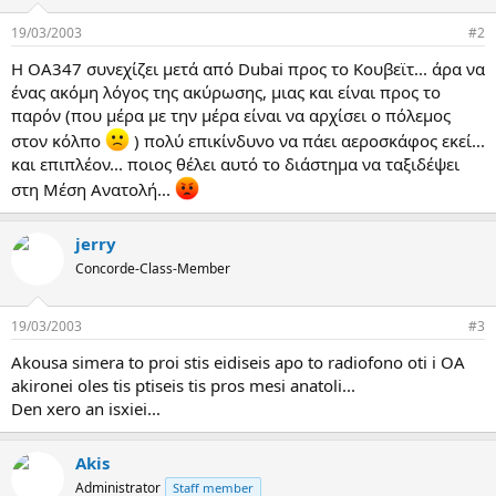
α
ς
19/03/2003
#2
H OA347 συνεχίζει μετά από Dubai προς το Κουβεϊτ... άρα να
ένας ακόμη λόγος της ακύρωσης, μιας και είναι προς το
παρόν (που μέρα με την μέρα είναι να αρχίσει ο πόλεμος
στον κόλπο
) πολύ επικίνδυνο να πάει αεροσκάφος εκεί...
και επιπλέον... ποιος θέλει αυτό το διάστημα να ταξιδέψει
στη Μέση Ανατολή...
jerry
Concorde-Class-Member
19/03/2003
#3
Akousa simera to proi stis eidiseis apo to radiofono oti i OA
akironei oles tis ptiseis tis pros mesi anatoli...
Den xero an isxiei...
Akis
Administrator
Staff member