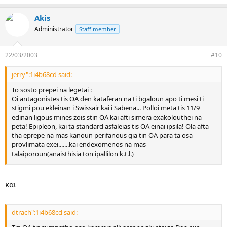
Akis
Administrator
Staff member
22/03/2003
#10
jerry":1i4b68cd said:
To sosto prepei na legetai :
Oi antagonistes tis OA den kataferan na ti bgaloun apo ti mesi ti
stigmi pou ekleinan i Swissair kai i Sabena... Polloi meta tis 11/9
edinan ligous mines zois stin OA kai afti simera exakolouthei na
peta! Epipleon, kai ta standard asfaleias tis OA einai ipsila! Ola afta
tha eprepe na mas kanoun perifanous gia tin OA para ta osa
provlimata exei.......kai endexomenos na mas
talaiporoun(anaisthisia ton ipallilon k.t.l.)
Yparxoun anthropoi anideoi pou exoun na petaxoun me aeroplano
xronia kai zamania kai to mou lene einai: "Olympiaki, mono
και
kathisteriseis exei.." ELEOS!!! Diladi i A3 ti einai? Tis proalles irtha apo
hania me 1 ora kathisterisi (kai xoris kammia enimerosi apo tous
ipallilous). Oi epivates omos mouga! An itan stin OA tha eixan
dtrach":1i4b68cd said:
lyssaxei!