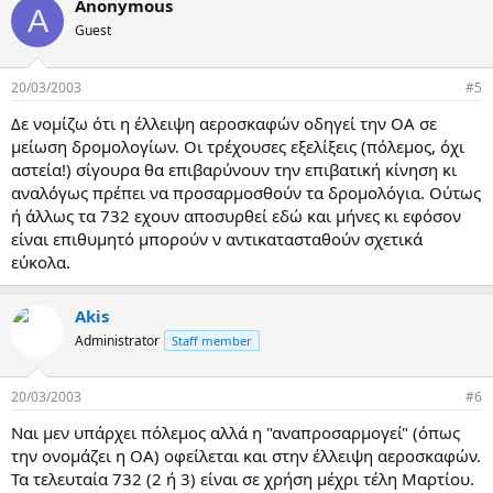
Anonymous
μειωθούν συχνότητες πτήσεων Εσωτερικού, με γνώμονα πάντα
A
Guest
την επιβατική κίνηση. Τα δρομολόγια προς Νέα Υόρκη, Καναδά,
και Γιοχάνεσμπουργκ θα πραγματοποιούνται κανονικά.
20/03/2003
#5
Θα πρέπει να σημειωθεί ότι η Ολυμπιακή Αεροπορία χθες βράδυ,
Τετάρτη 19 Μαρτίου 2003, πραγματοποίησε κανονικά τις πτήσεις
Δε νομίζω ότι η έλλειψη αεροσκαφών οδηγεί την ΟΑ σε
της προς Κάιρο, Τζέντα, Ντουμπάι και Βηρυτό, ενώ για
μείωση δρομολογίων. Οι τρέχουσες εξελίξεις (πόλεμος, όχι
επιχειρησιακούς λόγους δεν πραγματοποιήθηκε η πτήση ΟΑ 301
αστεία!) σίγουρα θα επιβαρύνουν την επιβατική κίνηση κι
προς Τελ-Αβίβ.
αναλόγως πρέπει να προσαρμοσθούν τα δρομολόγια. Ούτως
Από το Γραφείο Τύπου της Ο.Α.
ή άλλως τα 732 εχουν αποσυρθεί εδώ και μήνες κι εφόσον
είναι επιθυμητό μπορούν ν αντικατασταθούν σχετικά
εύκολα.
Akis
Administrator
Staff member
20/03/2003
#6
Ναι μεν υπάρχει πόλεμος αλλά η "αναπροσαρμογεί" (όπως
την ονομάζει η ΟΑ) οφείλεται και στην έλλειψη αεροσκαφών.
Τα τελευταία 732 (2 ή 3) είναι σε χρήση μέχρι τέλη Μαρτίου.