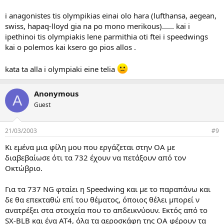
i anagonistes tis olympikias einai olo hara (lufthansa, aegean,
swiss, hapaq-lloyd gia na po mono merikous)...... kai i
ipethinoi tis olympiakis lene parmithia oti ftei i speedwings
kai o polemos kai ksero go pios allos .
kata ta alla i olympiaki eine telia
Anonymous
A
Guest
21/03/2003
#9
Κι εμένα μια φίλη μου που εργάζεται στην ΟΑ με
διαβεβαίωσε ότι τα 732 έχουν να πετάξουν από τον
Οκτώβριο.
Για τα 737 NG φταίει η Speedwing και με το παραπάνω και
δε θα επεκταθώ επί του θέματος, όποιος θέλει μπορεί ν
ανατρέξει στα στοιχεία που το απδεικνύουν. Εκτός από το
SX-BLB και ένα AT4, όλα τα αεροσκάφη της OA φέρουν τα