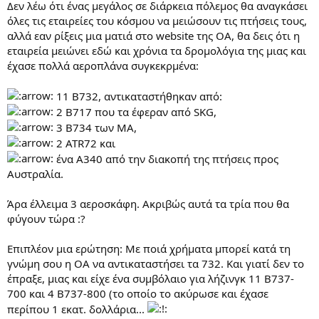
Δεν λέω ότι ένας μεγάλος σε διάρκεια πόλεμος θα αναγκάσει
όλες τις εταιρείες του κόσμου να μειώσουν τις πτήσεις τους,
αλλά εαν ρίξεις μια ματιά στο website της ΟΑ, θα δεις ότι η
εταιρεία μειώνει εδώ και χρόνια τα δρομολόγια της μιας και
έχασε πολλά αεροπλάνα συγκεκρμένα:
11 Β732, αντικαταστήθηκαν από:
2 Β717 που τα έφεραν από SKG,
3 Β734 των ΜΑ,
2 ATR72 και
ένα Α340 από την διακοπή της πτήσεις προς
Αυστραλία.
Άρα έλλειμα 3 αεροσκάφη. Ακριβώς αυτά τα τρία που θα
φύγουν τώρα :?
Επιπλέον μια ερώτηση: Με ποιά χρήματα μπορεί κατά τη
γνώμη σου η ΟΑ να αντικαταστήσει τα 732. Και γιατί δεν το
έπραξε, μιας και είχε ένα συμβόλαιο για λήζινγκ 11 Β737-
700 και 4 Β737-800 (το οποίο το ακύρωσε και έχασε
περίπου 1 εκατ. δολλάρια...