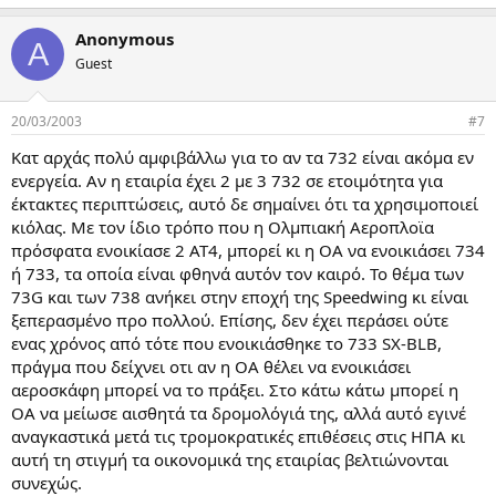
Anonymous
A
Guest
20/03/2003
#7
Κατ αρχάς πολύ αμφιβάλλω για το αν τα 732 είναι ακόμα εν
ενεργεία. Αν η εταιρία έχει 2 με 3 732 σε ετοιμότητα για
έκτακτες περιπτώσεις, αυτό δε σημαίνει ότι τα χρησιμοποιεί
κιόλας. Με τον ίδιο τρόπο που η Ολμπιακή Aεροπλοϊα
πρόσφατα ενοικίασε 2 AT4, μπορεί κι η OA να ενοικιάσει 734
ή 733, τα οποία είναι φθηνά αυτόν τον καιρό. Το θέμα των
73G και των 738 ανήκει στην εποχή της Speedwing κι είναι
ξεπερασμένο προ πολλού. Επίσης, δεν έχει περάσει ούτε
ενας χρόνος από τότε που ενοικιάσθηκε το 733 SX-BLB,
πράγμα που δείχνει οτι αν η OA θέλει να ενοικιάσει
αεροσκάφη μπορεί να το πράξει. Στο κάτω κάτω μπορεί η
OA να μείωσε αισθητά τα δρομολόγιά της, αλλά αυτό εγινέ
αναγκαστικά μετά τις τρομοκρατικές επιθέσεις στις ΗΠΑ κι
αυτή τη στιγμή τα οικονομικά της εταιρίας βελτιώνονται
συνεχώς.