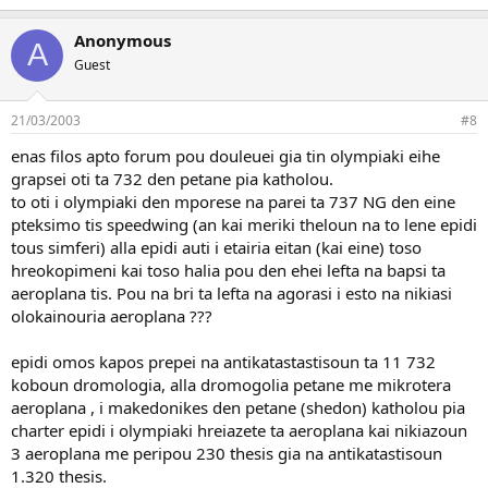
Anonymous
A
Guest
21/03/2003
#8
enas filos apto forum pou douleuei gia tin olympiaki eihe
grapsei oti ta 732 den petane pia katholou.
to oti i olympiaki den mporese na parei ta 737 NG den eine
pteksimo tis speedwing (an kai meriki theloun na to lene epidi
tous simferi) alla epidi auti i etairia eitan (kai eine) toso
hreokopimeni kai toso halia pou den ehei lefta na bapsi ta
aeroplana tis. Pou na bri ta lefta na agorasi i esto na nikiasi
olokainouria aeroplana ???
epidi omos kapos prepei na antikatastastisoun ta 11 732
koboun dromologia, alla dromogolia petane me mikrotera
aeroplana , i makedonikes den petane (shedon) katholou pia
charter epidi i olympiaki hreiazete ta aeroplana kai nikiazoun
3 aeroplana me peripou 230 thesis gia na antikatastisoun
1.320 thesis.