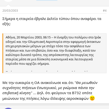
20/03/2003
#4
Σήμερα η εταιρεία έβγαλε Δελτίο τύπου όπου αναφέρει τα
εξής:
Αθήνα, 20 Μαρτίου 2003, 06:15 -- Η έναρξη του πολέμου στο Ιράκ
οδηγεί και την Ολυμπιακή Αεροπορία στην εφαρμογή έκτακτων
επιχειρησιακών μέτρων με στόχο τόσο την ασφάλεια των
πτήσεων και των επιβατών, όσο και την διαφύλαξη, κατά τον
καλύτερο δυνατό τρόπο, της απρόσκοπτης λειτουργίας της
εταιρίας μέσα σε μια δύσκολη οικονομικά και λειτουργικά
περίοδο που αρχίζει σήμερα.
Πρώτη προτεραιότητα αυτών των έκτακτων, λόγω πολέμου,
επιχειρησιακών μέτρων, η διακοπή των πτήσεων προς τη Μέση
Ανατολή: Ντουμπάι, Βηρυτός, Αλεξάνδρεια (Κουβέιτ έχει διακοπεί
Με την ευκαιρία η ΟΑ ανακοίνωσε και ότι
"Θα μειωθούν
από δεκαημέρου), μείωση συχνοτήτων προς Κάιρο και Λάρνακα,
συχνότητες πτήσεων Εσωτερικού, με γνώμονα πάντα την
ενώ ειδική μεταχείριση ανάλογα με τις συνθήκες θα έχουν οι
επιβατική κίνηση"
... Δηλ. ότι φεύγουν τα Β732 οπότε
πτήσεις προς Τελ-Αβίβ και Τζέντα. Ακόμη η ΟΑ, εάν οι συνθήκες
μειώνουν της πτήσεις λόγω έλλειψης αεροσκαφών
λόγω πολέμου την υποχρεώσουν, θα προχωρήσει στην
αναδιάταξη όλων των πτήσεων προς Ευρώπη, ανάλογα με τη
ζήτηση, εκτός των Βρυξελλών που θα παραμείνει ως έχει. Θα