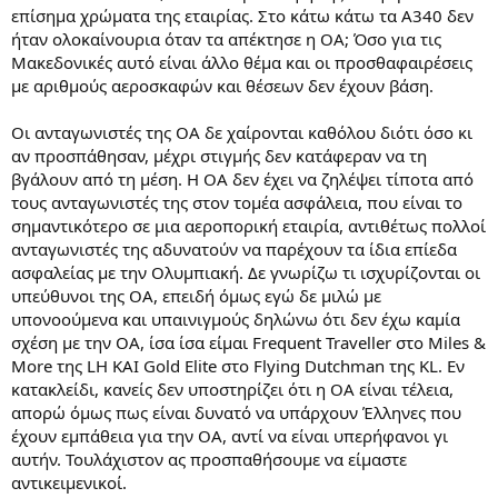
επίσημα χρώματα της εταιρίας. Στο κάτω κάτω τα A340 δεν
ήταν ολοκαίνουρια όταν τα απέκτησε η OA; Όσο για τις
Μακεδονικές αυτό είναι άλλο θέμα και οι προσθαφαιρέσεις
με αριθμούς αεροσκαφών και θέσεων δεν έχουν βάση.
Οι ανταγωνιστές της OA δε χαίρονται καθόλου διότι όσο κι
αν προσπάθησαν, μέχρι στιγμής δεν κατάφεραν να τη
βγάλουν από τη μέση. Η OA δεν έχει να ζηλέψει τίποτα από
τους ανταγωνιστές της στον τομέα ασφάλεια, που είναι το
σημαντικότερο σε μια αεροπορική εταιρία, αντιθέτως πολλοί
ανταγωνιστές της αδυνατούν να παρέχουν τα ίδια επίεδα
ασφαλείας με την Ολυμπιακή. Δε γνωρίζω τι ισχυρίζονται οι
υπεύθυνοι της OA, επειδή όμως εγώ δε μιλώ με
υπονοούμενα και υπαινιγμούς δηλώνω ότι δεν έχω καμία
σχέση με την OA, ίσα ίσα είμαι Frequent Traveller στο Miles &
More της LH KAI Gold Elite στο Flying Dutchman της KL. Εν
κατακλείδι, κανείς δεν υποστηρίζει ότι η OA είναι τέλεια,
απορώ όμως πως είναι δυνατό να υπάρχουν Έλληνες που
έχουν εμπάθεια για την OA, αντί να είναι υπερήφανοι γι
αυτήν. Τουλάχιστον ας προσπαθήσουμε να είμαστε
αντικειμενικοί.