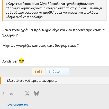
Έλληνες υπήκοοι είναι λίγο δύσκολο να εργοδοτηθούν σαν
πλήρωμα καμπίνας γιατί η εταιρία αυτή τη στιγμή αντιμετωπίζει
σοβαρότατα οικονομικά προβλήματα και πρέπει να απολύσει
κόσμο αντί να προσλάβει.
Καλά τόσα χρόνια πρόβλημα είχε και δεν προσέλαβε κανένα
Έλληνα ?
Μήπως γνωρίζει κάποιος κάτι διαφορετικό ?
Avidriver
Last
1 of 3
Επόμενη
Κλειστό για νεότερες απαντήσεις.
Facebook
X
Bluesky
LinkedIn
Reddit
Pinterest
Tumblr
WhatsApp
Email
Share:
Cyprus Airways