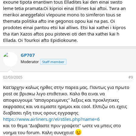
exoune tipota enantiwn tous Elladites kai den einai swsto
leme tetia pramata.Oi kiprioi einai Ellines kai aftoi. Twra an
merikoi aneggefaloi vlepoune mono to simferon tous se
themata politika afto ine gegonos opou kai na pas. Oi
prodotes einai pantou etsi kai alliws. Etsi kai xathei i kipros
tha itan Xazos aftos pou pistevei oti den tha xathei kai h
Ellada. Oi Tourkoi afto Epidiokoune.
GP707
Moderator
Staff member
02/03/2005
#9
Κατ'αρχην καλως ηρθες στην παρεα μας. Παντως για πρωτο
post σε βρισκω λιγο επιθετικο. Καλο θα ειναι να
αποφευγουμε "απαγορευμενες" λεξεις και προκλητικες
εκφρασεις και να ειμαστε ηρεμοι και cool. Ελπιζω οτι εχεις
διαβασει ηδη τους ορους εγγραφης
https://www.airliners.gr/el/stiles.php?name=6
και το θεμα "Διαβαστε πριν γραψετε" ωστε να μπεις στο
νοημα του forum. Καλη συνεχεια!