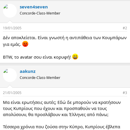
γ
ί
seven4seven
α
Concorde-Class-Member
ς
19/01/2005
#2
Δέν αποκλείεται. Είναι γνωστή η αντιπάθεια των Κουμπάρων
για εμάς.
BTW, το avatar σου είναι κορυφή!
aakunz
Concorde-Class-Member
21/01/2005
#3
Μα είναι ερωτήσεις αυτές; Εδώ δε μπορούν να κρατήσουν
τους Κυπρίους που έχουν και προσπαθούν να τους
απολύσουν, θα προσλάβουν και Έλληνες από πάνω;
Τέσσερα χρόνια που ζούσα στην Κύπρο, Κυπρίους έβλεπα