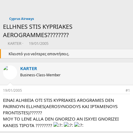
Cyprus Airways
ELLHNES STIS KYPRIAKES
AEROGRAMMES????????
T
Η
KARTER
19/01/2005
h
μ
r
Κλειστό για νεότερες απαντήσεις.
ε
e
ρ
a
ο
KARTER
d
μ
s
Business-Class-Member
η
t
ν
a
ί
19/01/2005
#1
r
α
t
δ
EINAI ALH8EIA OTI STIS KYPRIAKES AROGRAMES DEN
e
η
PAIRNOYN ELLHNES(AEROSYNODOYS KAI IPTAMENOYS
r
μ
FRONTISTES)??????
ι
ο
MOY TO LENE ALLA DEN GNORIZO AN ISXYEI GNORIZEI
υ
KANEIS TIPOTA ????????
ρ