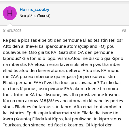
Harris_scooby
H
Νέο μέλος (Tourist)
01/03/2005
#8
Re pedia pios sas eipe oti den pernoune Elladites stin Helios?
Afto den alithevei kai iparxoune atoma(Cap and FO) pou
doulevoune. Oso gia tis KA. Giati stin OA den pernoune
kiprious? Gia ton idio logo. Visma.Afou ine diskolo gia Kiprio
na mbei stis KA efoson einai kivernitiki eteria pws tha mbei
elladitis afou den kserei atoma. deftero: Afou stis KA mono
me CAA ptixeia mbenane gia ergasia (oi perrisoteroi stin
Ellada pernane FAA) Pws tha tous proslavanane? To idio kai
gia tous Kiprious, osoi peirane FAA akoma klene tin moira
tous. trito: oi KA tha klisoune, pws tha proslavoune kosmo.
Kai na min akouw M#$%*es apo atoma oti klinane tis portes
stous Elladites fantarous stin Kipro. Afta einai koutsombolia
kai istories. Epidi kapia katharmata stin Ellada dialisane tin
Xwra (Xounta) Ellada kai Kipro, kai poulisane tin kipro stous
Tourkous,den simenei oti fteei o kosmos. Oi kiprioi den