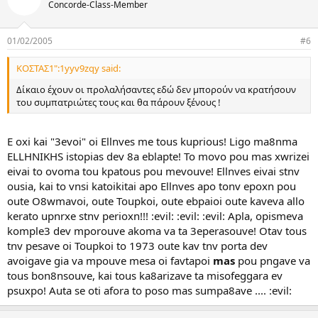
Concorde-Class-Member
01/02/2005
#6
ΚΟΣΤΑΣ1":1yyv9zqy said:
Δίκαιο έχουν οι προλαλήσαντες εδώ δεν μπορούν να κρατήσουν
του συμπατριώτες τους και θα πάρουν ξένους !
E oxi kai "3evoi" oi Ellnves me tous kuprious! Ligo ma8nma
ELLHNIKHS istopias dev 8a eblapte! To movo pou mas xwrizei
eivai to ovoma tou kpatous pou mevouve! Ellnves eivai stnv
ousia, kai to vnsi katoikitai apo Ellnves apo tonv epoxn pou
oute O8wmavoi, oute Toupkoi, oute ebpaioi oute kaveva allo
kerato upnrxe stnv perioxn!!! :evil: :evil: :evil: Apla, opismeva
komple3 dev mporouve akoma va ta 3eperasouve! Otav tous
tnv pesave oi Toupkoi to 1973 oute kav tnv porta dev
avoigave gia va mpouve mesa oi favtapoi
mas
pou pngave va
tous bon8nsouve, kai tous ka8arizave ta misofeggara ev
psuxpo! Auta se oti afora to poso mas sumpa8ave .... :evil: