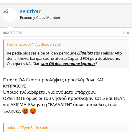
avidriver
Economy-Class-Member
06/05/2005
#10
Harris_scooby":7yyd6ado said:
Re pedia pios sas eipe oti den pernoune
Elladites
stin Helios? Afto
den alithevei kai iparxoune atoma(Cap and FO) pou doulevoune.
Oso gia tis KA. Giati
stin OA den pernoune kiprious
?
Όταν η ΟΑ έκανε προσλήψεις προσελάμβανε ΚΑΙ
ΚΥΠΡΑΙΟΥΣ.
Όποιος ενδιαφέρεται για ονόματα υπάρχουν...
ΟΥΔΕΠΟΤΕ ομως οι του νησιού προσέλαβαν έστω και ΕΝΑΝ
για ΔΕΙΓΜΑ Έλληνα ή "ΕΛΛΑΔΙΤΗ" όπως αποκαλείς τους
Έλληνες.
aakunz":7yyd6ado said: