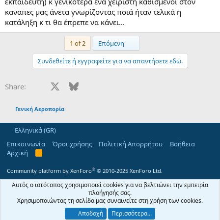
εκπαιδευτή) κ γενικότερα ένα χειριστή καθισμένοι στον
καναπες μας άνετα γνωρίζοντας ποιά ήταν τελικά η
κατάληξη κ τι θα έπρεπε να κάνει...
Last
1 of 2
Επόμενη
Συνδεθείτε ή εγγραφείτε για να απαντήσετε εδώ.
Facebook
X
Bluesky
LinkedIn
Reddit
Pinterest
Tumblr
WhatsApp
Email
Share:
Γενική Αεροπορία
Ελληνικά (GR)
Επικοινωνία
Όροι χρήσης
Πολιτική Απορρήτου
Βοήθεια
Αρχική
R
S
S
®
Community platform by XenForo
© 2010-2025 XenForo Ltd.
Αυτός ο ιστότοπος χρησιμοποιεί cookies για να βελτιώνει την εμπειρία
πλοήγησής σας.
Χρησιμοποιώντας τη σελίδα μας συναινείτε στη χρήση των cookies.
Αποδοχή
Περισσότερα...