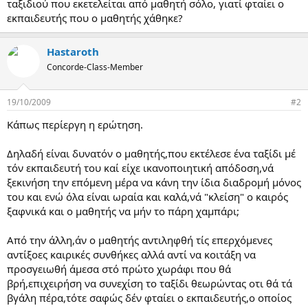
ταξιδιού που εκετελείται από μαθητή σόλο, γιατί φταίει ο
ρ
εκπαιδευτής που ο μαθητής χάθηκε?
γ
ί
α
Hastaroth
ς
Concorde-Class-Member
19/10/2009
#2
Κάπως περίεργη η ερώτηση.
Δηλαδή είναι δυνατόν ο μαθητής,που εκτέλεσε ένα ταξίδι μέ
τόν εκπαιδευτή του καί είχε ικανοποιητική απόδοση,νά
ξεκινήση την επόμενη μέρα να κάνη την ίδια διαδρομή μόνος
του και ενώ όλα είναι ωραία και καλά,νά "κλείση" ο καιρός
ξαφνικά και ο μαθητής να μήν το πάρη χαμπάρι;
Από την άλλη,άν ο μαθητής αντιληφθή τίς επερχόμενες
αντίξοες καιρικές συνθήκες αλλά αντί να κοιτάξη να
προσγειωθή άμεσα στό πρώτο χωράφι που θά
βρή,επιχειρήση να συνεχίση το ταξίδι θεωρώντας οτι θά τά
βγάλη πέρα,τότε σαφώς δέν φταίει ο εκπαιδευτής,ο οποίος