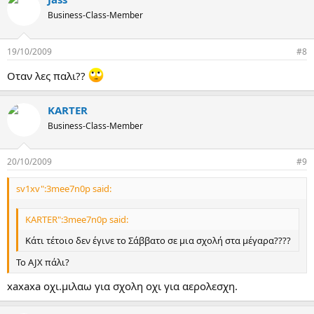
Business-Class-Member
19/10/2009
#8
Oταν λες παλι??
KARTER
Business-Class-Member
20/10/2009
#9
sv1xv":3mee7n0p said:
KARTER":3mee7n0p said:
Κάτι τέτοιο δεν έγινε το Σάββατο σε μια σχολή στα μέγαρα????
Το AJX πάλι?
xaxaxa οχι.μιλαω για σχολη οχι για αερολεσχη.