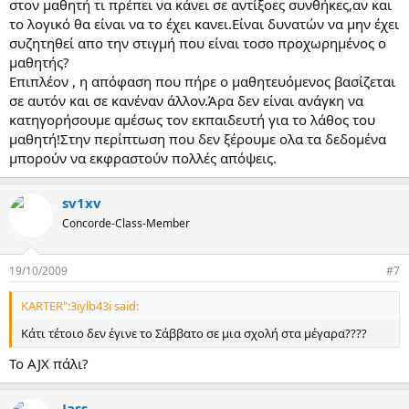
στον μαθητή τι πρέπει να κάνει σε αντίξοες συνθήκες,αν και
το λογικό θα είναι να το έχει κανει.Είναι δυνατών να μην έχει
συζητηθεί απο την στιγμή που είναι τοσο προχωρημένος ο
μαθητής?
Επιπλέον , η απόφαση που πήρε ο μαθητευόμενος βασίζεται
σε αυτόν και σε κανέναν άλλον.Άρα δεν είναι ανάγκη να
κατηγορήσουμε αμέσως τον εκπαιδευτή για το λάθος του
μαθητή!Στην περίπτωση που δεν ξέρουμε ολα τα δεδομένα
μπορούν να εκφραστούν πολλές απόψεις.
sv1xv
Concorde-Class-Member
19/10/2009
#7
KARTER":3iylb43i said:
Κάτι τέτοιο δεν έγινε το Σάββατο σε μια σχολή στα μέγαρα????
Το AJX πάλι?
Jass