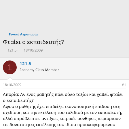
Γενική Αεροπορία
Φταίει ο εκπαιδευτής?
T
Η
121.5
18/10/2009
h
μ
r
ε
121.5
1
e
ρ
Economy-Class-Member
a
ο
d
μ
s
η
18/10/2009
#1
t
ν
a
ί
Απορία: Αν ένας μαθητής πάει σόλο ταξίδι και χαθεί, φταίει
r
α
ο εκπαιδευτής?
t
δ
Αφού ο μαθητής έχει επιδείξει ικανοποιητική επίδοση στη
e
η
σχεδίαση και την εκτέλεση του ταξιδιού με τον εκπαιδευτή,
r
μ
ι
αλλά απρόβλεπτες αντίξοες καιρικές συνθήκες περιόρισαν
ο
τις δυνατότητες εκτέλεσης του ίδιου προαναφερόμενου
υ