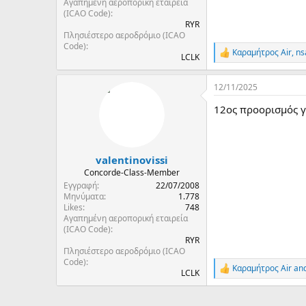
Αγαπημένη αεροπορική εταιρεία
(ICAO Code)
RYR
Πλησιέστερο αεροδρόμιο (ICAO
Code)
Καραμήτρος Air
,
ns
R
LCLK
e
a
12/11/2025
c
t
12oς προορισμός γ
i
o
n
s
:
valentinovissi
Concorde-Class-Member
Εγγραφή
22/07/2008
Μηνύματα
1.778
Likes
748
Αγαπημένη αεροπορική εταιρεία
(ICAO Code)
RYR
Πλησιέστερο αεροδρόμιο (ICAO
Code)
Καραμήτρος Air
an
R
LCLK
e
a
c