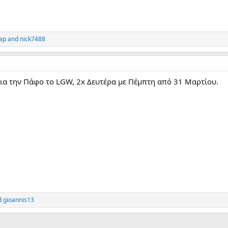
ap
and
nick7488
ια την Πάφο το LGW, 2x Δευτέρα με Πέμπτη από 31 Μαρτίου.
d
gioannis13