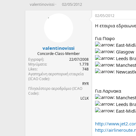
T
Η
valentinovissi
02/05/2012
h
μ
r
ε
02/05/2012
e
ρ
Η εταιρια εδραιωνε
a
ο
d
μ
s
η
Για Παφο
t
ν
East-Midl
valentinovissi
a
ί
Glasgow
r
α
Concorde-Class-Member
Leeds Br
t
δ
Εγγραφή
22/07/2008
e
η
Μηνύματα
1.778
Manchest
Likes
748
r
μ
Newcastl
Αγαπημένη αεροπορική εταιρεία
ι
(ICAO Code)
ο
RYR
υ
Πλησιέστερο αεροδρόμιο (ICAO
Για Λαρνακα
ρ
Code)
γ
Manchest
LCLK
ί
Leeds Br
α
East-Mid
ς
http://www.jet2.
http://airlineroute