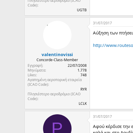
Πλησιέστερο αεροδρόμιο (ICAO
Code)
UGTB
31/07/2017
Αύξηση των πτήσεω
http://www.routeso
valentinovissi
Concorde-Class-Member
Εγγραφή
22/07/2008
Μηνύματα
1.778
Likes
748
Αγαπημένη αεροπορική εταιρεία
(ICAO Code)
RYR
Πλησιέστερο αεροδρόμιο (ICAO
Code)
LCLK
31/07/2017
P
Αφού κέρδισε την ε
καλά και στο Λονδί