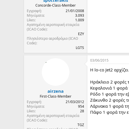
spotterakis
Concorde-Class-Member
Εγγραφή
21/01/2008
Μηνύματα
3.093
Likes
1.009
Αγαπημένη αεροπορική εταιρεία
(ICAO Code)
EZY
Πλησιέστερο αεροδρόμιο (ICAO
Code)
LGTS
03/06/2015
H lo-co Jet2 αρχίζ
Ηράκλειο 2 φορές
Κεφαλονιά 1 φορά
airzena
Ρόδο 1 φορά την ε
First-Class-Member
Ζάκυνθο 2 φορές 
Εγγραφή
21/03/2012
Λάρνακα 1 φορά τ
Μηνύματα
954
Likes
28
Πάφο 1 φορά την ε
Αγαπημένη αεροπορική εταιρεία
(ICAO Code)
TGZ