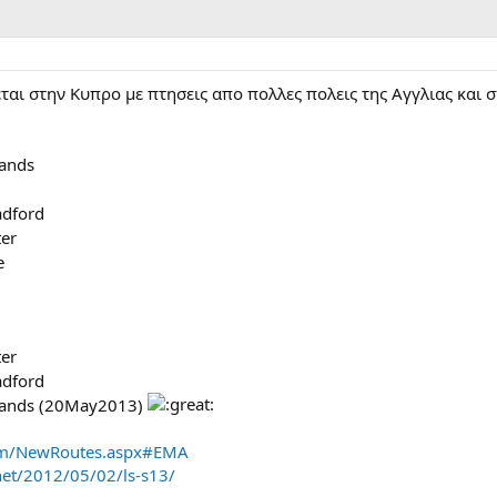
ται στην Κυπρο με πτησεις απο πολλες πολεις της Αγγλιας και σ
ands
adford
er
e
er
adford
lands (20May2013)
com/NewRoutes.aspx#EMA
.net/2012/05/02/ls-s13/