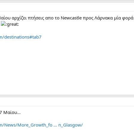
Μαίου αρχίζει πτήσεις απο το Newcastle προς Λάρνακα μία φορ
.
m/destinations#tab7
7 Μαϊου...
om/News/More_Growth_fo ... n_Glasgow/