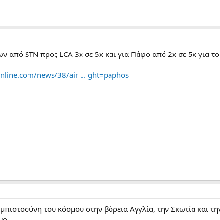
ν από STN προς LCA 3x σε 5x και για Πάφο από 2x σε 5x για το
nline.com/news/38/air ... ght=paphos
μπιστοσύνη του κόσμου στην βόρεια Αγγλία, την Σκωτία και την 
νο.