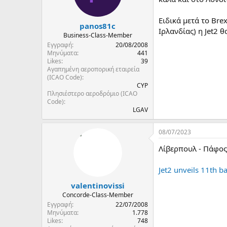
Ειδικά μετά το Bre
panos81c
Ιρλανδίας) η Jet2 
Business-Class-Member
Εγγραφή
20/08/2008
Μηνύματα
441
Likes
39
Αγαπημένη αεροπορική εταιρεία
(ICAO Code)
CYP
Πλησιέστερο αεροδρόμιο (ICAO
Code)
LGAV
08/07/2023
Λίβερπουλ - Πάφος
Jet2 unveils 11th b
valentinovissi
Concorde-Class-Member
Εγγραφή
22/07/2008
Μηνύματα
1.778
Likes
748