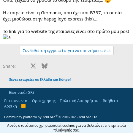
Η εταιρεία είναι η Germania, που έχει και Β737, το οποία
έχει μισθώσει στην hapag loyd express (hlx)...
To link για το website της εταιρείες είναι στο πρώτο μου post
Συνδεθείτε ή εγγραφείτε για να απαντήσετε εδώ.
Facebook
X
Bluesky
LinkedIn
Reddit
Pinterest
Tumblr
WhatsApp
Email
Share:
Ξένες εταιρείες σε Ελλάδα και Κύπρο!
Ελληνικά (GR)
Επικοινωνία
Όροι χρήσης
Πολιτική Απορρήτου
Βοήθεια
Αρχική
R
S
S
®
Community platform by XenForo
© 2010-2025 XenForo Ltd.
Αυτός ο ιστότοπος χρησιμοποιεί cookies για να βελτιώνει την εμπειρία
πλοήγησής σας.