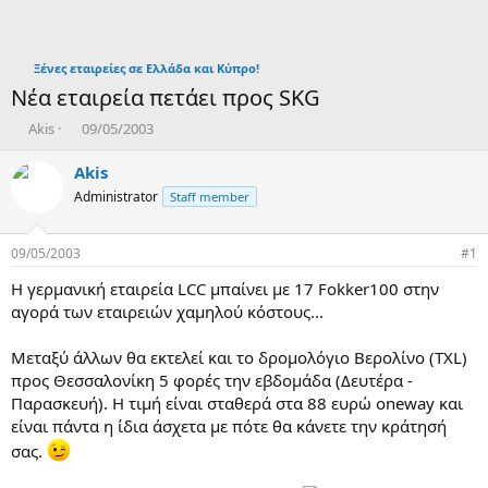
Ξένες εταιρείες σε Ελλάδα και Κύπρο!
Νέα εταιρεία πετάει προς SKG
T
Η
Akis
09/05/2003
h
μ
r
ε
Akis
e
ρ
Administrator
Staff member
a
ο
d
μ
s
η
09/05/2003
#1
t
ν
a
ί
Η γερμανική εταιρεία LCC μπαίνει με 17 Fokker100 στην
r
α
αγορά των εταιρειών χαμηλού κόστους...
t
δ
e
η
Μεταξύ άλλων θα εκτελεί και το δρομολόγιο Βερολίνο (TXL)
r
μ
προς Θεσσαλονίκη 5 φορές την εβδομάδα (Δευτέρα -
ι
Παρασκευή). Η τιμή είναι σταθερά στα 88 ευρώ oneway και
ο
υ
είναι πάντα η ίδια άσχετα με πότε θα κάνετε την κράτησή
ρ
σας.
γ
ί