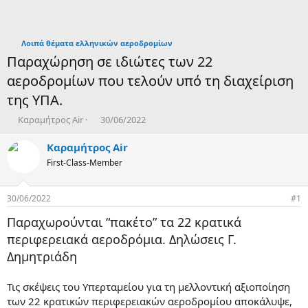
Λοιπά θέματα ελληνικών αεροδρομίων
Παραχώρηση σε ιδιώτες των 22
αεροδρομίων που τελούν υπό τη διαχείριση
της ΥΠΑ.
T
Η
Καραμήτρος Air
30/06/2022
h
μ
r
ε
Καραμήτρος Air
e
ρ
First-Class-Member
a
ο
d
μ
s
η
30/06/2022
#1
t
ν
a
ί
Παραχωρούνται “πακέτο” τα 22 κρατικά
r
α
περιφερειακά αεροδρόμια. Δηλώσεις Γ.
t
δ
Δημητριάδη
e
η
r
μ
ι
Τις σκέψεις του Υπερταμείου για τη μελλοντική αξιοποίηση
ο
των 22 κρατικών περιφερειακών αεροδρομίου αποκάλυψε,
υ