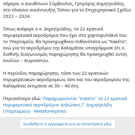
σήμερα, ο Διευθύνων Σύμβουλος, Γρηγόρης Δημητριάδης,
ρ
στο πλαίσιο συνέντευξης Τύπου για το Επιχειρησιακό Σχέδιο
γ
ί
2022 – 2024.
α
ς
Όπως ανέφερε ο κ. Δημητριάδης, τα 22 κρατικά
περιφερειακά αεροδρόμια που έχει στο χαρτοφυλάκιό του
το Υπερταμείο, θα προκηρυχθούν πιθανότατα ως “πακέτο”,
ενώ για το αεροδρόμιο της Καλαμάτας υπογράμμισε ότι ο
διεθνής διαγωνισμός παραχώρησης θα προκηρυχθεί εντός
Ιουλίου – Αυγούστου.
Η περίοδος παραχώρησης, τόσο των 22 κρατικών
περιφερειακών αεροδρομίων, όσο και του αεροδρομίου της
Καλαμάτας εκτιμάται σε 30 – 40 έτη.
Περισσότερα εδώ:
Παραχωρούνται "πακέτο" τα 22 κρατικά
περιφερειακά αεροδρόμια. Δηλώσεις Γ. Δημητριάδη
(Υπερταμείο) - Metaforespress
Συνδεθείτε ή εγγραφείτε για να απαντήσετε εδώ.