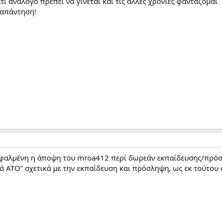
τι ανάλογο πρεπει να γίνεται και τις άλλες χρονιές φαντάζομαι
 απάντηση!
εσφαλμένη η άποψη του mroa412 περί δωρεάν εκπαίδευσης/πρόσ
ά ΑΤΟ” σχετικά με την εκπαίδευση και πρόσληψη, ως εκ τούτου 