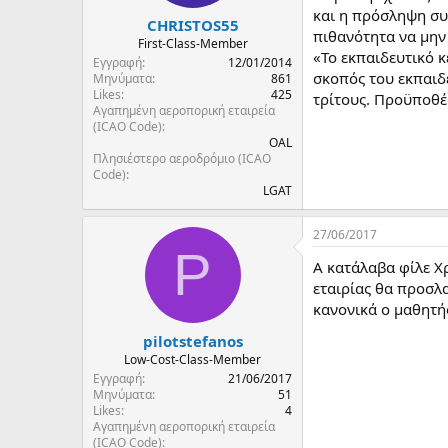
και η πρόσληψη συγ
CHRISTOS55
πιθανότητα να μην
First-Class-Member
«Το εκπαιδευτικό 
Εγγραφή
12/01/2014
σκοπός του εκπαιδε
Μηνύματα
861
Likes
425
τρίτους. Προϋποθέ
Αγαπημένη αεροπορική εταιρεία
(ICAO Code)
OAL
Πλησιέστερο αεροδρόμιο (ICAO
Code)
LGAT
27/06/2017
P
Α κατάλαβα φίλε Χρ
εταιρίας θα προσλα
κανονικά ο μαθητής
pilotstefanos
Low-Cost-Class-Member
Εγγραφή
21/06/2017
Μηνύματα
51
Likes
4
Αγαπημένη αεροπορική εταιρεία
(ICAO Code)