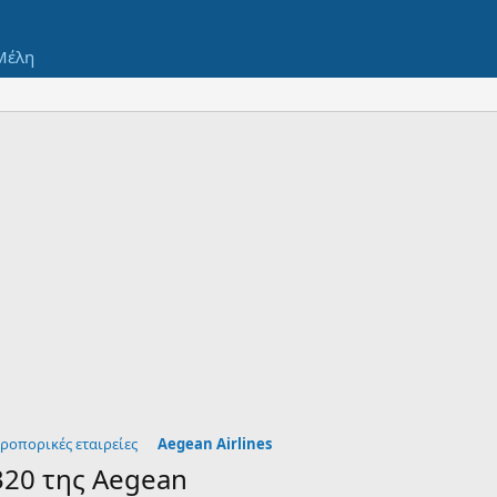
Μέλη
ροπορικές εταιρείες
Aegean Airlines
20 της Aegean