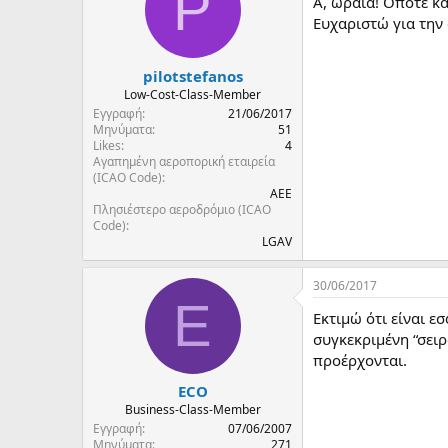
P
Α, ωραία! Οπότε κά
Ευχαριστώ για την
pilotstefanos
Low-Cost-Class-Member
Εγγραφή
21/06/2017
Μηνύματα
51
Likes
4
Αγαπημένη αεροπορική εταιρεία
(ICAO Code)
ΑΕΕ
Πλησιέστερο αεροδρόμιο (ICAO
Code)
LGAV
30/06/2017
E
Εκτιμώ ότι είναι 
συγκεκριμένη “σειρ
προέρχονται.
ECO
Business-Class-Member
Εγγραφή
07/06/2007
Μηνύματα
271