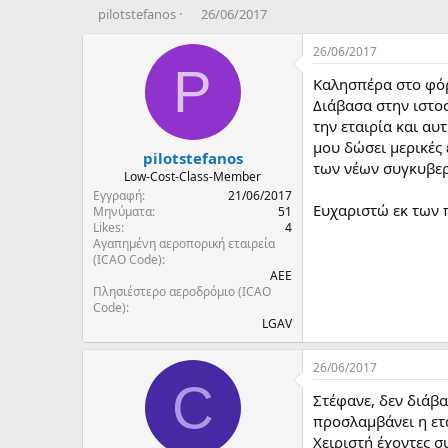
T
Η
pilotstefanos
26/06/2017
h
μ
r
ε
26/06/2017
e
ρ
P
Καλησπέρα στο φό
a
ο
d
μ
Διάβασα στην ιστο
s
η
την εταιρία και αυ
t
ν
μου δώσει μερικές 
pilotstefanos
a
ί
των νέων συγκυβερ
r
α
Low-Cost-Class-Member
t
δ
Εγγραφή
21/06/2017
Ευχαριστώ εκ των
e
η
Μηνύματα
51
Likes
4
r
μ
Αγαπημένη αεροπορική εταιρεία
ι
(ICAO Code)
ο
ΑΕΕ
υ
Πλησιέστερο αεροδρόμιο (ICAO
ρ
Code)
γ
LGAV
ί
α
26/06/2017
ς
C
Στέφανε, δεν διάβ
προσλαμβάνει η ετα
Χειριστή έχοντες σ