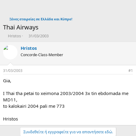
Ξένες εταιρείες σε Ελλάδα και Κύπρο!
Thai Airways
T
Η
Hristos
31/03/2003
h
μ
r
ε
Hristos
e
ρ
Concorde-Class-Member
a
ο
d
μ
s
η
31/03/2003
#1
t
ν
a
ί
Gia,
r
α
t
δ
I Thai tha petai to xeimona 2003/2004 3x tin ebdomada me
e
η
MD11,
r
μ
to kalokairi 2004 pali me 773
ι
ο
υ
Hristos
ρ
γ
Συνδεθείτε ή εγγραφείτε για να απαντήσετε εδώ.
ί