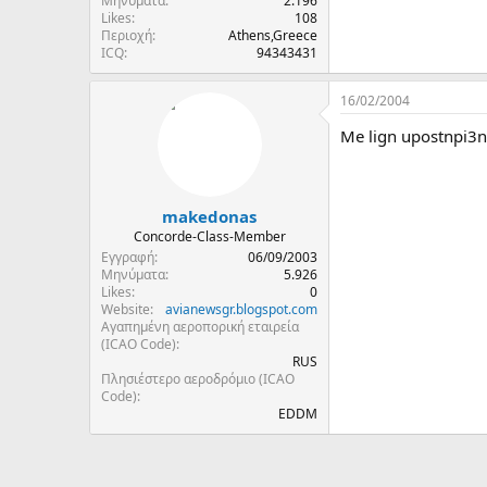
Μηνύματα
2.196
Likes
108
Περιοχή
Athens,Greece
ICQ
94343431
16/02/2004
Me lign upostnpi3n 
makedonas
Concorde-Class-Member
Εγγραφή
06/09/2003
Μηνύματα
5.926
Likes
0
Website
avianewsgr.blogspot.com
Αγαπημένη αεροπορική εταιρεία
(ICAO Code)
RUS
Πλησιέστερο αεροδρόμιο (ICAO
Code)
EDDM