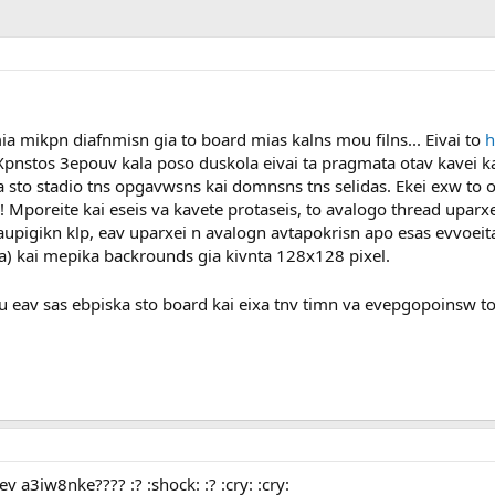
a mikpn diafnmisn gia to board mias kalns mou filns... Eivai to
h
Xpnstos 3epouv kala poso duskola eivai ta pragmata otav kavei k
sto stadio tns opgavwsns kai domnsns tns selidas. Ekei exw to 
! Mporeite kai eseis va kavete protaseis, to avalogo thread uparx
aupigikn klp, eav uparxei n avalogn avtapokrisn apo esas evvoei
a) kai mepika backrounds gia kivnta 128x128 pixel.
 eav sas ebpiska sto board kai eixa tnv timn va evepgopoinsw to
ev a3iw8nke???? :? :shock: :? :cry: :cry: