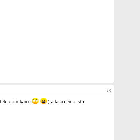
#3
 teleutaio kairo
) alla an einai sta