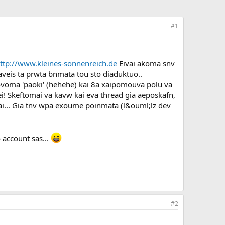
#1
ttp://www.kleines-sonnenreich.de
Eivai akoma snv
aveis ta prwta bnmata tou sto diaduktuo..
ovoma 'paoki' (hehehe) kai 8a xaipomouva polu va
ei! Skeftomai va kavw kai eva thread gia aeposkafn,
tai... Gia tnv wpa exoume poinmata (l&ouml;lz dev
 account sas...
#2