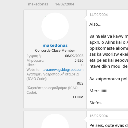
T
Η
makedonas
14/02/2004
h
μ
r
ε
14/02/2004
e
ρ
Also...
a
ο
d
μ
s
η
8a n8ela va kavw mi
t
ν
apxn, o Akns kai o 
makedonas
a
ί
bpiskomaste akoma 
r
α
Concorde-Class-Member
sas kalwsorisw ekei
t
δ
Εγγραφή
06/09/2003
etaipeies kai aepov
e
η
Μηνύματα
5.926
Likes
0
r
μ
ntave dikn mou ide
Website
avianewsgr.blogspot.com
ι
Αγαπημένη αεροπορική εταιρεία
ο
8a xaipomouva polu
(ICAO Code)
υ
RUS
ρ
Πλησιέστερο αεροδρόμιο (ICAO
Merciiiiiii
γ
Code)
ί
EDDM
α
Stefos
ς
16/02/2004
Pe seis, oute evas d