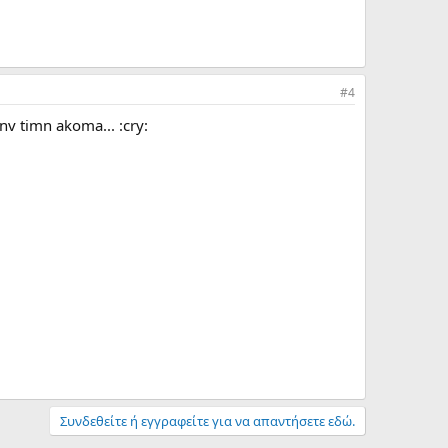
#4
nv timn akoma... :cry:
Συνδεθείτε ή εγγραφείτε για να απαντήσετε εδώ.