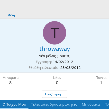
Μέλη
T
throwaway
Νέο μέλος (Tourist)
Εγγραφή
14/02/2012
Εθεάθη τελευταία
23/03/2012
Μηνύματα
Likes
Πόντοι
8
0
1
Αναζήτηση
Ο Τοίχος Μου
Τελευταίες δραστηριότητες
Μηνύματα
Πλ