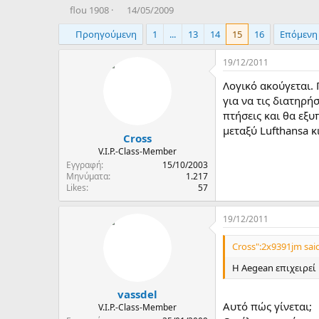
T
Η
flou 1908
14/05/2009
h
μ
Προηγούμενη
1
...
13
14
15
16
Επόμενη
r
ε
e
ρ
a
ο
19/12/2011
d
μ
Λογικό ακούγεται.
s
η
t
ν
για να τις διατηρή
a
ί
πτήσεις και θα εξυ
r
α
μεταξύ Lufthansa κ
Cross
t
δ
e
η
V.I.P.-Class-Member
r
μ
Εγγραφή
15/10/2003
ι
Μηνύματα
1.217
Likes
57
ο
υ
ρ
19/12/2011
γ
ί
Cross":2x9391jm said
α
ς
Η Aegean επιχειρεί
vassdel
Αυτό πώς γίνεται;
V.I.P.-Class-Member