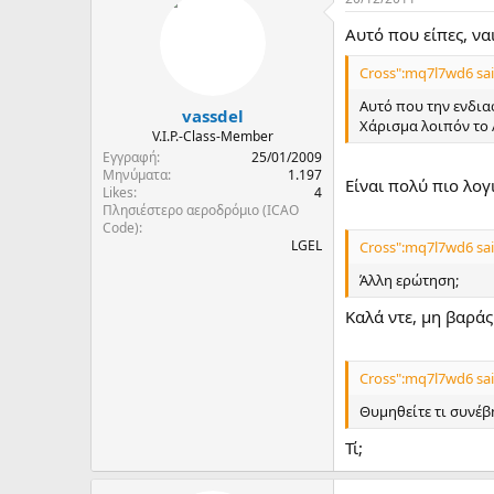
Αυτό που είπες, να
Cross":mq7l7wd6 sai
Αυτό που την ενδια
vassdel
Χάρισμα λοιπόν το 
V.I.P.-Class-Member
Εγγραφή
25/01/2009
Μηνύματα
1.197
Είναι πολύ πιο λογ
Likes
4
Πλησιέστερο αεροδρόμιο (ICAO
Code)
LGEL
Cross":mq7l7wd6 sai
Άλλη ερώτηση;
Καλά ντε, μη βαράς
Cross":mq7l7wd6 sai
Θυμηθείτε τι συνέβ
Τί;