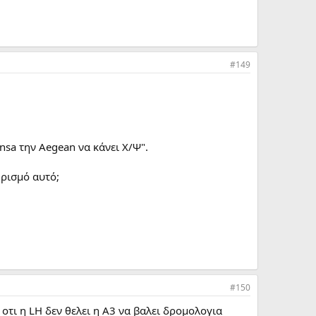
#149
nsa την Aegean να κάνει Χ/Ψ".
ηρισμό αυτό;
#150
οτι η LH δεν θελει η Α3 να βαλει δρομολογια