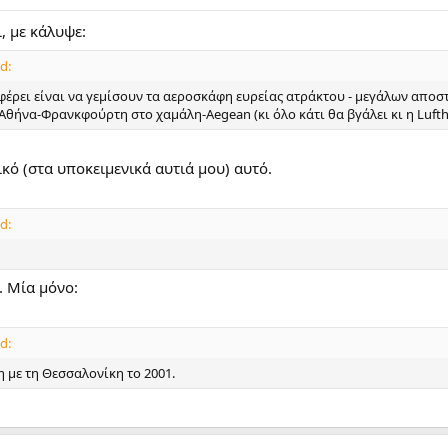
ι, με κάλυψε:
d:
φέρει είναι να γεμίσουν τα αεροσκάφη ευρείας ατράκτου - μεγάλων αποσ
Αθήνα-Φρανκφούρτη στο χαμάλη-Aegean (κι όλο κάτι θα βγάλει κι η Lufth
ικό (στα υποκειμενικά αυτιά μου) αυτό.
d:
. Μία μόνο:
d:
η με τη Θεσσαλονίκη το 2001.