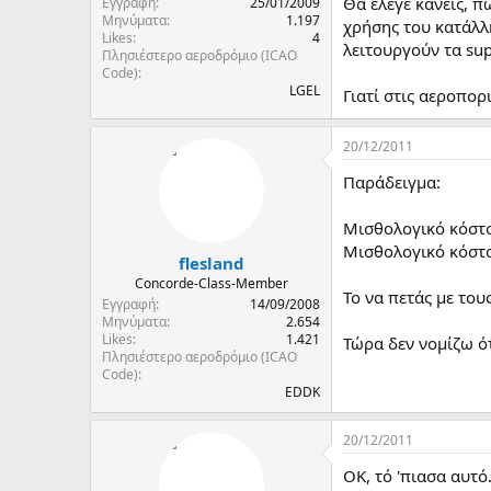
Θα έλεγε κανείς, π
Εγγραφή
25/01/2009
Μηνύματα
1.197
χρήσης του κατάλλ
Likes
4
λειτουργούν τα su
Πλησιέστερο αεροδρόμιο (ICAO
Code)
LGEL
Γιατί στις αεροπορι
20/12/2011
Παράδειγμα:
Μισθολογικό κόστ
Μισθολογικό κόστ
flesland
Concorde-Class-Member
Το να πετάς με του
Εγγραφή
14/09/2008
Μηνύματα
2.654
Likes
1.421
Τώρα δεν νομίζω ότ
Πλησιέστερο αεροδρόμιο (ICAO
Code)
EDDK
20/12/2011
ΟΚ, τό 'πιασα αυτ