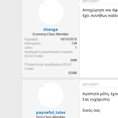
20/12/2011
Αποχώρησε και άφη
έχει συνήθως καλές
thange
Economy-Class-Member
Εγγραφή
18/10/2010
Μηνύματα
139
Likes
1
Αγαπημένη αεροπορική εταιρεία
(ICAO Code)
SWR
Πλησιέστερο αεροδρόμιο (ICAO
Code)
EGBB
20/12/2011
Αγαπητά μέλη, έχο
Σας ευχαριστώ
δικός σας
payneful_tales
First-Class-Member