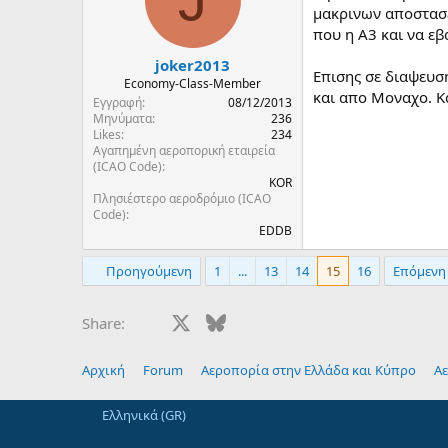
μακρινων αποστασε
που η A3 και να ε
joker2013
Επισης σε διαψευσ
Economy-Class-Member
και απο Μοναχο. Κ
Εγγραφή
08/12/2013
Μηνύματα
236
Likes
234
Αγαπημένη αεροπορική εταιρεία
(ICAO Code)
KOR
Πλησιέστερο αεροδρόμιο (ICAO
Code)
EDDB
Προηγούμενη
1
...
13
14
15
16
Επόμενη
Facebook
X
Bluesky
LinkedIn
Reddit
Pinterest
Tumblr
Whats
E
Share:
Αρχική
Forum
Αεροπορία στην Ελλάδα και Κύπρο
Αε
Ελληνικά (GR)