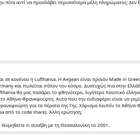
την πίτα αντί να προσλάβει περισσότερα μέλη πληρώματος; Δεν 
και σε κανέναν η Lufthansa. Η Aegean είναι προϊόν Made in Gree
rmany και πωλείται σ'όλον τον κόσμο. Δυστυχώς πια στην Ελλ
fthansa θα μας πασάρει το φθηνότερο, λιγότερο ποιοτικό ελληνι
sa το Αθήνα-Φρανκφούρτη. Αυτό που την ενδιαφέρει είναι να γε
ανκφούρτη για τα πέρατα της Γης. Χάρισμα λοιπόν το Αθήνα-Φ
nsa από το code share). Άλλη ερώτηση;
 Θυμηθείτε τι συνέβη με τη Θεσσαλονίκη το 2001.