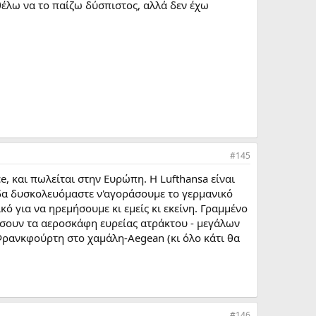
θέλω να το παίζω δύσπιστος, αλλά δεν έχω
#145
ce, και πωλείται στην Ευρώπη. Η Lufthansa είναι
άδα δυσκολευόμαστε ν'αγοράσουμε το γερμανικό
κό για να ηρεμήσουμε κι εμείς κι εκείνη. Γραμμένο
μίσουν τα αεροσκάφη ευρείας ατράκτου - μεγάλων
ρανκφούρτη στο χαμάλη-Aegean (κι όλο κάτι θα
#146