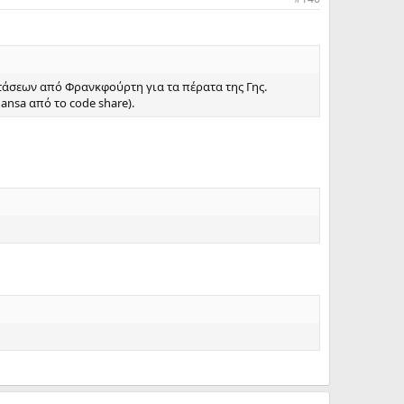
τάσεων από Φρανκφούρτη για τα πέρατα της Γης.
ansa από το code share).