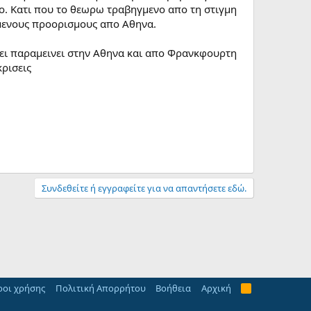
ο. Κατι που το θεωρω τραβηγμενο απο τη στιγμη
ιμενους προορισμους απο Αθηνα.
χει παραμεινει στην Αθηνα και απο Φρανκφουρτη
ρισεις
Συνδεθείτε ή εγγραφείτε για να απαντήσετε εδώ.
οι χρήσης
Πολιτική Απορρήτου
Βοήθεια
Αρχική
R
S
S