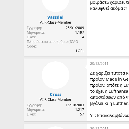
μοιράσει/χαρίσει 
καλυφθεί ακόμα :?
vassdel
V.I.P.-Class-Member
Εγγραφή
25/01/2009
Μηνύματα
1.197
Likes
4
Πλησιέστερο αεροδρόμιο (ICAO
Code)
LGEL
20/12/2011
Δε χαρίζει τίποτα 
προϊόν Made in Ge
προϊόν, οπότε η Lu
το έχει η Lufthan
Cross
αποστάσεων από Φρ
V.I.P.-Class-Member
βγάλει κι η Luftha
Εγγραφή
15/10/2003
Μηνύματα
1.217
Likes
57
ΥΓ: Επαναλαμβάνω:
20/12/2011