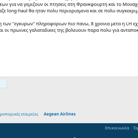
ων για να γεμιζουν οι πτησεις στη Φρανκφουρτη και το Μοναχ
βαζε long-haul θα ηταν πολυ περιορισμενα και σε πολυ συγκεκρ
η των "εγκυρων" πληροφοριων πιο πανω, 8 χρονια μετα η LH ε
αι οι πρωινες γαλαταδικες της βολευουν παρα πολυ για ανταποκ
App
mail
ροπορικές εταιρείες
Aegean Airlines
Επικοινωνία
Όρ