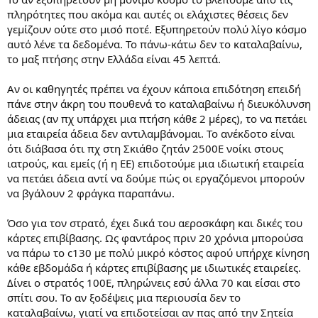
ωρες αν εχεις δικο σου αμαξι..Αν πας με ΚΤΕΛ..
πληρότητες που ακόμα και αυτές οι ελάχιστες θέσεις δεν
γεμίζουν ούτε στο μισό ποτέ. Εξυπηρετούν πολύ λίγο κόσμο
αυτό λένε τα δεδομένα. Το πάνω-κάτω δεν το καταλαβαίνω,
το μαξ πτήσης στην Ελλάδα είναι 45 λεπτά.
Αν οι καθηγητές πρέπει να έχουν κάποια επιδότηση επειδή
πάνε στην άκρη του πουθενά το καταλαβαίνω ή διευκόλυνση
άδειας (αν πχ υπάρχει μια πτήση κάθε 2 μέρες), το να πετάει
μια εταιρεία άδεια δεν αντιλαμβάνομαι. Το ανέκδοτο είναι
ότι διάβασα ότι πχ στη Σκιάθο ζητάν 2500Ε νοίκι στους
ιατρούς, και εμείς (ή η ΕΕ) επιδοτούμε μια ιδιωτική εταιρεία
να πετάει άδεια αντί να δούμε πώς οι εργαζόμενοι μπορούν
να βγάλουν 2 φράγκα παραπάνω.
Όσο για τον στρατό, έχει δικά του αεροσκάφη και δικές του
κάρτες επιβίβασης. Ως φαντάρος πριν 20 χρόνια μπορούσα
να πάρω το c130 με πολύ μικρό κόστος αφού υπήρχε κίνηση
κάθε εβδομάδα ή κάρτες επιβίβασης με ιδιωτικές εταιρείες.
Δίνει ο στρατός 100Ε, πληρώνεις εσύ άλλα 70 και είσαι στο
σπίτι σου. Το αν ξοδέψεις μια περιουσία δεν το
καταλαβαίνω, γιατί να επιδοτείσαι αν πας από την Σητεία