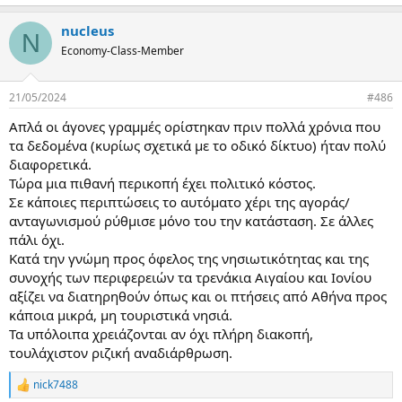
e
a
nucleus
c
N
t
Economy-Class-Member
i
o
n
21/05/2024
#486
s
:
Απλά οι άγονες γραμμές ορίστηκαν πριν πολλά χρόνια που
τα δεδομένα (κυρίως σχετικά με το οδικό δίκτυο) ήταν πολύ
διαφορετικά.
Τώρα μια πιθανή περικοπή έχει πολιτικό κόστος.
Σε κάποιες περιπτώσεις το αυτόματο χέρι της αγοράς/
ανταγωνισμού ρύθμισε μόνο του την κατάσταση. Σε άλλες
πάλι όχι.
Κατά την γνώμη προς όφελος της νησιωτικότητας και της
συνοχής των περιφερειών τα τρενάκια Αιγαίου και Ιονίου
αξίζει να διατηρηθούν όπως και οι πτήσεις από Αθήνα προς
κάποια μικρά, μη τουριστικά νησιά.
Τα υπόλοιπα χρειάζονται αν όχι πλήρη διακοπή,
τουλάχιστον ριζική αναδιάρθρωση.
nick7488
R