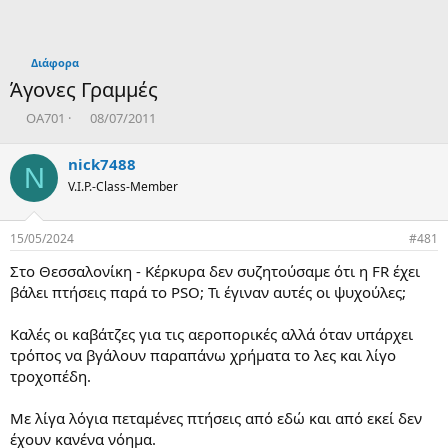
Διάφορα
Άγονες Γραμμές
T
Η
OA701
08/07/2011
h
μ
r
ε
nick7488
N
e
ρ
V.I.P.-Class-Member
a
ο
d
μ
s
η
15/05/2024
#481
t
ν
a
ί
Στο Θεσσαλονίκη - Κέρκυρα δεν συζητούσαμε ότι η FR έχει
r
α
βάλει πτήσεις παρά το PSO; Τι έγιναν αυτές οι ψυχούλες;
t
δ
e
η
Καλές οι καβάτζες για τις αεροπορικές αλλά όταν υπάρχει
r
μ
ι
τρόπος να βγάλουν παραπάνω χρήματα το λες και λίγο
ο
τροχοπέδη.
υ
ρ
Με λίγα λόγια πεταμένες πτήσεις από εδώ και από εκεί δεν
γ
έχουν κανένα νόημα.
ί