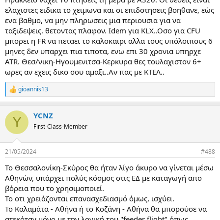
κάνουν όλοι οι υπόλοιποι, θα του πιαστεί η μέση και θέλει
ελαχιστες ειδικα το χειμωνα και οι επιδοτησεις βοηθανε, εώς
απευθείας το Σκύρος-Θεσσαλονίκη. Τα άγονα είναι για να
ενα βαθμο, να μην πληρωσεις μια περιουσια για να
εξυπηρετούν κατοίκους νησιών που είναι σχετικά απομονωμένα,
ταξιδεψεις. θετοντας πλαφον. Ιdem για KLX..Oσο για CFU
βλέπε Καστελόριζο, Νίσυρο ή που υπάρχουν εθνικά ή διοικητικά
μπορει η FR να πεταει το καλοκαιρι αλλα τους υπόλοιπους 6
συμφέροντα οπότε βάζω και το τραινάκι των Δωδεκανήσων. Με τα
μηνες δεν υπαρχει πια τιποτα, ενω επι 30 χρονια υπηρχε
υπόλοιπα πιστεύουμε ότι κοροιδεύουμε την ΕΕ, αυτή είναι η
ATR. Θεσ/νικη-Ηγουμενιτσα-Κερκυρα θες τουλαχιστον 6+
άποψη μου.
ωρες αν εχεις δικο σου αμαξι..Αν πας με ΚΤΕΛ..
gioannis13
R
e
a
YCNZ
c
Y
t
First-Class-Member
i
o
n
21/05/2024
#488
s
:
Το Θεσσαλονίκη-Σκύρος θα ήταν λίγο άκυρο να γίνεται μέσω
Αθηνών, υπάρχει πολύς κόσμος στις ΕΔ με καταγωγή απο
βόρεια που το χρησιμοποιεί.
Το οτι χρειάζονται επανασχεδιασμό όμως, ισχύει.
Το Καλαμάτα - Αθήνα ή το Κοζάνη - Αθήνα θα μπορούσε να
στεκόταν μόνο με την λογική του "feeder flight" όπως