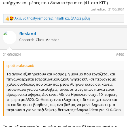
υπήρχαν και μέρες που διανυκτέρευε το J41 στα ΚΙΤ!).
Last edited:
21/05/2024
Akis
,
voithostyrempora2
,
nikath
και άλλα 2 μέλη
R
e
a
flesland
c
t
Concorde-Class-Member
i
o
n
21/05/2024
#490
s
:
spotterakis said:
Tα αγονα εξυπηρετουν και κοσμο μη μονιμο που εργαζεται και
πηγαινοερχεται (στρατιωτικους,καθηγητες κτλ ) σε περιοχες με
χαλια συνδεσεις που οταν πας μεσω Αθηνων, εκτος οτι κανεις
πανω-κατω για να καταληξεις πανω, οι τιμες οπως παντα ειναι
εξωφρενικα υψηλες..Δεν ειναι Αθηνα-Ηρακλειο ναχει 10 πτησεις
τη μερα με Α320. Οι θεσεις ειναι ελαχιστες ειδικα το χειμωνα και
οι επιδοτησεις βοηθανε, εώς ενα βαθμο, να μην πληρωσεις μια
περιουσια για να ταξιδεψεις. θετοντας πλαφον. Ιdem για KLX..Oσο
για CFU μπορει η FR να πεταει το καλοκαιρι αλλα τους
υπόλοιπους 6 μηνες δεν υπαρχει πια τιποτα, ενω επι 30 χρονια
υπηρχε ATR. Θεσ/νικη-Ηγουμενιτσα-Κερκυρα θες τουλαχιστον 6+
To αν εξυπηρετούν μη μόνιμο κόσμο το βλέπουμε από τις