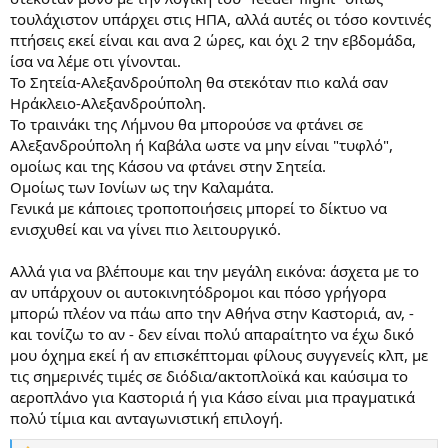
τουλάχιστον υπάρχει στις ΗΠΑ, αλλά αυτές οι τόσο κοντινές
πτήσεις εκεί είναι και ανα 2 ώρες, και όχι 2 την εβδομάδα,
ίσα να λέμε οτι γίνονται.
Το Σητεία-Αλεξανδρούπολη θα στεκόταν πιο καλά σαν
Ηράκλειο-Αλεξανδρούπολη.
Το τραινάκι της Λήμνου θα μπορούσε να φτάνει σε
Αλεξανδρούπολη ή Καβάλα ωστε να μην είναι "τυφλό",
ομοίως και της Κάσου να φτάνει στην Σητεία.
Ομοίως των Ιονίων ως την Καλαμάτα.
Γενικά με κάποιες τροποποιήσεις μπορεί το δίκτυο να
ενισχυθεί και να γίνει πιο λειτουργικό.
Αλλά για να βλέπουμε και την μεγάλη εικόνα: άσχετα με το
αν υπάρχουν οι αυτοκινητόδρομοι και πόσο γρήγορα
μπορώ πλέον να πάω απο την Αθήνα στην Καστοριά, αν, -
και τονίζω το αν - δεν είναι πολύ απαραίτητο να έχω δικό
μου όχημα εκεί ή αν επισκέπτομαι φίλους συγγενείς κλπ, με
τις σημερινές τιμές σε διόδια/ακτοπλοϊκά και καύσιμα το
αεροπλάνο για Καστοριά ή για Κάσο είναι μια πραγματικά
πολύ τίμια και ανταγωνιστική επιλογή.