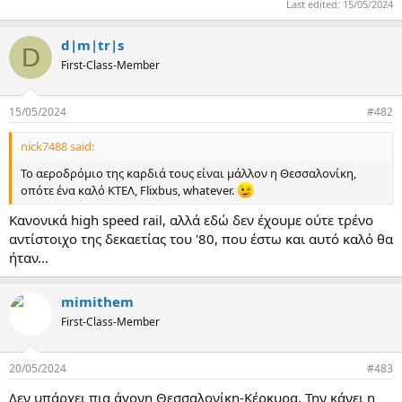
Last edited:
15/05/2024
d|m|tr|s
D
First-Class-Member
15/05/2024
#482
nick7488 said:
Το αεροδρόμιο της καρδιά τους είναι μάλλον η Θεσσαλονίκη,
οπότε ένα καλό ΚΤΕΛ, Flixbus, whatever.
Κανονικά high speed rail, αλλά εδώ δεν έχουμε ούτε τρένο
αντίστοιχο της δεκαετίας του '80, που έστω και αυτό καλό θα
ήταν...
mimithem
First-Class-Member
20/05/2024
#483
Δεν υπάρχει πια άγονη Θεσσαλονίκη-Κέρκυρα. Την κάνει η