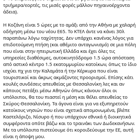
τριήμερα/εορτές, τις μισές φορές μάλλον πηγαινοέρχοντα
άδεια).
Η Κοζάνη είναι 5 ώρες με το αμάξι από την Αθήνα με χαλαρή
οδήγηση μέσω του νέου Ε65. Το ΚΤΕΛ άντε να κάνει 30λ
παραπάνω λόγω ταχύτητας. Δεν υπάρχει κανένας λόγος για
επιδοτούμενη πτήση (και αθέμιτο ανταγωνισμό) σε μια πόλη
που είναι στην ηπειρωτική Ελλάδα και έχει όλες τις
υπηρεσίες διαθέσιμες, αυτοκινητόδρομο 1.5 ώρα απόσταση
από αστικό κέντρο 1.5 εκατομμυρίου κατοίκων, όπως το ίδιο
ισχύει πχ για την Καλαμάτα ή την Κέρκυρα που είναι
τουριστικοί και άκρως ακμάζοντες προορισμοί. Επίσης κάτι
κουλές συνδέσεις απευθείας με Θεσσαλονίκη λες και αν
κάποιος πετάξει μέσω Αθηνών όπως κάνουν όλοι οι
υπόλοιποι, θα του πιαστεί η μέση και θέλει απευθείας το
Σκύρος-Θεσσαλονίκη. Τα άγονα είναι για να εξυπηρετούν
κατοίκους νησιών που είναι σχετικά απομονωμένα, βλέπε
Καστελόριζο, Νίσυρο ή που υπάρχουν εθνικά ή διοικητικά
συμφέροντα οπότε βάζω και το τραινάκι των Δωδεκανήσων.
Με τα υπόλοιπα πιστεύουμε ότι κοροιδεύουμε την ΕΕ, αυτή
είναι η άποψη μου.