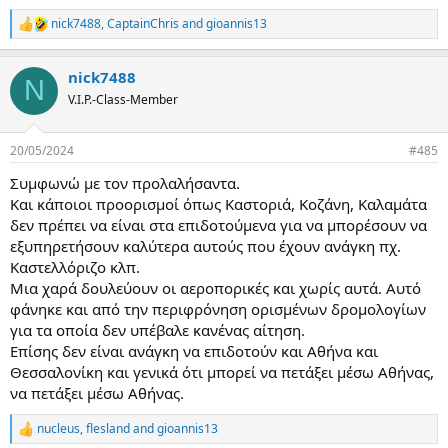
nick7488
,
CaptainChris
and
gioannis13
R
e
a
nick7488
c
N
t
V.I.P.-Class-Member
i
o
n
20/05/2024
#485
s
:
Συμφωνώ με τον προλαλήσαντα.
Και κάποιοι προορισμοί όπως Καστοριά, Κοζάνη, Καλαμάτα
δεν πρέπει να είναι στα επιδοτούμενα για να μπορέσουν να
εξυπηρετήσουν καλύτερα αυτούς που έχουν ανάγκη πχ.
Καστελλόριζο κλπ.
Μια χαρά δουλεύουν οι αεροπορικές και χωρίς αυτά. Αυτό
φάνηκε και από την περιφρόνηση ορισμένων δρομολογίων
για τα οποία δεν υπέβαλε κανένας αίτηση.
Επίσης δεν είναι ανάγκη να επιδοτούν και Αθήνα και
Θεσσαλονίκη και γενικά ότι μπορεί να πετάξει μέσω Αθήνας,
να πετάξει μέσω Αθήνας.
nucleus
,
flesland
and
gioannis13
R