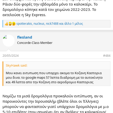
Ράιαν δύο φορές την εβδομάδα μόνο το καλοκαίρι. Το
δρομολόγιο κόπηκε κατά τον χειμώνα 2022-2023. Το
εκτελούσε η Sky Express.
spotterakis
,
nucleus
,
nick7488
και άλλο 1 μέλος
R
e
a
flesland
c
t
Concorde-Class-Member
i
o
n
20/05/2024
#484
s
:
SkyHawk said:
Μου κανει εντυπωση που υπαρχει ακομα το Κοζανη Καστορια
μου δινει το google maps 57 λεπτα διαδρομη με το αυτοκίνητο
και 49 λεπτα απο την Κοζανη στο αεροδρομιο Καστοριας
Νομίζω τα μισά δρομολόγια προκαλούν εντύπωση, αν οι
παροικούντες την Ιερουσαλήμ (βλέπε όλοι οι Έλληνες)
μπορούν να φανταστούν γιατί υπάρχουν δρομολόγια με μ.ο
5-10 επιβάτες (που σημαίνει ότι αν βγάλεις τα καλοκαίρια/