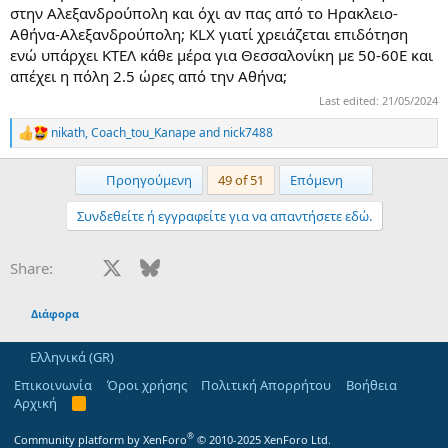
στην Αλεξανδρούπολη και όχι αν πας από το Ηρακλειο-
Αθήνα-Αλεξανδρούπολη; KLX γιατί χρειάζεται επιδότηση
ενώ υπάρχει ΚΤΕΛ κάθε μέρα για Θεσσαλονίκη με 50-60Ε και
απέχει η πόλη 2.5 ώρες από την Αθήνα;
Last edited:
21/05/2024
nikath
,
Coach_tou_Kanape
and
nick7488
R
e
a
First
Last
Προηγούμενη
49 of 51
Επόμενη
c
t
Συνδεθείτε ή εγγραφείτε για να απαντήσετε εδώ.
i
o
n
Facebook
X
Bluesky
LinkedIn
Reddit
Pinterest
Tumblr
WhatsApp
Email
Share:
s
:
Διάφορα
Ελληνικά (GR)
Επικοινωνία
Όροι χρήσης
Πολιτική Απορρήτου
Βοήθεια
Αρχική
R
S
S
®
Community platform by XenForo
© 2010-2025 XenForo Ltd.