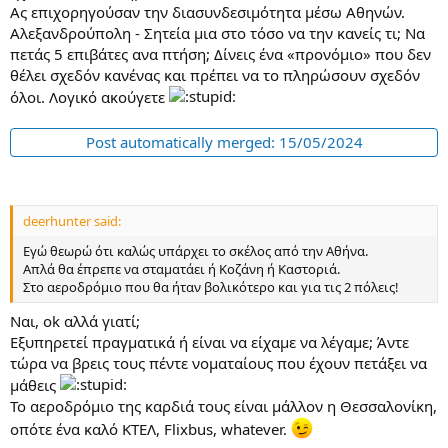
Ας επιχορηγούσαν την διασυνδεσιμότητα μέσω Αθηνών.
α
ς
Αλεξανδρούπολη - Σητεία μια στο τόσο να την κανείς τι; Να
πετάς 5 επιβάτες ανα πτήση; Δίνεις ένα «προνόμιο» που δεν
θέλει σχεδόν κανένας και πρέπει να το πληρώσουν σχεδόν
όλοι. Λογικό ακούγετε
Post automatically merged:
15/05/2024
deerhunter said:
Εγώ θεωρώ ότι καλώς υπάρχει το σκέλος από την Αθήνα.
Απλά θα έπρεπε να σταματάει ή Κοζάνη ή Καστοριά.
Στο αεροδρόμιο που θα ήταν βολικότερο και για τις 2 πόλεις!
Ναι, ok αλλά γιατί;
Εξυπηρετεί πραγματικά ή είναι να είχαμε να λέγαμε; Άντε
τώρα να βρεις τους πέντε νοματαίους που έχουν πετάξει να
μάθεις
Το αεροδρόμιο της καρδιά τους είναι μάλλον η Θεσσαλονίκη,
οπότε ένα καλό ΚΤΕΛ, Flixbus, whatever.