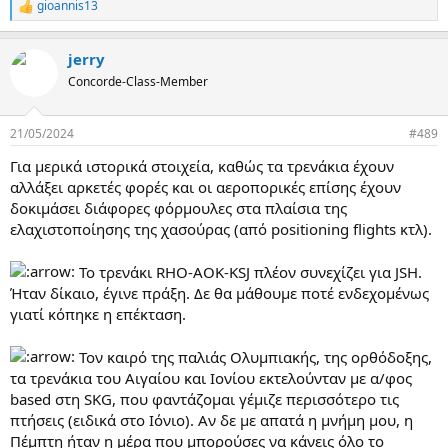
gioannis13
R
e
a
jerry
c
t
Concorde-Class-Member
i
o
n
21/05/2024
#489
s
:
Για μερικά ιστορικά στοιχεία, καθώς τα τρενάκια έχουν
αλλάξει αρκετές φορές και οι αεροπορικές επίσης έχουν
δοκιμάσει διάφορες φόρμουλες στα πλαίσια της
ελαχιστοποίησης της χασούρας (από positioning flights κτλ).
Το τρενάκι RHO-AOK-KSJ πλέον συνεχίζει για JSH.
Ήταν δίκαιο, έγινε πράξη. Δε θα μάθουμε ποτέ ενδεχομένως
γιατί κόπηκε η επέκταση.
Τον καιρό της παλιάς Ολυμπιακής, της ορθόδοξης,
τα τρενάκια του Αιγαίου και Ιονίου εκτελούνταν με α/φος
based στη SKG, που φαντάζομαι γέμιζε περισσότερο τις
πτήσεις (ειδικά στο Ιόνιο). Αν δε με απατά η μνήμη μου, η
Πέμπτη ήταν η μέρα που μπορούσες να κάνεις όλο το