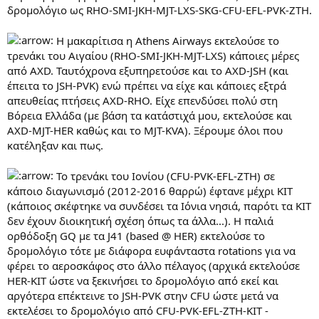
δρομολόγιο ως RHO-SMI-JKH-MJT-LXS-SKG-CFU-EFL-PVK-ZTH.
Η μακαρίτισα η Athens Airways εκτελούσε το
τρενάκι του Αιγαίου (RHO-SMI-JKH-MJT-LXS) κάποιες μέρες
από AXD. Ταυτόχρονα εξυπηρετούσε και το AXD-JSH (και
έπειτα το JSH-PVK) ενώ πρέπει να είχε και κάποιες εξτρά
απευθείας πτήσεις AXD-RHO. Είχε επενδύσει πολύ στη
Βόρεια Ελλάδα (με βάση τα κατάστιχά μου, εκτελούσε και
AXD-MJT-HER καθώς και το MJT-KVA). Ξέρουμε όλοι που
κατέληξαν και πως.
Το τρενάκι του Ιονίου (CFU-PVK-EFL-ZTH) σε
κάποιο διαγωνισμό (2012-2016 θαρρώ) έφτανε μέχρι KIT
(κάποιος σκέφτηκε να συνδέσει τα Ιόνια νησιά, παρότι τα KIT
δεν έχουν διοικητική σχέση όπως τα άλλα...). Η παλιά
ορθόδοξη GQ με τα J41 (based @ HER) εκτελούσε το
δρομολόγιο τότε με διάφορα ευφάνταστα rotations για να
φέρει το αεροσκάφος στο άλλο πέλαγος (αρχικά εκτελούσε
HER-KIT ώστε να ξεκινήσει το δρομολόγιο από εκεί και
αργότερα επέκτεινε το JSH-PVK στην CFU ώστε μετά να
εκτελέσει το δρομολόγιο από CFU-PVK-EFL-ZTH-KIT -