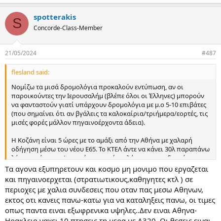
e
a
spotterakis
c
S
t
Concorde-Class-Member
i
o
n
21/05/2024
#487
s
:
flesland said:
Νομίζω τα μισά δρομολόγια προκαλούν εντύπωση, αν οι
παροικούντες την Ιερουσαλήμ (βλέπε όλοι οι Έλληνες) μπορούν
να φανταστούν γιατί υπάρχουν δρομολόγια με μ.ο 5-10 επιβάτες
(που σημαίνει ότι αν βγάλεις τα καλοκαίρια/τριήμερα/εορτές, τις
μισές φορές μάλλον πηγαινοέρχοντα άδεια).
Η Κοζάνη είναι 5 ώρες με το αμάξι από την Αθήνα με χαλαρή
οδήγηση μέσω του νέου Ε65. Το ΚΤΕΛ άντε να κάνει 30λ παραπάνω
λόγω ταχύτητας. Δεν υπάρχει κανένας λόγος για επιδοτούμενη
πτήση (και αθέμιτο ανταγωνισμό) σε μια πόλη που είναι στην
Tα αγονα εξυπηρετουν και κοσμο μη μονιμο που εργαζεται
ηπειρωτική Ελλάδα και έχει όλες τις υπηρεσίες διαθέσιμες,
και πηγαινοερχεται (στρατιωτικους,καθηγητες κτλ ) σε
αυτοκινητόδρομο 1.5 ώρα απόσταση από αστικό κέντρο 1.5
περιοχες με χαλια συνδεσεις που οταν πας μεσω Αθηνων,
εκατομμυρίου κατοίκων, όπως το ίδιο ισχύει πχ για την
εκτος οτι κανεις πανω-κατω για να καταληξεις πανω, οι τιμες
Καλαμάτα ή την Κέρκυρα που είναι τουριστικοί και άκρως
οπως παντα ειναι εξωφρενικα υψηλες..Δεν ειναι Αθηνα-
ακμάζοντες προορισμοί. Επίσης κάτι κουλές συνδέσεις απευθείας
Ηρακλειο ναχει 10 πτησεις τη μερα με Α320. Οι θεσεις ειναι
με Θεσσαλονίκη λες και αν κάποιος πετάξει μέσω Αθηνών όπως