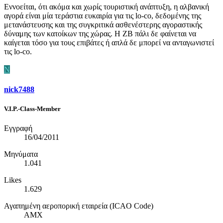
Εννοείται, ότι ακόμα και χωρίς τουριστική ανάπτυξη, η αλβανική
αγορά είναι μία τεράστια ευκαιρία για τις lo-co, δεδομένης της
μετανάστευσης και της συγκριτικά ασθενέστερης αγοραστικής
δύναμης των κατοίκων της χώρας. Η ZB πάλι δε φαίνεται να
καίγεται τόσο για τους επιβάτες ή απλά δε μπορεί να ανταγωνιστεί
τις lo-co.
N
nick7488
V.I.P.-Class-Member
Εγγραφή
16/04/2011
Μηνύματα
1.041
Likes
1.629
Αγαπημένη αεροπορική εταιρεία (ICAO Code)
AMX