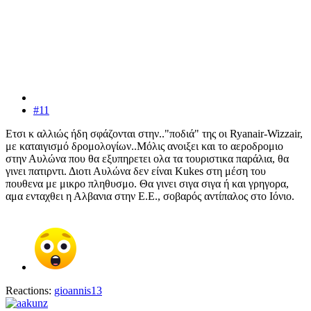
#11
Ετσι κ αλλιώς ήδη σφάζονται στην.."ποδιά" της οι Ryanair-Wizzair,
με καταιγισμό δρομολογίων..Μόλις ανοιξει και το αεροδρομιο
στην Αυλώνα που θα εξυπηρετει ολα τα τουριστικα παράλια, θα
γινει πατιρντι. Διοτι Αυλώνα δεν είναι Kukes στη μέση του
πουθενα με μικρο πληθυσμο. Θα γινει σιγα σιγα ή και γρηγορα,
αμα ενταχθει η Αλβανια στην Ε.Ε., σοβαρός αντίπαλος στο Ιόνιο.
Reactions:
gioannis13