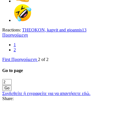
Reactions:
THEOKON
,
kapvit
and
gioannis13
Προηγούμενη
1
2
First
Προηγούμενη
2 of 2
Go to page
Go
Συνδεθείτε ή εγγραφείτε για να απαντήσετε εδώ.
Share: