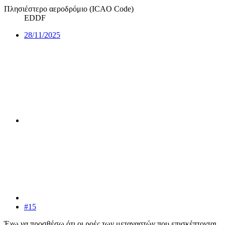
Πλησιέστερο αεροδρόμιο (ICAO Code)
EDDF
28/11/2025
#15
Έχω να προσθέσω ότι οι ροές των μεταναστών που επισκέπτονται