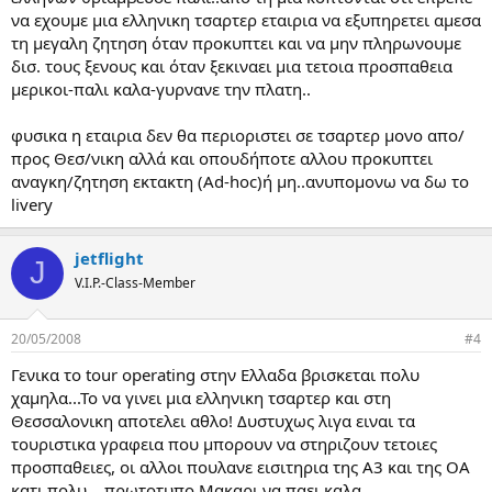
να εχουμε μια ελληνικη τσαρτερ εταιρια να εξυπηρετει αμεσα
τη μεγαλη ζητηση όταν προκυπτει και να μην πληρωνουμε
δισ. τους ξενους και όταν ξεκιναει μια τετοια προσπαθεια
μερικοι-παλι καλα-γυρνανε την πλατη..
φυσικα η εταιρια δεν θα περιοριστει σε τσαρτερ μονο απο/
προς Θεσ/νικη αλλά και οπουδήποτε αλλου προκυπτει
αναγκη/ζητηση εκτακτη (Ad-hoc)ή μη..ανυπομονω να δω το
livery
jetflight
J
V.I.P.-Class-Member
20/05/2008
#4
Γενικα το tour operating στην Ελλαδα βρισκεται πολυ
χαμηλα...Το να γινει μια ελληνικη τσαρτερ και στη
Θεσσαλονικη αποτελει αθλο! Δυστυχως λιγα ειναι τα
τουριστικα γραφεια που μπορουν να στηριζουν τετοιες
προσπαθειες, οι αλλοι πουλανε εισιτηρια της Α3 και της ΟΑ
κατι πολυ....πρωτοτυπο.Μακαρι να παει καλα.