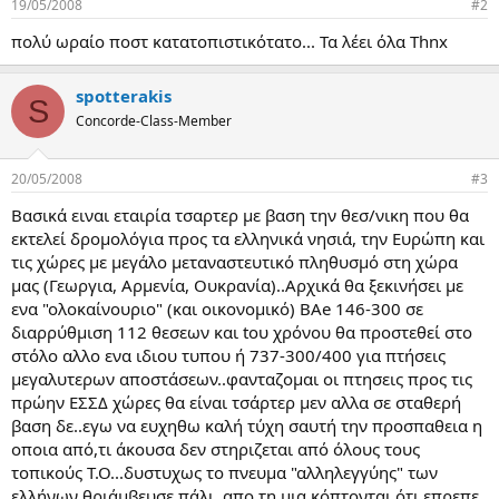
19/05/2008
#2
α
ς
πολύ ωραίο ποστ κατατοπιστικότατο... Τα λέει όλα Thnx
spotterakis
S
Concorde-Class-Member
20/05/2008
#3
Βασικά ειναι εταιρία τσαρτερ με βαση την θεσ/νικη που θα
εκτελεί δρομολόγια προς τα ελληνικά νησιά, την Ευρώπη και
τις χώρες με μεγάλο μεταναστευτικό πληθυσμό στη χώρα
μας (Γεωργια, Αρμενία, Ουκρανία)..Αρχικά θα ξεκινήσει με
ενα "ολοκαίνουριο" (και οικονομικό) BAe 146-300 σε
διαρρύθμιση 112 θεσεων και toυ χρόνου θα προστεθεί στο
στόλο αλλο ενα ιδιου τυπου ή 737-300/400 για πτήσεις
μεγαλυτερων αποστάσεων..φανταζομαι οι πτησεις προς τις
πρώην ΕΣΣΔ χώρες θα είναι τσάρτερ μεν αλλα σε σταθερή
βαση δε..εγω να ευχηθω καλή τύχη σαυτή την προσπαθεια η
οποια από,τι άκουσα δεν στηριζεται από όλους τους
τοπικούς Τ.Ο...δυστυχως το πνευμα "αλληλεγγύης" των
ελλήνων θριάμβευσε πάλι..απο τη μια κόπτονται ότι επρεπε