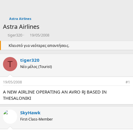
Astra Airlines
Astra Airlines
T
Η
tiger320
19/05/2008
h
μ
r
Κλειστό για νεότερες απαντήσεις.
ε
e
ρ
a
ο
tiger320
d
μ
T
s
Νέο μέλος (Tourist)
η
t
ν
a
ί
19/05/2008
#1
r
α
t
δ
A NEW AIRLINE OPERATING AN AVRO RJ BASED IN
e
η
THESALONIKI
r
μ
ι
ο
SkyHawk
υ
First-Class-Member
ρ
γ
ί