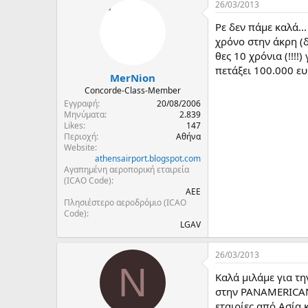
26/03/2013
Ρε δεν πάμε καλά..
χρόνο στην άκρη (δ
θες 10 χρόνια (!!!
πετάξει 100.000 ευ
MerNion
Concorde-Class-Member
Εγγραφή
20/08/2006
Μηνύματα
2.839
Likes
147
Περιοχή
Αθήνα
Website
athensairport.blogspot.com
Αγαπημένη αεροπορική εταιρεία
(ICAO Code)
AEE
Πλησιέστερο αεροδρόμιο (ICAO
Code)
LGAV
26/03/2013
N
Kαλά μιλάμε για τη
στην PANAMERICAN 
εταιρίες από Ασία 