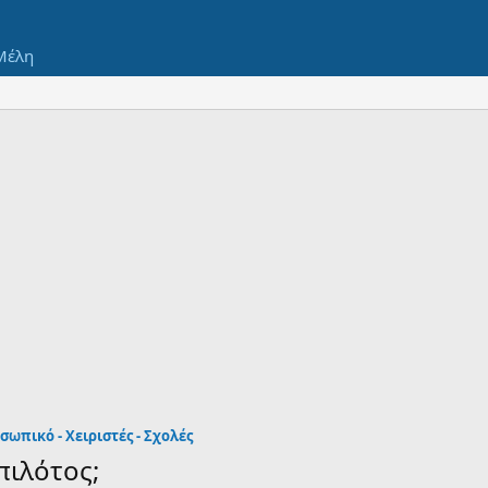
Μέλη
ωπικό - Χειριστές - Σχολές
πιλότος;