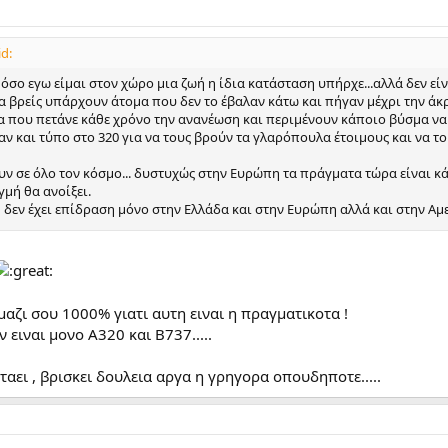
id:
όσο εγω είμαι στον χώρο μια ζωή η ίδια κατάσταση υπήρχε...αλλά δεν είν
θα βρείς υπάρχουν άτομα που δεν το έβαλαν κάτω και πήγαν μέχρι την άκ
 που πετάνε κάθε χρόνο την ανανέωση και περιμένουν κάποιο βύσμα να το
αν και τύπο στο 320 για να τους βρούν τα γλαρόπουλα έτοιμους και να το
 σε όλο τον κόσμο... δυστυχώς στην Ευρώπη τα πράγματα τώρα είναι κάπ
μή θα ανοίξει.
 δεν έχει επίδραση μόνο στην Ελλάδα και στην Ευρώπη αλλά και στην Αμ
γε χαμένος ειδικά αν είναι καλός διαβασμένος παθιασμένος συγκροτημένο
αζι σου 1000% γιατι αυτη ειναι η πραγματικοτα !
 ειναι μονο A320 και Β737.....
ταει , βρισκει δουλεια αργα η γρηγορα οπουδηποτε.....