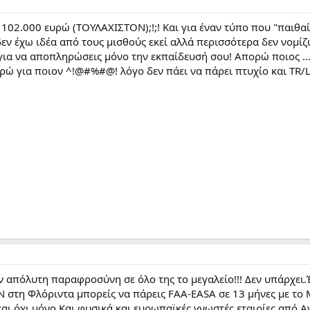
. 102.000 ευρώ (ΤΟΥΛΑΧΙΣΤΟΝ);!;! Και για έναν τύπο που "παιθ
εν έχω ιδέα από τους μισθούς εκεί αλλά περισσότερα δεν νομίζω
!) για να αποπληρώσεις μόνο την εκπαίδευσή σου! Απορώ ποιος ...
ρώ για ποιον ^!@#%#@! λόγο δεν πάει να πάρει πτυχίο και TR/L
ν απόλυτη παραφροσύνη σε όλο της το μεγαλείο!!! Δεν υπάρχει.Έ
στη Φλόριντα μπορείς να πάρεις FAA-EASA σε 13 μήνες με το M
και όχι μόνο.Και φυσικά και ευρωπαϊκές γνωστές εταιρίες από 