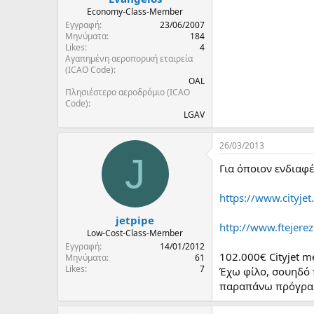
Economy-Class-Member
Εγγραφή
23/06/2007
Μηνύματα
184
Likes
4
Αγαπημένη αεροπορική εταιρεία
(ICAO Code)
OAL
Πλησιέστερο αεροδρόμιο (ICAO
Code)
LGAV
26/03/2013
J
Για όποιον ενδιαφέ
https://www.cityje
jetpipe
http://www.ftejerez
Low-Cost-Class-Member
Εγγραφή
14/01/2012
102.000€ Cityjet me
Μηνύματα
61
Likes
7
Έχω φίλο, σουηδό π
παραπάνω πρόγρα