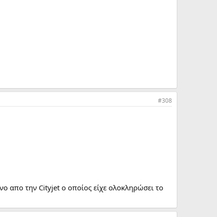
#308
ο απο την Cityjet ο οποίος είχε ολοκληρώσει το