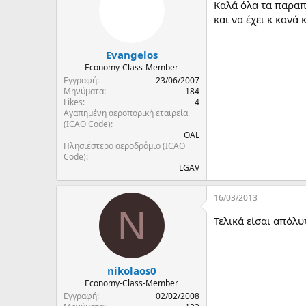
Καλά όλα τα παραπά
και να έχει κ κανά 
Evangelos
Economy-Class-Member
Εγγραφή
23/06/2007
Μηνύματα
184
Likes
4
Αγαπημένη αεροπορική εταιρεία
(ICAO Code)
OAL
Πλησιέστερο αεροδρόμιο (ICAO
Code)
LGAV
16/03/2013
N
Τελικά είσαι απόλυ
nikolaos0
Economy-Class-Member
Εγγραφή
02/02/2008