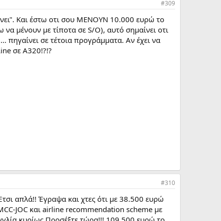
#309
αίνει". Και έστω οτι σου ΜΕΝΟΥΝ 10.000 ευρώ το
 να μένουν με τίποτα σε S/O), αυτό σημαίνει οτι
... πηγαίνει σε τέτοια προγράμματα. Αν έχει να
ine σε A320!?!?
#310
τσι απλά!! Έγραψα και χτες ότι με 38.500 ευρώ
CC-JOC και airline recommendation scheme με
Αγγλία κυρίως.Προσέξτε τώρα!!! 109.500 ευρώ το