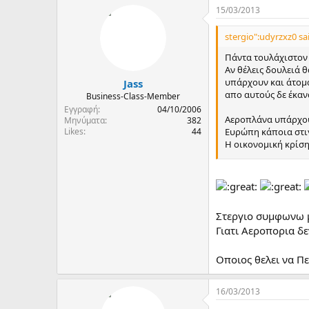
15/03/2013
stergio":udyrzxz0 sa
Πάντα τουλάχιστον 
Αν θέλεις δουλειά 
υπάρχουν και άτομα
Jass
απο αυτούς δε έκαν
Business-Class-Member
Εγγραφή
04/10/2006
Αεροπλάνα υπάρχουν
Μηνύματα
382
Likes
44
Ευρώπη κάποια στιγ
Η οικονομική κρίση
Κανείς ποτέ δεν πή
Στεργιο συμφωνω μ
Γιατι Αεροπορια δεν
Οποιος θελει να Πε
16/03/2013