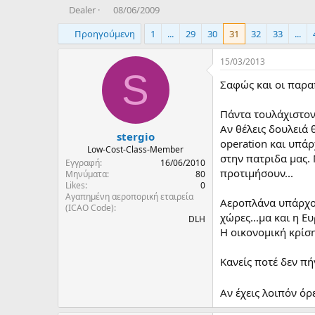
T
Η
Dealer
08/06/2009
h
μ
Προηγούμενη
1
...
29
30
31
32
33
...
r
ε
e
ρ
a
ο
15/03/2013
d
μ
S
Σαφώς και οι παρα
s
η
t
ν
a
ί
Πάντα τουλάχιστον 
r
α
Αν θέλεις δουλειά
stergio
t
δ
operation και υπάρ
e
η
Low-Cost-Class-Member
στην πατριδα μας. 
r
μ
Εγγραφή
16/06/2010
προτιμήσουν...
ι
Μηνύματα
80
Likes
0
ο
Αγαπημένη αεροπορική εταιρεία
υ
Αεροπλάνα υπάρχου
(ICAO Code)
ρ
χώρες...μα και η Ε
DLH
γ
Η οικονομική κρίση
ί
α
Κανείς ποτέ δεν πή
ς
Αν έχεις λοιπόν ό