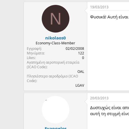
19/03/2013
N
Φυσικά! Αυτή είνα
nikolaos0
Economy-Class-Member
Εγγραφή
02/02/2008
Μηνύματα
122
Likes
0
Αγαπημένη αεροπορική εταιρεία
(ICAO Code)
ΟAL
Πλησιέστερο αεροδρόμιο (ICAO
Code)
LGAV
20/03/2013
Δυστυχώς είναι από
αυτή τη στιγμή είνα
Evangelos