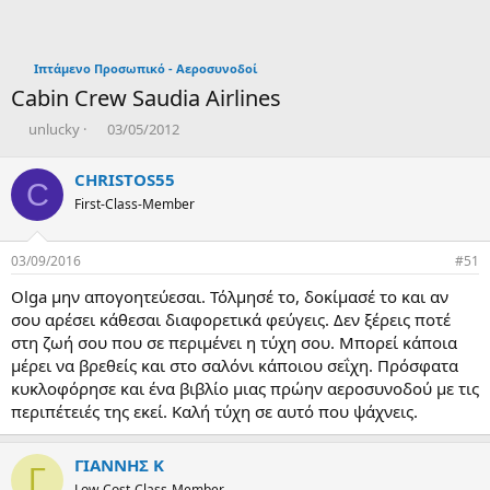
Ιπτάμενο Προσωπικό - Αεροσυνοδοί
Cabin Crew Saudia Airlines
T
Η
unlucky
03/05/2012
h
μ
r
ε
CHRISTOS55
C
e
ρ
First-Class-Member
a
ο
d
μ
s
η
03/09/2016
#51
t
ν
a
ί
Olga μην απογοητεύεσαι. Τόλμησέ το, δοκίμασέ το και αν
r
α
σου αρέσει κάθεσαι διαφορετικά φεύγεις. Δεν ξέρεις ποτέ
t
δ
στη ζωή σου που σε περιμένει η τύχη σου. Μπορεί κάποια
e
η
μέρει να βρεθείς και στο σαλόνι κάποιου σεΐχη. Πρόσφατα
r
μ
ι
κυκλοφόρησε και ένα βιβλίο μιας πρώην αεροσυνοδού με τις
ο
περιπέτειές της εκεί. Καλή τύχη σε αυτό που ψάχνεις.
υ
ρ
γ
ΓΙΑΝΝΗΣ Κ
Γ
ί
Low-Cost-Class-Member