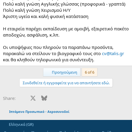
Πολύ καλή γνώση Αγγλικής γλώσσας (προφορικά - γραπτά)
Πολύ καλή γνώση Χειρισμού Η/Υ
Άριστη υγεία και καλή φυσική κατάσταση
Η εταιρεία παρέχει εκπαίδευση με αμοιβή, εξαιρετικό πακέτο
αποδοχών, ασφάλιση, κ.λπ.
Οι υποψήφιες που πληρούν τα παραπάνω προσόντα,
παρακαλώ να στείλουν το βιογραφικό τους στο
cv@talis.gr
και θα κληθούν τηλεφωνικά για συνέντευξη.
First
Προηγούμενη
6 of 6
Συνδεθείτε ή εγγραφείτε για να απαντήσετε εδώ.
Facebook
X
Bluesky
LinkedIn
Reddit
Pinterest
Tumblr
WhatsApp
Email
Share:
Ιπτάμενο Προσωπικό - Αεροσυνοδοί
Ελληνικά (GR)