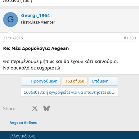
Georgi_1964
G
First-Class-Member
27/01/2015
#1.630
Re: Νέα Δρομολόγια Aegean
Θα περιμένουμε μήπως και θα έχουν κάτι καινούριο.
Να σαι καλά,σε ευχαριστώ !
First
Last
Προηγούμενη
163 of 360
Επόμενη
Συνδεθείτε ή εγγραφείτε για να απαντήσετε εδώ.
Facebook
X
Bluesky
LinkedIn
Reddit
Pinterest
Tumblr
WhatsApp
Email
Share:
Aegean Airlines
Ελληνικά (GR)