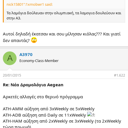
α
nick15801":1xmobwr1 said:
ς
Τα λαμόγια δούλευαν στην ολυμπιακή, τα λαμογια δουλεύουν και
στην Α3.
Αυτοί δηλαδή έκατσαν και σου μίλησαν κιόλας??? Και γιατί
δεν απαντάς?
A3970
A
Economy-Class-Member
20/01/2015
#1.622
Re: Νέα Δρομολόγια Aegean
Αρκετές αλλαγές στο θερινό πρόγραμμα
ATH-AMM αύξηση από 3xWeekly σε 5xWeekly
ATH-ADB αύξηση από Daily σε 11xWeekly
ATH-HAM αύξηση από 2xWeekly σε 3xWeekly (τα 2xWeekly
τώρα πρωινά)