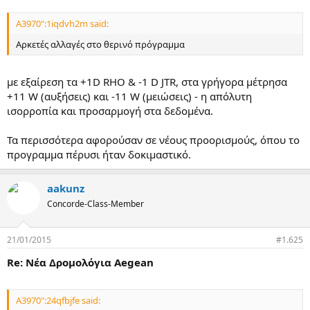
A3970":1iqdvh2m said:
Αρκετές αλλαγές στο θερινό πρόγραμμα
με εξαίρεση τα +1D RHO & -1 D JTR, στα γρήγορα μέτρησα
+11 W (αυξήσεις) και -11 W (μειώσεις) - η απόλυτη
ισορροπία και προσαρμογή στα δεδομένα.
Τα περισσότερα αφορούσαν σε νέους προορισμούς, όπου το
προγραμμα πέρυσι ήταν δοκιμαστικό.
aakunz
Concorde-Class-Member
21/01/2015
#1.625
Re: Νέα Δρομολόγια Aegean
A3970":24qfbjfe said: