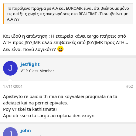
α
Το παράξενο πράγμα με AIA και EUROAIR είναι ότι βλέπουμε μόνο
ς
τις αφίξεις χωρίς τις αναχωρήσεις στο REALTIME . Ti συμβαίνει με
AIA ???
Και ιδού η απάντηση : Η εταιρεία κάνει cargo πτήσεις από
ATH προς JSY/JMK αλλά επιβατικές από JSY/JMK προς ΑΤΗ...
Δεν είναι πολύ λογικό???
jetflight
J
V.I.P.-Class-Member
17/11/2004
#52
Apisteyto re paidia th mia na koyvalaei pragmata na ta
adeiazei kai na pernei epivates.
Poy vriskei ta kathismata?
Apo oti ksero ta cargo aeroplana den exoyn.
john
J