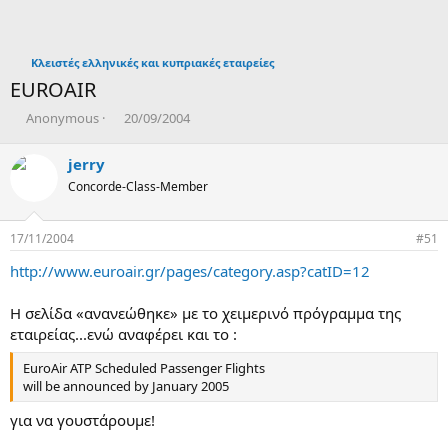
Κλειστές ελληνικές και κυπριακές εταιρείες
EUROAIR
T
Η
Anonymous
20/09/2004
h
μ
r
ε
jerry
e
ρ
Concorde-Class-Member
a
ο
d
μ
s
η
17/11/2004
#51
t
ν
a
ί
http://www.euroair.gr/pages/category.asp?catID=12
r
α
t
δ
Η σελίδα «ανανεώθηκε» με το χειμερινό πρόγραμμα της
e
η
εταιρείας...ενώ αναφέρει και το :
r
μ
ι
EuroAir ATP Scheduled Passenger Flights
ο
will be announced by January 2005
υ
ρ
για να γουστάρουμε!
γ
ί