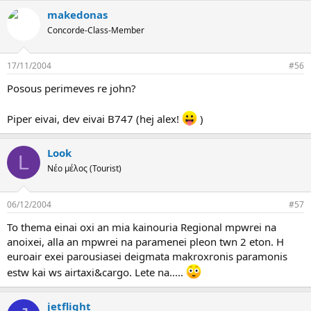
makedonas
Concorde-Class-Member
17/11/2004
#56
Posous perimeves re john?
Piper eivai, dev eivai B747 (hej alex!
)
Look
L
Νέο μέλος (Tourist)
06/12/2004
#57
To thema einai oxi an mia kainouria Regional mpwrei na
anoixei, alla an mpwrei na paramenei pleon twn 2 eton. H
euroair exei parousiasei deigmata makroxronis paramonis
estw kai ws airtaxi&cargo. Lete na.....
jetflight