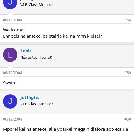
J
V.I.P.-Class-Member
06/12/2004
#58
Wellcome!
Ennoeis na antexei os etairia kai na mhn kleisei?
Look
L
Νέο μέλος (Tourist)
06/12/2004
#59
Swsta.
jetflight
J
V.I.P.-Class-Member
06/12/2004
#60
Mporei kai na antexei alla yparxei megalh diafora apo etairia