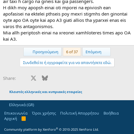
air taxi h cargo na gineis kai gia passengers.
H dikh moy apopsh einai oti mporei na epiviosh ean
apofasisei na ektelei pthseis poy mexri stigmhs den ginontai
oyte apo OA oyte kai apo A3 giati allios tha yparxei enas eis
varos ths antagonismos.
Mia allh periptosh einai na xreonei xamhloteres times apo OA
kai A3.
First
Last
Προηγούμενη
6 of 37
Επόμενη
Συνδεθείτε ή εγγραφείτε για να απαντήσετε εδώ.
Facebook
X
Bluesky
LinkedIn
Reddit
Pinterest
Tumblr
WhatsApp
Email
Share:
Κλειστές ελληνικές και κυπριακές εταιρείες
Ελληνικά (GR)
Επικοινωνία
Όροι χρήσης
Πολιτική Απορρήτου
Βοήθεια
Αρχική
R
S
S
®
Community platform by XenForo
© 2010-2025 XenForo Ltd.