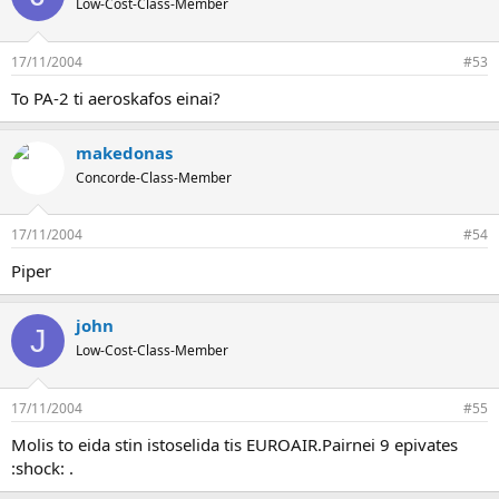
Low-Cost-Class-Member
17/11/2004
#53
To PA-2 ti aeroskafos einai?
makedonas
Concorde-Class-Member
17/11/2004
#54
Piper
john
J
Low-Cost-Class-Member
17/11/2004
#55
Molis to eida stin istoselida tis EUROAIR.Pairnei 9 epivates
:shock: .