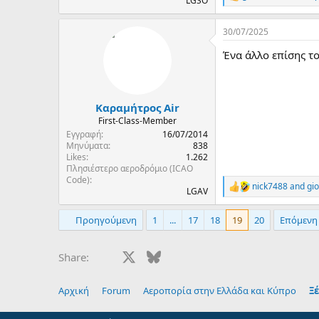
R
LGSO
e
a
30/07/2025
c
t
Ένα άλλο επίσης το
i
o
n
s
:
Καραμήτρος Air
First-Class-Member
Εγγραφή
16/07/2014
Μηνύματα
838
Likes
1.262
Πλησιέστερο αεροδρόμιο (ICAO
Code)
nick7488
and
gi
R
LGAV
e
a
Προηγούμενη
1
...
17
18
19
20
Επόμενη
c
t
i
Facebook
X
Bluesky
LinkedIn
Reddit
Pinterest
Tumblr
Whats
E
Share:
o
n
s
Αρχική
Forum
Αεροπορία στην Ελλάδα και Κύπρο
Ξέ
: