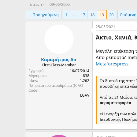
T
Η
dtrach
09/06/2005
h
μ
Προηγούμενη
1
...
17
18
19
20
Επόμενη
r
ε
e
ρ
a
ο
25/05/2021
d
μ
Άκτιο, Χανιά,
s
η
t
ν
a
ί
Μεγάλη επέκταση τ
r
α
Απο ρεπορτάζ meta
Καραμήτρος Air
t
δ
Metaforespress
e
η
First-Class-Member
r
μ
Εγγραφή
16/07/2014
ι
Μηνύματα
838
Likes
1.262
Το δίκτυό της στην
ο
Πλησιέστερο αεροδρόμιο (ICAO
προσθήκη επτά νέω
υ
Code)
ρ
LGAV
Από τις 21 Μαΐου, τ
γ
αερομεταφορέα.
ί
α
«Η έναρξη των πολυ
ς
Διευθυντής Πωλήσεω