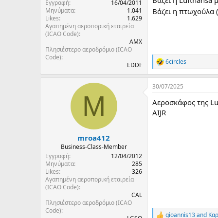
Εγγραφή
16/04/2011
Μηνύματα
1.041
Βάζει η πτωχούλα (
Likes
1.629
Αγαπημένη αεροπορική εταιρεία
(ICAO Code)
AMX
Πλησιέστερο αεροδρόμιο (ICAO
Code)
6circles
R
EDDF
e
a
30/07/2025
c
M
t
Αεροσκάφος της Luf
i
o
AIJR
n
s
:
mroa412
Business-Class-Member
Εγγραφή
12/04/2012
Μηνύματα
285
Likes
326
Αγαπημένη αεροπορική εταιρεία
(ICAO Code)
CAL
Πλησιέστερο αεροδρόμιο (ICAO
Code)
gioannis13
and
Καρ