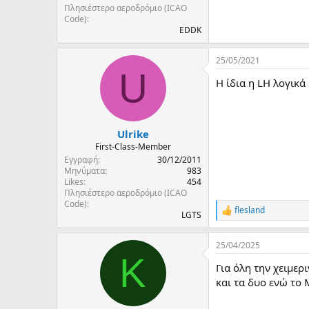
Πλησιέστερο αεροδρόμιο (ICAO
Code)
EDDK
25/05/2021
U
Η ίδια η LH λογικά
Ulrike
First-Class-Member
Εγγραφή
30/12/2011
Μηνύματα
983
Likes
454
Πλησιέστερο αεροδρόμιο (ICAO
Code)
flesland
R
LGTS
e
a
25/04/2025
c
K
t
Για όλη την χειμερ
i
o
και τα δυο ενώ το
n
s