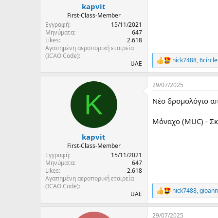
:
kapvit
First-Class-Member
Εγγραφή
15/11/2021
Μηνύματα
647
Likes
2.618
Αγαπημένη αεροπορική εταιρεία
(ICAO Code)
nick7488
,
6circle
R
UAE
e
a
29/07/2025
c
K
t
Νέο δρομολόγιο απ
i
o
n
Μόναχο (MUC) - Σκι
s
:
kapvit
First-Class-Member
Εγγραφή
15/11/2021
Μηνύματα
647
Likes
2.618
Αγαπημένη αεροπορική εταιρεία
(ICAO Code)
nick7488
,
gioann
R
UAE
e
a
29/07/2025
c