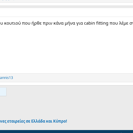
υ κουτιού που ήρθε πριν κάνα μήνα για cabin fitting που λέμε σ
oannis13
App
mail
νες εταιρείες σε Ελλάδα και Κύπρο!