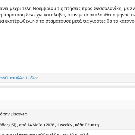
ινει μεχρι τελη Νοεμβρίου τις πτήσεις προς Θεσσαλονίκη, με 2
 η παραταση δεν εχω καταλαβει, οταν μετα ακολουθει ο μηνας τ
α εκατέρωθεν..Να το σταματουσε μετά τις γιορτες θα το κατανο
imAEL
και άλλο 1 μέλος
 την Discover:
θος (JSI) , από 14 Μαΐου 2026 , 1 weekly , κάθε Πέμπτη.
μια συχνότητα την εβδομάδα, και όλα καλά.