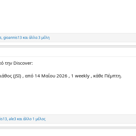
s
,
gioannis13
και άλλα 3 μέλη
ό την Discover:
άθος (JSI) , από 14 Μαΐου 2026 , 1 weekly , κάθε Πέμπτη.
is13
,
ale3
και άλλο 1 μέλος