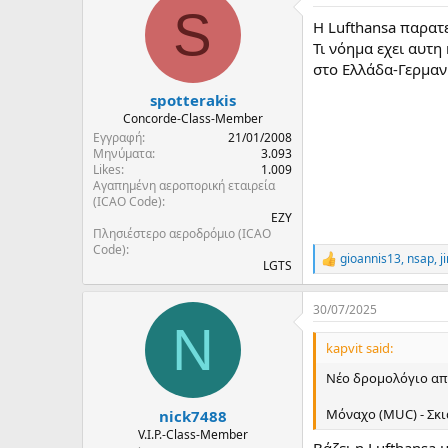
S
t
H Lufthansa παρατε
i
o
Τι νόημα εχει αυτη
n
στο Ελλάδα-Γερμανι
s
:
spotterakis
Concorde-Class-Member
Εγγραφή
21/01/2008
Μηνύματα
3.093
Likes
1.009
Αγαπημένη αεροπορική εταιρεία
(ICAO Code)
EZY
Πλησιέστερο αεροδρόμιο (ICAO
Code)
gioannis13
,
nsap
,
j
R
LGTS
e
a
30/07/2025
c
N
t
i
kapvit said:
o
n
Νέο δρομολόγιο από
s
:
Μόναχο (MUC) - Σκιά
nick7488
V.I.P.-Class-Member
Βάζει η Lufthansa 