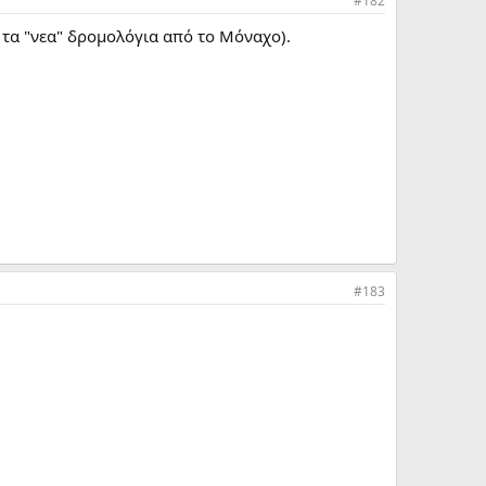
#182
 τα "νεα" δρομολόγια από το Μόναχο).
#183