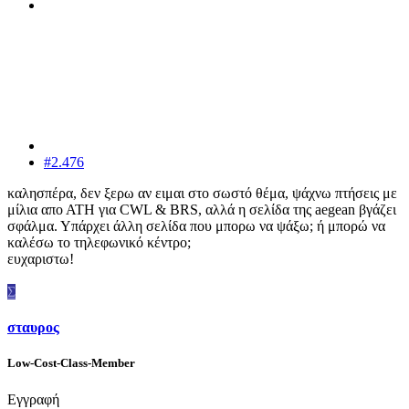
#2.476
καλησπέρα, δεν ξερω αν ειμαι στο σωστό θέμα, ψάχνω πτήσεις με
μίλια απο ΑΤΗ για CWL & BRS, αλλά η σελίδα της aegean βγάζει
σφάλμα. Υπάρχει άλλη σελίδα που μπορω να ψάξω; ή μπορώ να
καλέσω το τηλεφωνικό κέντρο;
ευχαριστω!
Σ
σταυρος
Low-Cost-Class-Member
Εγγραφή