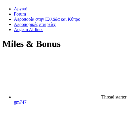
Αρχική
Forum
Αεροπορία στην Ελλάδα και Κύπρο
Αεροπορικές εταιρείες
Aegean Airlines
Miles & Bonus
Thread starter
gm747