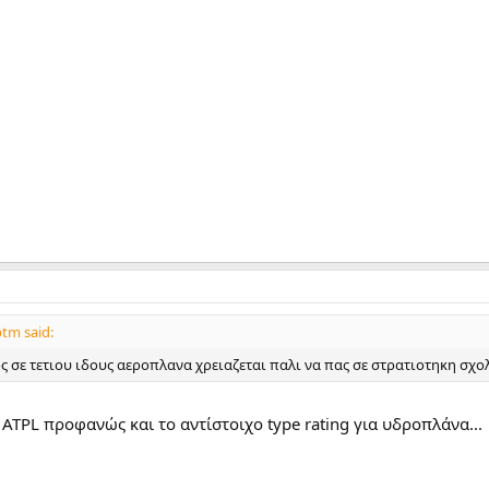
tm said:
ος σε τετιου ιδους αεροπλανα χρειαζεται παλι να πας σε στρατιοτηκη σχ
ς ATPL προφανώς και το αντίστοιχο type rating για υδροπλάνα...