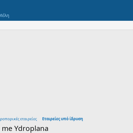
Μέλη
ροπορικές εταιρείες
Εταιρείες υπό ίδρυση
a me Ydroplana