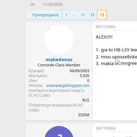
T
Η
SK
11/04/2004
h
μ
Προηγούμενη
1
...
11
12
13
r
ε
e
ρ
a
ο
05/11/2004
d
μ
ALEX!!!!!
s
η
t
ν
a
ί
1. gia to HB-LSY le
r
α
2. mou uposxe8nkes 
makedonas
t
δ
3. makia
e
η
Concorde-Class-Member
r
μ
Εγγραφή
06/09/2003
ι
Μηνύματα
5.926
Likes
0
ο
Website
avianewsgr.blogspot.com
υ
Αγαπημένη αεροπορική εταιρεία
ρ
(ICAO Code)
γ
RUS
ί
Πλησιέστερο αεροδρόμιο (ICAO
α
Code)
ς
EDDM
06/11/2004