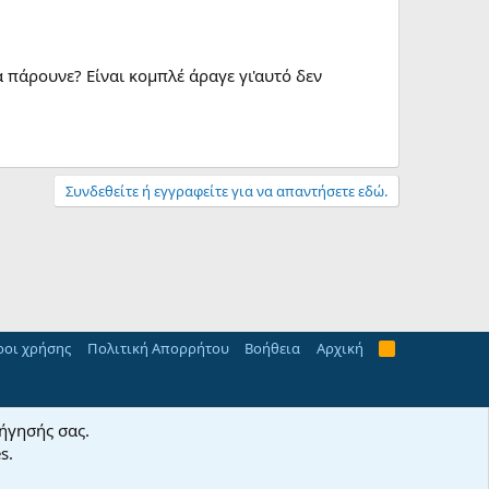
 πάρουνε? Είναι κομπλέ άραγε γι'αυτό δεν
Συνδεθείτε ή εγγραφείτε για να απαντήσετε εδώ.
οι χρήσης
Πολιτική Απορρήτου
Βοήθεια
Αρχική
R
S
S
οήγησής σας.
s.