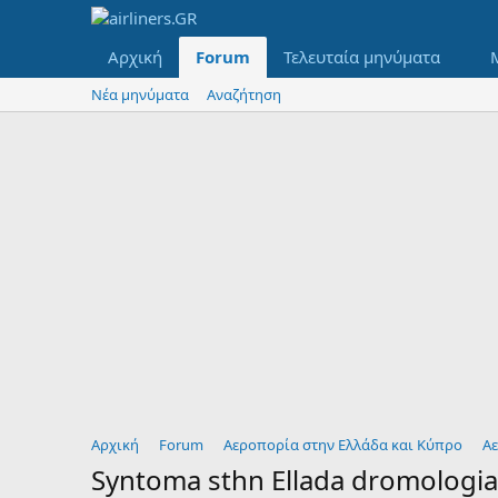
Αρχική
Forum
Τελευταία μηνύματα
Νέα μηνύματα
Αναζήτηση
Αρχική
Forum
Αεροπορία στην Ελλάδα και Κύπρο
Αε
Syntoma sthn Ellada dromologi