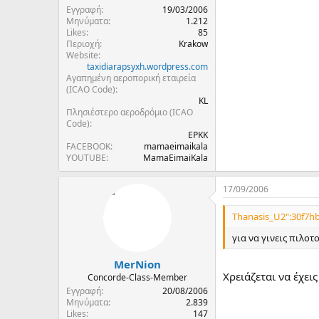
Εγγραφή
19/03/2006
Μηνύματα
1.212
Likes
85
Περιοχή
Krakow
Website
taxidiarapsyxh.wordpress.com
Αγαπημένη αεροπορική εταιρεία
(ICAO Code)
KL
Πλησιέστερο αεροδρόμιο (ICAO
Code)
EPKK
FACEBOOK
mamaeimaikala
YOUTUBE
MamaEimaiKala
17/09/2006
Thanasis_U2":30f7hb
για να γινεις πιλοτ
MerNion
Χρειάζεται να έχει
Concorde-Class-Member
Εγγραφή
20/08/2006
Μηνύματα
2.839
Likes
147