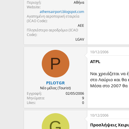
Περιοχή
Αθήνα
Website
athensairport.blogspot.com
Αγαπημένη αεροπορική εταιρεία
(ICAO Code)
AEE
Πλησιέστερο αεροδρόμιο (ICAO
Code)
LGAV
10/12/2006
P
ATPL
Ναι χρειάζεται να 
στο Λαύριο και θα
PILOTGR
Μέσα στο 2007 θα 
Νέο μέλος (Tourist)
Εγγραφή
02/05/2006
Μηνύματα
9
Likes
0
10/12/2006
G
Προσλήψεις Χειρι