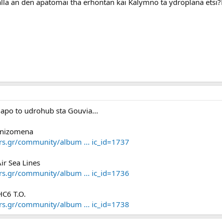
lla an den apatomai tha erhontan kai Kalymno ta ydroplana etsi?Po
apo to udrohub sta Gouvia...
iknizomena
ers.gr/community/album ... ic_id=1737
Air Sea Lines
ers.gr/community/album ... ic_id=1736
HC6 T.O.
ers.gr/community/album ... ic_id=1738