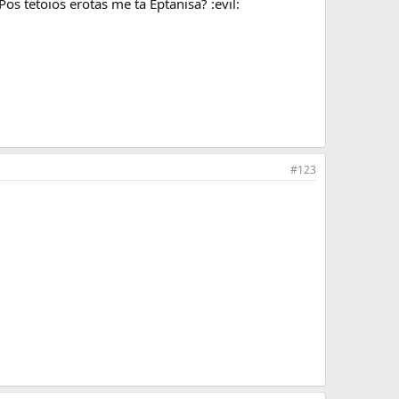
s tetoios erotas me ta Eptanisa? :evil:
#123