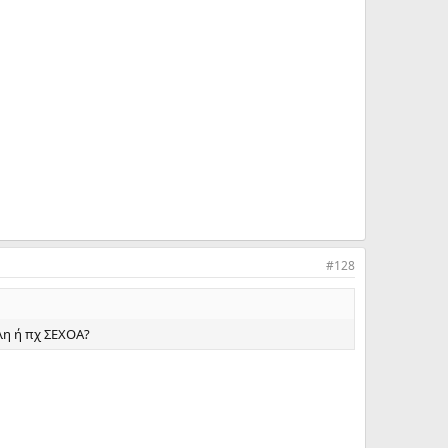
#128
ολη ή πχ ΣΕΧΟΑ?