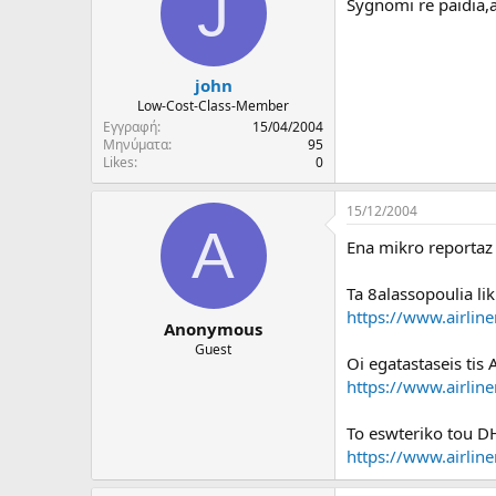
J
Sygnomi re paidia,a
john
Low-Cost-Class-Member
Εγγραφή
15/04/2004
Μηνύματα
95
Likes
0
15/12/2004
A
Ena mikro reportaz 
Ta 8alassopoulia l
https://www.airlin
Anonymous
Guest
Oi egatastaseis tis 
https://www.airlin
To eswteriko tou D
https://www.airlin