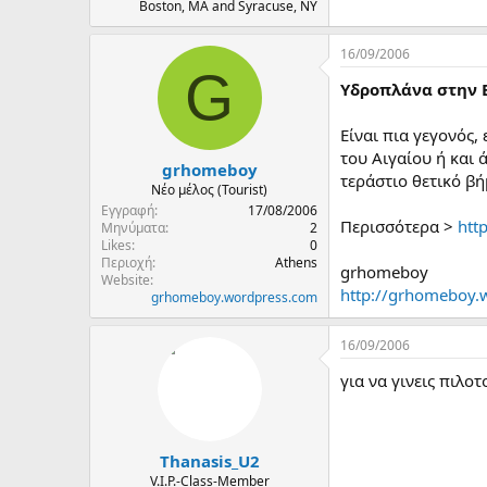
Boston, MA and Syracuse, NY
16/09/2006
G
Υδροπλάνα στην 
Είναι πια γεγονός,
του Αιγαίου ή και 
grhomeboy
τεράστιο θετικό βή
Νέο μέλος (Tourist)
Εγγραφή
17/08/2006
Περισσότερα >
htt
Μηνύματα
2
Likes
0
Περιοχή
Athens
grhomeboy
Website
http://grhomeboy.
grhomeboy.wordpress.com
16/09/2006
για να γινεις πιλο
Thanasis_U2
V.I.P.-Class-Member