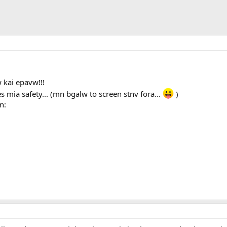
w kai epavw!!!
mia safety... (mn bgalw to screen stnv fora...
)