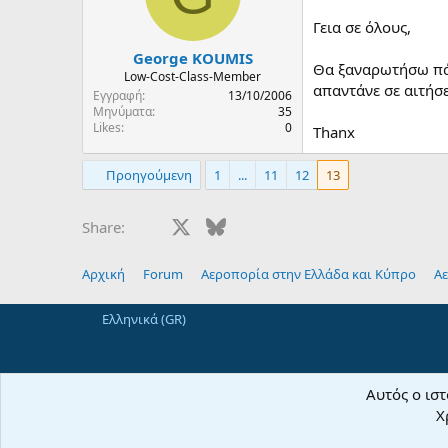
Γεια σε όλους,
George KOUMIS
Θα ξαναρωτήσω πάλ
Low-Cost-Class-Member
απαντάνε σε αιτήσε
Εγγραφή
13/10/2006
Μηνύματα
35
Likes
0
Thanx
Προηγούμενη
1
...
11
12
13
Facebook
X
Bluesky
LinkedIn
Reddit
Pinterest
Tumblr
Whats
E
Share:
Αρχική
Forum
Αεροπορία στην Ελλάδα και Κύπρο
Αε
Ελληνικά (GR)
Αυτός ο ιστ
Χ