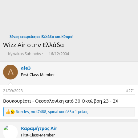
Ξένες εταιρείες σε Ελλάδα και Κύπρο!
Wizz Air στην Ελλάδα
T
Η
Kyriakos Sahinidis
16/12/2004
h
μ
r
ε
ale3
A
e
ρ
First-Class-Member
a
ο
d
μ
s
η
21/09/2023
#271
t
ν
a
ί
Βουκουρέστι - Θεσσαλονίκη από 30 Οκτώβρη 23 - 2Χ
r
α
t
δ
6circles
,
nick7488
,
spinal
και άλλο 1 μέλος
R
e
η
e
r
μ
a
ι
Καραμήτρος Air
c
ο
t
First-Class-Member
υ