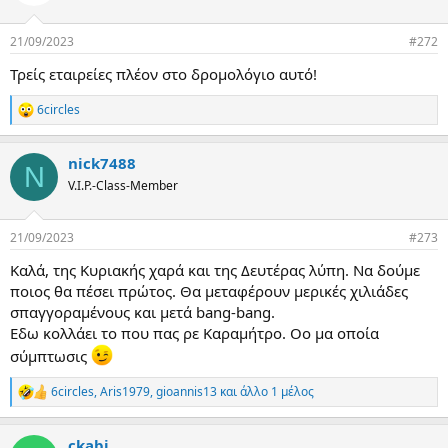
i
ρ
o
γ
n
21/09/2023
#272
s
ί
:
α
Τρείς εταιρείες πλέον στο δρομολόγιο αυτό!
ς
6circles
R
e
a
nick7488
c
N
t
V.I.P.-Class-Member
i
o
n
21/09/2023
#273
s
:
Καλά, της Κυριακής χαρά και της Δευτέρας λύπη. Να δούμε
ποιος θα πέσει πρώτος. Θα μεταφέρουν μερικές χιλιάδες
σπαγγοραμένους και μετά bang-bang.
Εδω κολλάει το που πας ρε Καραμήτρο. Οο μα οποία
σύμπτωσις
6circles
,
Aris1979
,
gioannis13
και άλλο 1 μέλος
R
e
a
ckabi
c