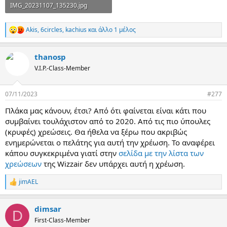
IMG_20231107_135230.jpg
175,6 KB · Προβολές: 59
Akis
,
6circles
,
kachius
και άλλο 1 μέλος
R
e
a
thanosp
c
t
V.I.P.-Class-Member
i
o
n
07/11/2023
#277
s
:
Πλάκα μας κάνουν, έτσι? Από ότι φαίνεται είναι κάτι που
συμβαίνει τουλάχιστον από το 2020. Από τις πιο ύπουλες
(κρυφές) χρεώσεις. Θα ήθελα να ξέρω που ακριβώς
ενημερώνεται ο πελάτης για αυτή την χρέωση. Το αναφέρει
κάπου συγκεκριμένα γιατί στην
σελίδα με την λίστα των
χρεώσεων
της Wizzair δεν υπάρχει αυτή η χρέωση.
jimAEL
R
e
a
dimsar
c
D
t
First-Class-Member
i