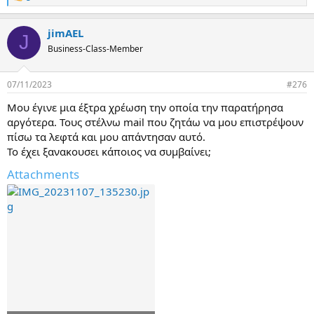
e
a
jimAEL
c
J
t
Business-Class-Member
i
o
n
07/11/2023
#276
s
:
Μου έγινε μια έξτρα χρέωση την οποία την παρατήρησα
αργότερα. Τους στέλνω mail που ζητάω να μου επιστρέψουν
πίσω τα λεφτά και μου απάντησαν αυτό.
Το έχει ξανακουσει κάποιος να συμβαίνει;
Attachments