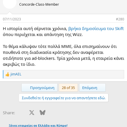
Concorde-Class-Member
07/11/2023
#280
Η ιστορία αυτή σέρνεται χρόνια,
βρήκα δημοσίευμα του Skift
όπου περιέχεται και απάντηση της Wizz.
Το θέμα κάλυψαν τότε πολλά ΜΜΕ, όλα επισημαίνουν ότι
πουθενά στη διαδικασία κράτησης δεν αναφέρεται
οτιδήποτε για ad-blockers. Τρία χρόνια μετά, η εταιρεία κάνει
ακριβώς το ίδιο.
jimAEL
R
e
a
First
Last
Προηγούμενη
28 of 35
Επόμενη
c
t
Συνδεθείτε ή εγγραφείτε για να απαντήσετε εδώ.
i
o
n
Facebook
X
Bluesky
LinkedIn
Reddit
Pinterest
Tumblr
WhatsApp
Email
Share:
s
:
Ξένες εταιρείες σε Ελλάδα και Κύπρο!