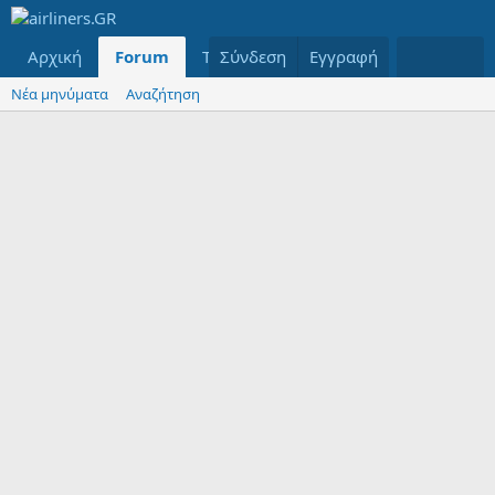
Αρχική
Forum
Τελευταία μηνύματα
Σύνδεση
Εγγραφή
Μέλη
Νέα μηνύματα
Αναζήτηση