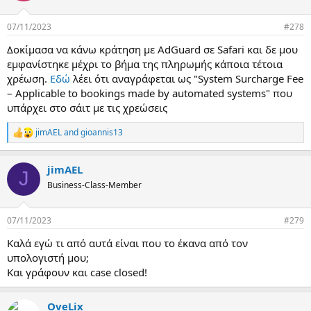
o
n
07/11/2023
#278
s
:
Δοκίμασα να κάνω κράτηση με AdGuard σε Safari και δε μου
εμφανίστηκε μέχρι το βήμα της πληρωμής κάποια τέτοια
χρέωση.
Εδώ
λέει ότι αναγράφεται ως "System Surcharge Fee
– Applicable to bookings made by automated systems" που
υπάρχει στο σάιτ με τις χρεώσεις
jimAEL
and
gioannis13
R
e
a
jimAEL
c
J
t
Business-Class-Member
i
o
n
07/11/2023
#279
s
:
Καλά εγώ τι από αυτά είναι που το έκανα από τον
υπολογιστή μου;
Και γράφουν και case closed!
OveLix