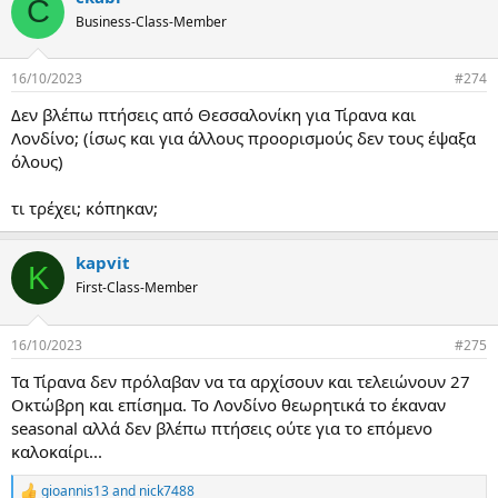
C
t
Business-Class-Member
i
o
n
16/10/2023
#274
s
:
Δεν βλέπω πτήσεις από Θεσσαλονίκη για Τίρανα και
Λονδίνο; (ίσως και για άλλους προορισμούς δεν τους έψαξα
όλους)
τι τρέχει; κόπηκαν;
kapvit
K
First-Class-Member
16/10/2023
#275
Τα Τίρανα δεν πρόλαβαν να τα αρχίσουν και τελειώνουν 27
Οκτώβρη και επίσημα. Το Λονδίνο θεωρητικά το έκαναν
seasonal αλλά δεν βλέπω πτήσεις ούτε για το επόμενο
καλοκαίρι...
gioannis13
and
nick7488
R