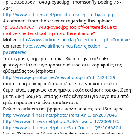
- p1330380367.1843g-byao.jpg (Thomsonfly Boeing 757-
204)
http://www.airliners.net/procphotos/rej ... g-byao.jpg
A comment from the screener regarding this upload:
"p1330380367.1843g-byao.jpg too off-centered due to
motive - better shooting in a different angle"
Motive
http://www.airliners.net/faq/rejection_ ... php#motive
Centered
http://www.airliners.net/faq/rejection_ ...
p#centered
Ταυτόχρονα, σήμερα το πρωί βλέπω την ακόλουθη
φωτογραφία να φιγουράρει ανάμεσα στις κορυφαίες της
εβδομάδας του jetphotos:
http://www.jetphotos.net/viewphoto.php?id=7324239
όπου το αεροσκάφος (που πρέπει να είναι και το κύριο
θέμα) είναι εμφανώς κουνημένο, εκτός εστίασης (σε αντίθεση
με τη δική μου) και επίσης εκτός κέντρου (για λόγο που από
εμένα προσωπικά είναι αποδεκτός).
Ενώ στο airliners.net βρήκα εύκολα μερικές στο ίδιο ύφος:
http://www.airliners.net/photo/Trans-An ... er/2077846
http://www.airliners.net/photo/US-Airwa ... B7/2069425
http://www.airliners.net/photo/Sun-Coun ... Q8/2066804
Όπως βλέπετε, οι λόγοι απόρριψης της φωτογραφίας μου,