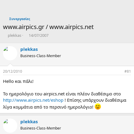
Συνεργασίες
www.airpics.gr / www.airpics.net
T
Η
plekkas
14/07/2007
h
μ
r
ε
plekkas
e
ρ
Business-Class-Member
a
ο
d
μ
s
η
20/12/2010
#81
t
ν
a
ί
Hello και πάλι!
r
α
t
δ
Το ημερολόγιο του airpics.net είναι πλέον διαθέσιμο στο
e
η
http://www.airpics.net/eshop
! Επίσης υπάρχουν διαθέσιμα
r
μ
ι
λίγα κομμάτια από το περσινό ημερολόγιο!
ο
υ
plekkas
ρ
γ
Business-Class-Member
ί