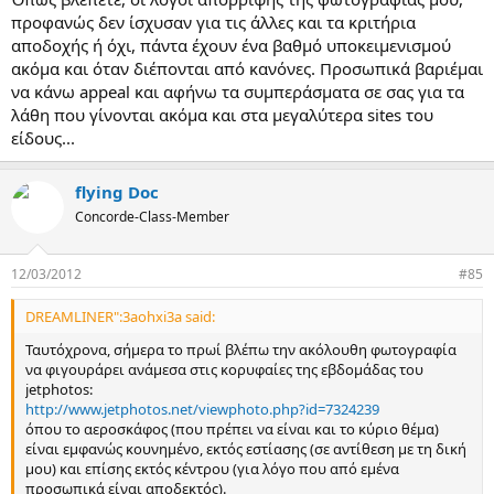
προφανώς δεν ίσχυσαν για τις άλλες και τα κριτήρια
αποδοχής ή όχι, πάντα έχουν ένα βαθμό υποκειμενισμού
ακόμα και όταν διέπονται από κανόνες. Προσωπικά βαριέμαι
να κάνω appeal και αφήνω τα συμπεράσματα σε σας για τα
λάθη που γίνονται ακόμα και στα μεγαλύτερα sites του
είδους...
flying Doc
Concorde-Class-Member
12/03/2012
#85
DREAMLINER":3aohxi3a said:
Ταυτόχρονα, σήμερα το πρωί βλέπω την ακόλουθη φωτογραφία
να φιγουράρει ανάμεσα στις κορυφαίες της εβδομάδας του
jetphotos:
http://www.jetphotos.net/viewphoto.php?id=7324239
όπου το αεροσκάφος (που πρέπει να είναι και το κύριο θέμα)
είναι εμφανώς κουνημένο, εκτός εστίασης (σε αντίθεση με τη δική
μου) και επίσης εκτός κέντρου (για λόγο που από εμένα
προσωπικά είναι αποδεκτός).