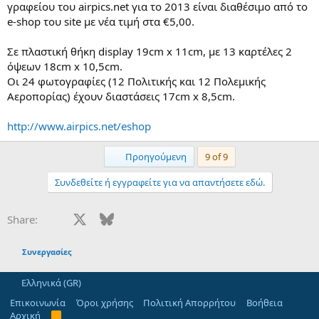
γραφείου του airpics.net για το 2013 είναι διαθέσιμο από το
e-shop του site με νέα τιμή στα €5,00.
Σε πλαστική θήκη display 19cm x 11cm, με 13 καρτέλες 2
όψεων 18cm x 10,5cm.
Οι 24 φωτογραφίες (12 Πολιτικής και 12 Πολεμικής
Αεροπορίας) έχουν διαστάσεις 17cm x 8,5cm.
http://www.airpics.net/eshop
First
Προηγούμενη
9 of 9
Συνδεθείτε ή εγγραφείτε για να απαντήσετε εδώ.
Facebook
X
Bluesky
LinkedIn
Reddit
Pinterest
Tumblr
WhatsApp
Email
Share:
Συνεργασίες
Ελληνικά (GR)
Επικοινωνία
Όροι χρήσης
Πολιτική Απορρήτου
Βοήθεια
Αρχική
R