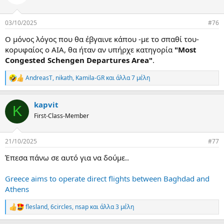
i
o
n
03/10/2025
#76
s
:
Ο μόνος λόγος που θα έβγαινε κάπου -με το σπαθί του-
κορυφαίος ο ΑΙΑ, θα ήταν αν υπήρχε κατηγορία
"Most
Congested Schengen Departures Area"
.
AndreasT
,
nikath
,
Kamila-GR
και άλλα 7 μέλη
R
e
a
kapvit
c
K
t
First-Class-Member
i
o
n
21/10/2025
#77
s
:
Έπεσα πάνω σε αυτό για να δούμε..
Greece aims to operate direct flights between Baghdad and
Athens
flesland
,
6circles
,
nsap
και άλλα 3 μέλη
R
e