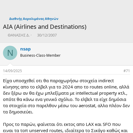
Διεθνής Αερολιμένας Αθηνών
AIA (Airlines and Destinations)
T
Η
ΘΑΝΑΣΗΣ Δ.
30/12/2007
h
μ
r
ε
nsap
N
e
ρ
Business-Class-Member
a
ο
d
μ
s
η
14/09/2025
#71
t
ν
a
ί
Είχα υποσχεθεί οτι θα παραχωρήσω στοιχεία indirect
r
α
κίνησης απο το ελβελ για το 2024 απο το routes online, αλλά
t
δ
δεν ξέρω αν θα έχω μπλεξίματα με intellectual property κτλ.,
e
η
οπότε θα κάνω ενα γενικό σχόλιο. Το ελβελ τα είχε δημόσια
r
μ
ι
τα στοιχεία στο παρελθον μέσω του aerostat, αλλα πλέον δεν
ο
τα δημοσιεύει.
υ
ρ
Προς το παρών, φαίνεται ότι εκτος απο LAX και SFO που
γ
ειναι τα τοπ unserved routes, ιδιαίτερα το Σικάγο καθώς και
ί