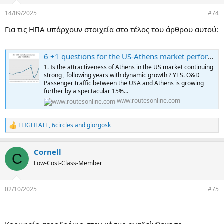
o
n
14/09/2025
#74
s
:
Για τις ΗΠΑ υπάρχουν στοιχεία στο τέλος του άρθρου αυτού:
6 +1 questions for the US-Athens market performance
1. Is the attractiveness of Athens in the US market continuing
strong , following years with dynamic growth ? YES. O&D
Passenger traffic between the USA and Athens is growing
further by a spectacular 15%...
www.routesonline.com
FLIGHTATT
,
6circles
and
giorgosk
R
e
a
Cornell
c
C
t
Low-Cost-Class-Member
i
o
n
02/10/2025
#75
s
: