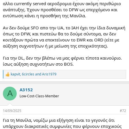
αλλα currently served αεροδρομια έχουν ακόμη περιθώριο
α
ς
ανάπτυξης. Έχουν προσθέσει το DFW ως επερχόμενο και
εντύπωση κάνει η προσθήκη της Μανίλα.
Αν δεν δούμε SFO απο την UA, το ΙΑΗ έχει την ίδια δυναμική
όπως το DFW, και πιστεύω θα το δούμε σύντομα, αν δεν
κοιτάξουν πρώτα να επεκτείνουν το EWR και ORD (είτε με
αύξηση συχνοτήτων ή με μείωση της εποχικότητας).
Για την DL, δεν την βλέπω να μας φέρνει τίποτα καινούριο.
ίσως αύξηση συχνοτήτων στο BOS.
kapvit
,
6circles
and
Aris1979
R
e
a
A3152
c
A
t
Low-Cost-Class-Member
i
o
n
14/09/2025
#72
s
:
Για τη Μανίλα, νομίζω μια εξήγηση είναι το γεγονός ότι
υπάρχουν διακρατικές συμφωνίες που φέρνουν εποχικούς