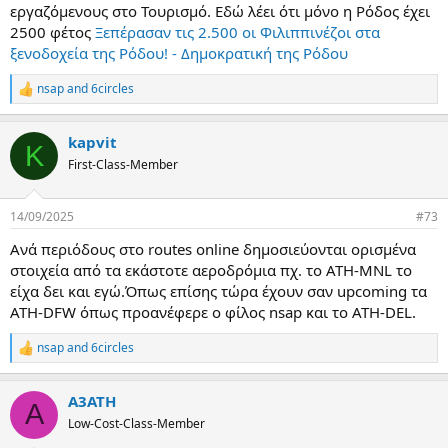
εργαζόμενους στο Τουρισμό. Εδώ λέει ότι μόνο η Ρόδος έχει
2500 φέτος
Ξεπέρασαν τις 2.500 οι Φιλιππινέζοι στα
ξενοδοχεία της Ρόδου! - Δημοκρατική της Ρόδου
nsap
and
6circles
R
e
a
kapvit
c
K
t
First-Class-Member
i
o
n
14/09/2025
#73
s
:
Ανά περιόδους στο routes online δημοσιεύονται ορισμένα
στοιχεία από τα εκάστοτε αεροδρόμια πχ. το ATH-MNL το
είχα δει και εγώ.Όπως επίσης τώρα έχουν σαν upcoming τα
ATH-DFW όπως προανέφερε ο φίλος nsap και το ATH-DEL.
nsap
and
6circles
R
e
a
Α3ΑΤΗ
c
Α
t
Low-Cost-Class-Member
i