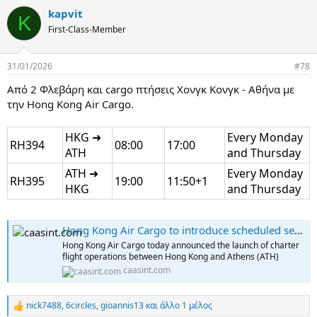
a
kapvit
c
K
t
First-Class-Member
i
o
n
31/01/2026
#78
s
:
Από 2 Φλεβάρη και cargo πτήσεις Χονγκ Κονγκ - Αθήνα με
την Hong Kong Air Cargo.
HKG ➜
Every Monday
RH394
08:00
17:00
ATH
and Thursday
ATH ➜
Every Monday
RH395
19:00
11:50+1
HKG
and Thursday
Hong Kong Air Cargo to introduce scheduled services to Athens
Hong Kong Air Cargo today announced the launch of charter
flight operations between Hong Kong and Athens (ATH)
caasint.com
nick7488
,
6circles
,
gioannis13
και άλλο 1 μέλος
R