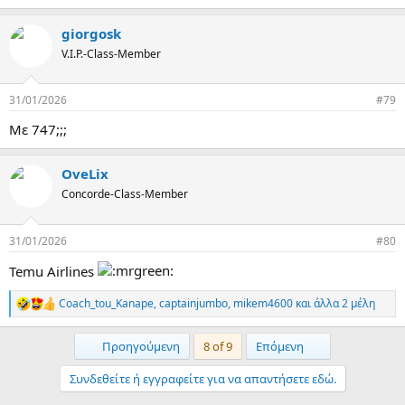
e
a
giorgosk
c
t
V.I.P.-Class-Member
i
o
n
31/01/2026
#79
s
:
Με 747;;;
OveLix
Concorde-Class-Member
31/01/2026
#80
Temu Airlines
Coach_tou_Kanape
,
captainjumbo
,
mikem4600
και άλλα 2 μέλη
R
e
a
First
Last
Προηγούμενη
8 of 9
Επόμενη
c
t
Συνδεθείτε ή εγγραφείτε για να απαντήσετε εδώ.
i
o