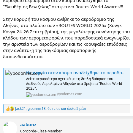
Κορυφαίο αεροδρόμιο στον κόσμο αναδείχθηκε το
“Ελευθέριος Βενιζέλος” στα φετινά Routes World Awards!!!
Στην κορυφή του κόσμου ανέβηκε το αεροδρόμιο της
Αθήνας, στο πλαίσιο των «ROUTES WORLD 2025» (Χονγκ
Κόνγκ 24-26 Σεπτεμβρίου), της μεγαλύτερης συνάντησης του
κλάδου των αερομεταφορών, που παραδοσιακά αναγνωρίζει
την αριστεία των αεροδρομίων και τις κορυφαίες επιδόσεις
στην ανάπτυξη της παγκόσμιας αεροπορικής
διασυνδεσιμότητας.
Κορυφαίο στον κόσμο αναδείχθηκε το αεροδρόμιο Αθηνών
Δείτε περισσότερα σχετικά με τη διπλή διάκριση του
Διεθνούς Αερολιμένα Αθηνών στα βραβεία "Routes World
2025".
ypodomes.com
Jack21
,
gioannis13
,
6circles
και άλλα 5 μέλη
R
e
a
aakunz
c
t
Concorde-Class-Member