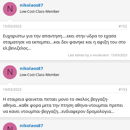
a
α
nikolaos87
c
N
ς
t
Low-Cost-Class-Member
i
o
n
15/03/2023
#152
s
:
Ευχαριστω για την απαντηση....εκει στην υδρα το εχασα
σταματησε να εκπεμπει...και δεν φανηκε και η αφιξη του στο
ελ.βενιζελος...
Last edited by a moderator:
15/03/2023
nikolaos87
N
Low-Cost-Class-Member
19/03/2023
#153
Η εταιρεια φαινεται πεταει μονο το σκελος βεγγαζη-
αθηνα...καθε φορα μετα την πτηση αθηνα-ντουμπαι πρεπει
να κανει ντουμπαι-βεγγαζη...ενδιαφερον δρομολογια...
nikolaos87
N