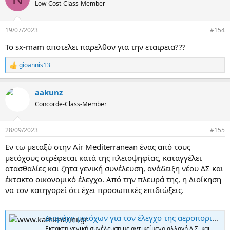
Low-Cost-Class-Member
19/07/2023
#154
Το sx-mam αποτελει παρελθον για την εταιρεια???
gioannis13
R
e
a
aakunz
c
t
Concorde-Class-Member
i
o
n
28/09/2023
#155
s
:
Εν τω μεταξύ στην Air Mediterranean ένας από τους
μετόχους στρέφεται κατά της πλειοψηφίας, καταγγέλει
ατασθαλίες και ζητα γενική συνέλευση, ανάδειξη νέου ΔΣ και
έκτακτο οικονομικό έλεγχο. Από την πλευρά της, η Διοίκηση
να τον κατηγορεί ότι έχει προσωπικές επιδιώξεις.
Διαμάχη μετόχων για τον έλεγχο της αεροπορικής Air Mediterranean
Εκτακτη γενική συνέλευση με αντικείμενο αλλαγή Δ.Σ. και