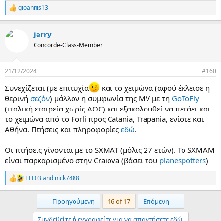
gioannis13
R
e
a
jerry
c
t
Concorde-Class-Member
i
o
n
21/12/2024
#160
s
:
Συνεχίζεται (με επιτυχία
και το χειμώνα (αφού έκλεισε η
θερινή
σεζόν
) μάλλον η συμφωνία της MV με τη
GoToFly
(ιταλική εταιρεία χωρίς AOC) και εξακολουθεί να πετάει και
το χειμώνα από το Forli προς Catania, Trapania, ενίοτε και
Αθήνα. Πτήσεις και πληροφορίες
εδώ
.
Οι πτήσεις γίνονται με το SXMAT (μόλις 27 ετών). Το SXMAM
είναι παρκαρισμένο στην Craiova (βάσει του
planespotters
)
EFL03
and
nick7488
R
e
a
First
Last
Προηγούμενη
16 of 17
Επόμενη
c
t
Συνδεθείτε ή εγγραφείτε για να απαντήσετε εδώ.
i