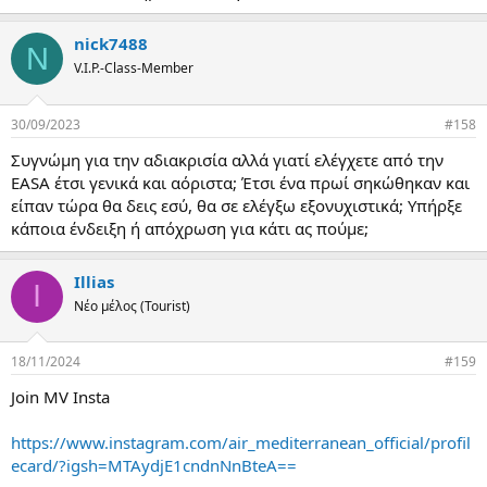
nick7488
N
V.I.P.-Class-Member
30/09/2023
#158
Συγνώμη για την αδιακρισία αλλά γιατί ελέγχετε από την
EASA έτσι γενικά και αόριστα; Έτσι ένα πρωί σηκώθηκαν και
είπαν τώρα θα δεις εσύ, θα σε ελέγξω εξονυχιστικά; Υπήρξε
κάποια ένδειξη ή απόχρωση για κάτι ας πούμε;
Illias
I
Νέο μέλος (Tourist)
18/11/2024
#159
Join MV Insta
https://www.instagram.com/air_mediterranean_official/profil
ecard/?igsh=MTAydjE1cndnNnBteA==