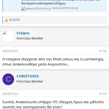
διενέργεια οικονομικού ελέγχου.
www.kathimerini.gr
SX-BTM
R
e
a
Στέφος
c
t
First-Class-Member
i
o
n
30/09/2023
#156
s
:
H εταιρεια ελεγχεται απο την EASA (οπως και η Lumiwings),
οπως ανακοινωθηκε μεσα Αυγουστου...
CHRISTOS55
C
First-Class-Member
30/09/2023
#157
Σωστά, Ανακοίνωση υπάρχει !!!!!, έλεγχος όμως και μάλιστα
σωστός και συστηματικός θα γίνει?