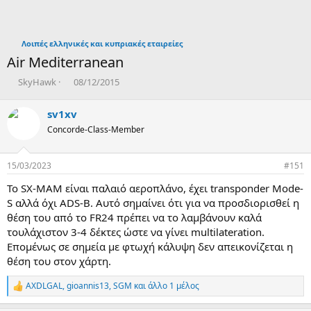
Λοιπές ελληνικές και κυπριακές εταιρείες
Air Mediterranean
T
Η
SkyHawk
08/12/2015
h
μ
r
ε
sv1xv
e
ρ
Concorde-Class-Member
a
ο
d
μ
s
η
15/03/2023
#151
t
ν
a
ί
Το SX-MAM είναι παλαιό αεροπλάνο, έχει transponder Mode-
r
α
S αλλά όχι ADS-B. Αυτό σημαίνει ότι για να προσδιορισθεί η
t
δ
θέση του από το FR24 πρέπει να το λαμβάνουν καλά
e
η
τουλάχιστον 3-4 δέκτες ώστε να γίνει multilateration.
r
μ
ι
Επομένως σε σημεία με φτωχή κάλυψη δεν απεικονίζεται η
ο
θέση του στον χάρτη.
υ
ρ
AXDLGAL
,
gioannis13
,
SGM
και άλλο 1 μέλος
R
γ
e
ί