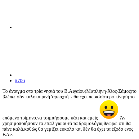
#706
Το άνοιγμα στα τρία νησιά του Β.Αιγαίου(Μυτιλήνη-Χίος-Σάμος)το
βλέπω σάν καλοκαιρινή 'αρπαχτή' - θα έχει περισσότερο κίνηση το
επόμενο τρίμηνο,να τσιμπήσουμε κάτι και εμείς
Άν
χρησιμοποιήσουν το atr42 για αυτά τα δρομολόγια,θεωρώ οτι θα
πάνε καλά,καθώς θα γεμίζει εύκολα και δέν θα έχει τα έξοδα ενος
BAe.