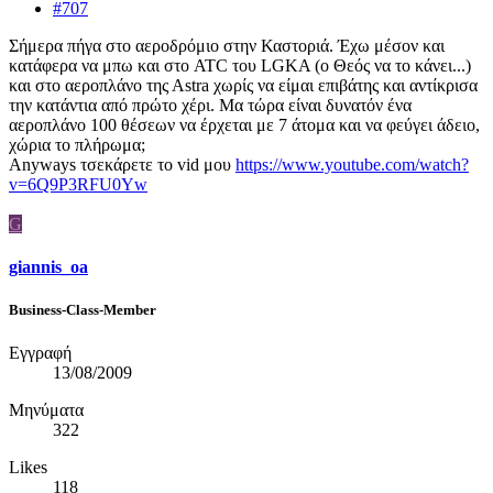
#707
Σήμερα πήγα στο αεροδρόμιο στην Καστοριά. Έχω μέσον και
κατάφερα να μπω και στο ATC του LGKA (ο Θεός να το κάνει...)
και στο αεροπλάνο της Αstra χωρίς να είμαι επιβάτης και αντίκρισα
την κατάντια από πρώτο χέρι. Μα τώρα είναι δυνατόν ένα
αεροπλάνο 100 θέσεων να έρχεται με 7 άτομα και να φεύγει άδειο,
χώρια το πλήρωμα;
Αnyways τσεκάρετε το vid μου
https://www.youtube.com/watch?
v=6Q9P3RFU0Yw
G
giannis_oa
Business-Class-Member
Εγγραφή
13/08/2009
Μηνύματα
322
Likes
118