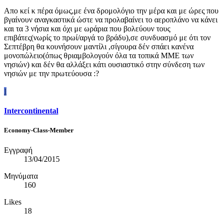
Απο κεί κ πέρα όμως,με ένα δρομολόγιο την μέρα και με ώρες που
βγαίνουν αναγκαστικά ώστε να προλαβαίνει το αεροπλάνο να κάνει
και τα 3 νήσια και όχι με ωράρια που βολεύουν τους
επιβάτες(νωρίς το πρωί/αργά το βράδυ),σε συνδυασμό με ότι τον
Σεπτέβρη θα κουνήσουν μαντίλι ,σίγουρα δέν σπάει κανένα
μονοπώλειο(όπως θριαμβολογούν όλα τα τοπικά ΜΜΕ των
νησιών) και δέν θα αλλάξει κάτι ουσιαστικό στην σύνδεση των
νησιών με την πρωτεύουσα :?
I
Intercontinental
Economy-Class-Member
Εγγραφή
13/04/2015
Μηνύματα
160
Likes
18