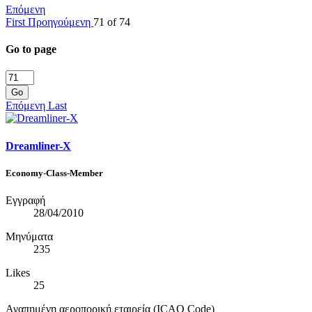
Επόμενη
First
Προηγούμενη
71 of 74
Go to page
Go
Επόμενη
Last
Dreamliner-X
Economy-Class-Member
Εγγραφή
28/04/2010
Μηνύματα
235
Likes
25
Αγαπημένη αεροπορική εταιρεία (ICAO Code)