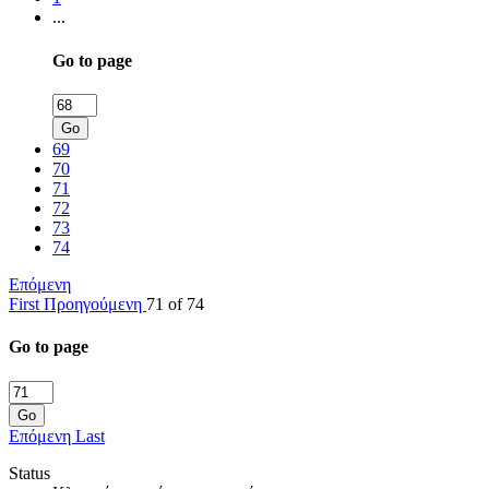
...
Go to page
Go
69
70
71
72
73
74
Επόμενη
First
Προηγούμενη
71 of 74
Go to page
Go
Επόμενη
Last
Status