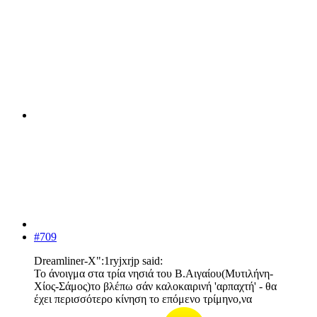
#709
Dreamliner-X":1ryjxrjp said:
Το άνοιγμα στα τρία νησιά του Β.Αιγαίου(Μυτιλήνη-
Χίος-Σάμος)το βλέπω σάν καλοκαιρινή 'αρπαχτή' - θα
έχει περισσότερο κίνηση το επόμενο τρίμηνο,να