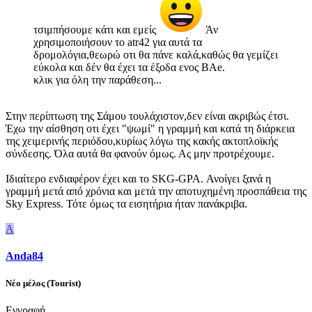
τσιμπήσουμε κάτι και εμείς
Άν
χρησιμοποιήσουν το atr42 για αυτά τα
δρομολόγια,θεωρώ οτι θα πάνε καλά,καθώς θα γεμίζει
εύκολα και δέν θα έχει τα έξοδα ενος BAe.
κλικ για όλη την παράθεση...
Στην περίπτωση της Σάμου τουλάχιστον,δεν είναι ακριβώς έτσι.
Έχω την αίσθηση οτι έχει "ψωμί" η γραμμή και κατά τη διάρκεια
της χειμερινής περιόδου,κυρίως λόγω της κακής ακτοπλοϊκής
σύνδεσης. Όλα αυτά θα φανούν όμως. Ας μην προτρέχουμε.
Ιδιαίτερο ενδιαφέρον έχει και το SKG-GPA. Ανοίγει ξανά η
γραμμή μετά από χρόνια και μετά την αποτυχημένη προσπάθεια της
Sky Express. Τότε όμως τα εισητήρια ήταν πανάκριβα.
A
Anda84
Νέο μέλος (Tourist)
Εγγραφή