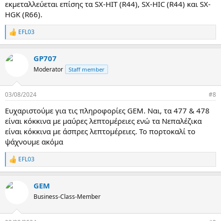
εκμεταλλεύεται επίσης τα SX-HIT (R44), SX-HIC (R44) και SX-
HGK (R66).
EFL03
R
e
a
GP707
c
t
Moderator
Staff member
i
o
n
03/08/2024
#8
s
:
Ευχαριστούμε για τις πληροφορίες GEM. Ναι, τα 477 & 478
είναι κόκκινα με μαύρες λεπτομέρειες ενώ τα Νεπαλέζικα
είναι κόκκινα με άσπρες λεπτομέρειες. Το πορτοκαλί το
ψάχνουμε ακόμα
EFL03
R
e
a
GEM
c
t
Business-Class-Member
i
o
n