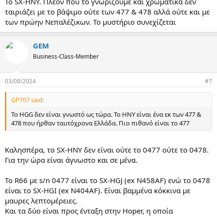
Το SX-HNY. Πλέον που το γνωρίζουμε και χρωματικά δεν
ταιριάζει με το βάψιμο ούτε των 477 & 478 αλλά ούτε και με
των πρώην Νεπαλέζικων. Το μυστήριο συνεχίζεται
GEM
Business-Class-Member
03/08/2024
#7
GP707 said:
To HGG δεν είναι γνωστό ως τώρα. Το ΗΝΥ είναι ένα εκ των 477 &
478 που ήρθαν ταυτόχρονα Ελλάδα. Πιο πιθανό είναι το 477
Καλησπέρα, το SX-HNY δεν είναι ούτε το 0477 ούτε το 0478.
Για την ώρα είναι άγνωστο και σε μένα.
To R66 με s/n 0477 είναι το SX-HGJ (ex N458AF) ενώ το 0478
είναι το SX-HGI (ex N404AF). Είναι βαμμένα κόκκινα με
μαυρες λεπτομέρειες.
Και τα δύο είναι προς ένταξη στην Hoper, η οποία