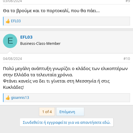
03/08/2024
#9
s
:
Θα το βρούμε και το πορτοκαλί, που θα πάει...
EFL03
R
e
a
EFL03
c
E
t
Business-Class-Member
i
o
n
04/08/2024
#10
s
:
Πολύ μεγάλη ανάπτυξη γνωρίζει ο κλάδος των ελικοπτέρων
στην Ελλάδα τα τελευταία χρόνια.
Φτάνει κανείς να δει τι γίνεται στη Μεσσηνία ή στις
Κυκλάδες!
gioannis13
R
e
a
Last
1 of 4
Επόμενη
c
t
Συνδεθείτε ή εγγραφείτε για να απαντήσετε εδώ.
i
o
n