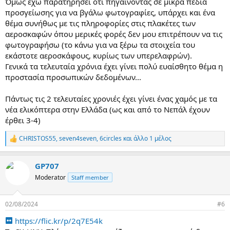
Όμως έχω παρατηρήσει ότι πηγαίνοντας σε μικρά πεδία
προσγείωσης για να βγάλω φωτογραφίες, υπάρχει και ένα
θέμα συνήθως με τις πληροφορίες στις πλακέτες των
αεροσκαφών όπου μερικές φορές δεν μου επιτρέπουν να τις
φωτογραφήσω (το κάνω για να ξέρω τα στοιχεία του
εκάστοτε αεροσκάφους, κυρίως των υπερελαφρών).
Γενικά τα τελευταία χρόνια έχει γίνει πολύ ευαίσθητο θέμα η
προστασία προσωπικών δεδομένων...
Πάντως τις 2 τελευταίες χρονιές έχει γίνει ένας χαμός με τα
νέα ελικόπτερα στην Ελλάδα (ως και από το Νεπάλ έχουν
έρθει 3-4)
CHRISTOS55
,
seven4seven
,
6circles
και άλλο 1 μέλος
R
e
a
GP707
c
t
Moderator
Staff member
i
o
n
02/08/2024
#6
s
:
https://flic.kr/p/2q7E54k