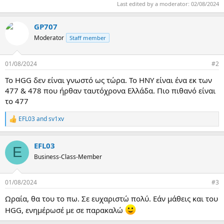
Last edited by a moderator:
02/08/2024
ρ
γ
ί
GP707
α
Moderator
Staff member
ς
01/08/2024
#2
To HGG δεν είναι γνωστό ως τώρα. Το ΗΝΥ είναι ένα εκ των
477 & 478 που ήρθαν ταυτόχρονα Ελλάδα. Πιο πιθανό είναι
το 477
EFL03
and
sv1xv
R
e
a
EFL03
c
E
t
Business-Class-Member
i
o
n
01/08/2024
#3
s
:
Ωραία, θα του το πω. Σε ευχαριστώ πολύ. Εάν μάθεις και του
HGG, ενημέρωσέ με σε παρακαλώ