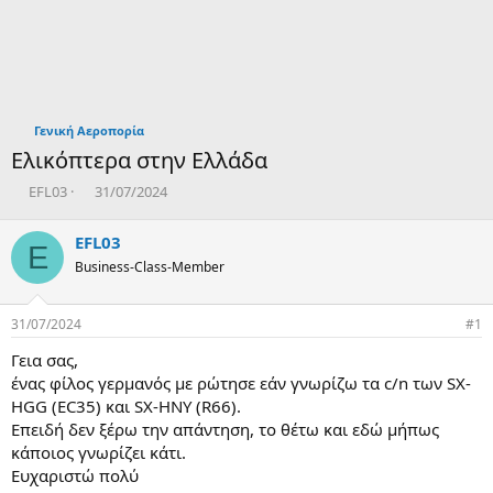
Γενική Αεροπορία
Ελικόπτερα στην Ελλάδα
T
Η
EFL03
31/07/2024
h
μ
r
ε
EFL03
E
e
ρ
Business-Class-Member
a
ο
d
μ
s
η
31/07/2024
#1
t
ν
a
ί
Γεια σας,
r
α
ένας φίλος γερμανός με ρώτησε εάν γνωρίζω τα c/n των SX-
t
δ
HGG (EC35) και SX-HNY (R66).
e
η
Επειδή δεν ξέρω την απάντηση, το θέτω και εδώ μήπως
r
μ
ι
κάποιος γνωρίζει κάτι.
ο
Ευχαριστώ πολύ
υ