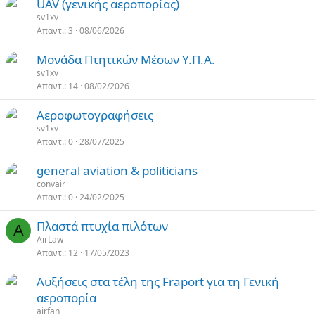
UAV (γενικής αεροπορίας)
sv1xv
Απαντ.
3
08/06/2026
Μονάδα Πτητικών Μέσων Υ.Π.Α.
sv1xv
Απαντ.
14
08/02/2026
Αεροφωτογραφήσεις
sv1xv
Απαντ.
0
28/07/2025
general aviation & politicians
convair
Απαντ.
0
24/02/2025
Πλαστά πτυχία πιλότων
A
AirLaw
Απαντ.
12
17/05/2023
Αυξήσεις στα τέλη της Fraport για τη Γενική
αεροπορία
airfan