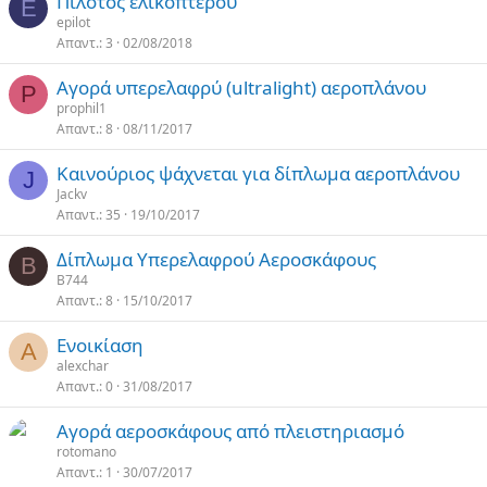
Πιλότος ελικοπτέρου
E
epilot
Απαντ.
3
02/08/2018
Αγορά υπερελαφρύ (ultralight) αεροπλάνου
P
prophil1
Απαντ.
8
08/11/2017
Καινούριος ψάχνεται για δίπλωμα αεροπλάνου
J
Jackv
Απαντ.
35
19/10/2017
Δίπλωμα Υπερελαφρού Αεροσκάφους
B
B744
Απαντ.
8
15/10/2017
Ενοικίαση
A
alexchar
Απαντ.
0
31/08/2017
Αγορά αεροσκάφους από πλειστηριασμό
rotomano
Απαντ.
1
30/07/2017