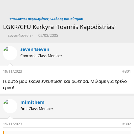
Υπόλοιποι αερολιμένες Ελλάδας και Κύπρου
LGKR/CFU Kerkyra "Ioannis Kapodistrias"
T
Η
seven4seven
02/03/2005
h
μ
r
ε
seven4seven
e
ρ
Concorde-Class-Member
a
ο
d
μ
s
η
19/11/2023
#301
t
ν
a
ί
Γι αυτο μου εκανε εντυπωση και ρωτησα. Μιλαμε για τρελο
r
α
εργο!
t
δ
e
η
r
μ
mimithem
ι
First-Class-Member
ο
υ
ρ
19/11/2023
#302
γ
ί