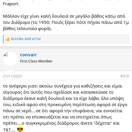
Fraport.
Μάλλον είχε γίνει καλή δουλειά σε μεγάλο βάθος κάτω από
τον
διάδρομο
(τo 1950; Ποιός ξέρει πότε πήγαν πάνω από 1μ
βάθος τελευταία φορά).
6circles
and
sv1xv
R
e
a
convair
c
t
First-Class-Member
i
o
n
21/11/2023
#310
s
:
το ανέφερα γιατι ακούω συνέχεια για καθιζήσεις και είμαι
σίγουρος ότι αυτός που σχεδίασε και κατασκεύασε το
διάδρομο έκανε καλή δουλειά και τα είχε λάβει όλα υπόψη
του, ειδικά αφού στη προκειμένη περίπτωση αφορά σε έργο
πάνω σε νερό....σε ότι αφορά την επιφάνεια, ναι εννοείται
οτι πρέπει να επισκευάζεται και να επιτηρείται όπως
πρέπει....ο συγκεκριμένος διάδρομος άνετα "δέχεται" και
787....