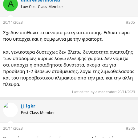
A
Low-Cost-Class-Member
20/11/2023
#305
Σχεδον απιθανο το σεναριο μετεγκαταστασης. Ειδικα τωρα
που υπαρχει και η συμφωνια με την φραπορτ.
και γενικοτερα δυστυχως δεν βλεπω δυνατοτητα αναπτυξης
των υποδομων, κυριως λογω ελλειψης χωρου. Δεν νομιζω
οτι υπαρχει η οποιαδηποτε δυνατοτα, ακομα και για
προσθεση 1-2 θεσεων σταθμευσης, λογω της λιμνοθαλασσας
και του πυροσβεστικου κλιμακιου απο την μια, και την αλλη
πλευρα.
Last edited by a moderator:
20/11/2023
jj_lgkr
First-Class-Member
20/11/2023
#306