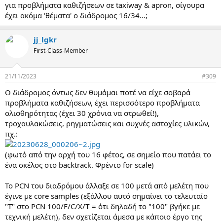
για προβλήματα καθιζήσεων σε taxiway & apron, σίγουρα
έχει ακόμα 'θέματα' ο διάδρομος 16/34...;
jj_lgkr
First-Class-Member
21/11/2023
#309
Ο διάδρομος όντως δεν θυμάμαι ποτέ να είχε σοβαρά
προβλήματα καθιζήσεων, έχει περισσότερο προβλήματα
ολισθηρότητας (έχει 30 χρόνια να στρωθεί!),
τροχαυλακώσεις, ρηγματώσεις και συχνές αστοχίες υλικών,
πχ.:
(φωτό από την αρχή του 16 φέτος, σε σημείο που πατάει το
ένα σκέλος στο backtrack. Φρέντο for scale)
Το PCN του διαδρόμου άλλαξε σε 100 μετά από μελέτη που
έγινε με core samples (εξάλλου αυτό σημαίνει το τελευταίο
"Τ" στο PCN 100/F/C/X/
T
= ότι δηλαδή το "100" βγήκε με
τεχνική μελέτη), δεν σχετίζεται άμεσα με κάποιο έργο της