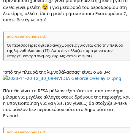
Πριν κάποια χρόνια είχε γίνει μια προ-μελέτη (μελέτη για το
αν θα γίνει μελέτη
) για μεταφορά του αεροδρομίου στη
Λευκίμμη, αλλά η ίδια η μελέτη ήταν κάποια Εκατομμύρια €,
οπότε δεν έγινε ποτέ.
andreasermones said:
Οι περισσοτερες αφιξεις-αναχωρησεις γινονται απο την πλευρα
της λιμνοθαλασσας (17). Αυτο δεν αλλαζει παρα μονο οταν
υπαρχει κοντρα ανεμος (κυριως νοτιοι ανεμοι).
"από την πλευρά της λιμνοθάλασσας" είναι ο
35
34:
Πότε θα γίνει το RESA μάλλον εξαρτάται και από τον Δήμο,
μιλάμε για μεγάλες αλλαγές στους δρόμους της περιοχής, και
η υπογειoποίηση για να γίνει (αν γίνει...) θα στοίχιζε 3-4εκ€,
που μάλλον δεν περισσεύουν ούτε στο Δήμο ούτε στη
Fraport...
andreasermones said: