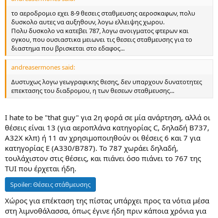
το αεροδρομιο εχει 8-9 θεσεις σταθμευσης αεροσκαφων, πολυ
δυσκολο αυτες να αυξηθουν, λογω ελλειψης χωρου.
Πολυ δυσκολο να κατεβει 787, λογω ανοιγματος φτερων και
ογκου, που ουσιαστικα μειωνει τις θεσεις σταθμευσης για το
διαστημα που βρισκεται στο εδαφος...
andreasermones said:
Δυστυχως λογω γεωγραφικης θεσης, δεν υπαρχουν δυνατοτητες
επεκτασης του διαδρομου, η των θεσεων σταθμευσης...
I hate to be "that guy" για 2η φορά σε μία ανάρτηση, αλλά οι
θέσεις είναι 13 (για αεροπλάνα κατηγορίας C, δηλαδή Β737,
A32X κλπ) ή 11 αν χρησιμοποιηθούν οι θέσεις 6 και 7 για
κατηγορίας Ε (Α330/Β787). Το 787 χωράει δηλαδή,
τουλάχιστον στις θέσεις, και πιάνει όσο πιάνει το 767 της
TUI που έρχεται ήδη.
Spoiler:
Θέσεις στάθμευσης
Χώρος για επέκταση της πίστας υπάρχει προς τα νότια μέσα
στη λιμνοθάλασσα, όπως έγινε ήδη πριν κάποια χρόνια για