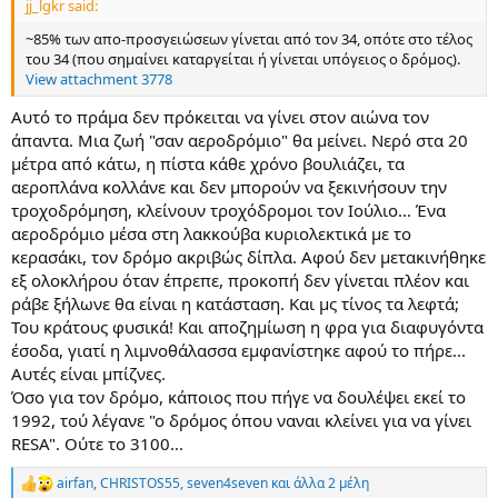
jj_lgkr said:
α
ς
~85% των απο-προσγειώσεων γίνεται από τον 34, οπότε στο τέλος
του 34 (που σημαίνει καταργείται ή γίνεται υπόγειος ο δρόμος).
View attachment 3778
Αυτό το πράμα δεν πρόκειται να γίνει στον αιώνα τον
άπαντα. Μια ζωή "σαν αεροδρόμιο" θα μείνει. Νερό στα 20
μέτρα από κάτω, η πίστα κάθε χρόνο βουλιάζει, τα
αεροπλάνα κολλάνε και δεν μπορούν να ξεκινήσουν την
τροχοδρόμηση, κλείνουν τροχόδρομοι τον Ιούλιο... Ένα
αεροδρόμιο μέσα στη λακκούβα κυριολεκτικά με το
κερασάκι, τον δρόμο ακριβώς δίπλα. Αφού δεν μετακινήθηκε
εξ ολοκλήρου όταν έπρεπε, προκοπή δεν γίνεται πλέον και
ράβε ξήλωνε θα είναι η κατάσταση. Και μς τίνος τα λεφτά;
Του κράτους φυσικά! Και αποζημίωση η φρα για διαφυγόντα
έσοδα, γιατί η λιμνοθάλασσα εμφανίστηκε αφού το πήρε...
Αυτές είναι μπίζνες.
Όσο για τον δρόμο, κάποιος που πήγε να δουλέψει εκεί το
1992, τού λέγανε "ο δρόμος όπου ναναι κλείνει για να γίνει
RESA". Ούτε το 3100...
airfan
,
CHRISTOS55
,
seven4seven
και άλλα 2 μέλη
R