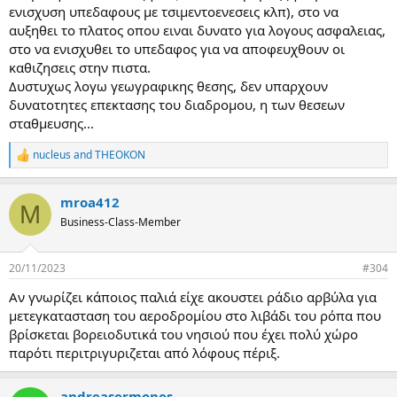
ενισχυση υπεδαφους με τσιμεντοενεσεις κλπ), στο να
αυξηθει το πλατος οπου ειναι δυνατο για λογους ασφαλειας,
στο να ενισχυθει το υπεδαφος για να αποφευχθουν οι
καθιζησεις στην πιστα.
Δυστυχως λογω γεωγραφικης θεσης, δεν υπαρχουν
δυνατοτητες επεκτασης του διαδρομου, η των θεσεων
σταθμευσης...
nucleus
and
THEOKON
R
e
a
mroa412
c
M
t
Business-Class-Member
i
o
n
20/11/2023
#304
s
:
Αν γνωρίζει κάποιος παλιά είχε ακουστει ράδιο αρβύλα για
μετεγκατασταση του αεροδρομίου στο λιβάδι του ρόπα που
βρίσκεται βορειοδυτικά του νησιού που έχει πολύ χώρο
παρότι περιτριγυριζεται από λόφους πέριξ.
andreasermones