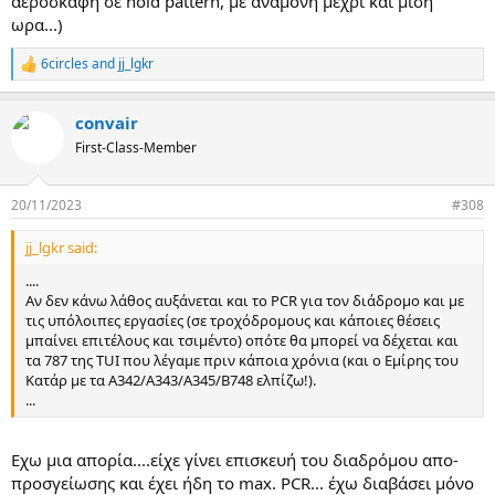
αεροσκαφη σε hold pattern, με αναμονη μεχρι και μιση
ωρα...)
6circles
and
jj_lgkr
R
e
a
convair
c
t
First-Class-Member
i
o
n
20/11/2023
#308
s
:
jj_lgkr said:
....
Αν δεν κάνω λάθος αυξάνεται και το PCR για τον διάδρομο και με
τις υπόλοιπες εργασίες (σε τροχόδρομους και κάποιες θέσεις
μπαίνει επιτέλους και τσιμέντο) οπότε θα μπορεί να δέχεται και
τα 787 της TUI που λέγαμε πριν κάποια χρόνια (και ο Εμίρης του
Κατάρ με τα Α342/Α343/Α345/Β748 ελπίζω!).
...
Εχω μια απορία....είχε γίνει επισκευή του διαδρόμου απο-
προσγείωσης και έχει ήδη το max. PCR... έχω διαβάσει μόνο