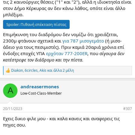
τις 2 καινούργιες θέσεις ("1" και "2"), αλλά η ιδιοκτησία είναι
στον Δήμο Κέρκυρας αν δεν κάνω λάθος, οπότε είναι άλλο
μπλέξιμο.
Spoiler:
Πιθανή επέκταση πίστας
Επιμήκυνση του διαδρόμου δεν νομίζω ότι χρειάζεται,
2300μ φτάνουν σχετικά και
για 787 μισογεμάτο
(ή μισο-
άδειο για τους πεσιμιστές). Πριν καμιά 20αριά χρόνια επί
ένδοξες εποχές ΥΠΑ
ερχόταν 777-200ER
, που σ
ίγουρα δεν
κατέστρεφε τον διάδρομο και την πίστα.
Diakon
,
6circles
,
Akis
και άλλα 2 μέλη
R
e
a
andreasermones
c
A
t
Low-Cost-Class-Member
i
o
n
20/11/2023
#307
s
:
Εχεις δικιο φιλε μου - και καλα κανεις και αναφερεις τις
πηγες σου.