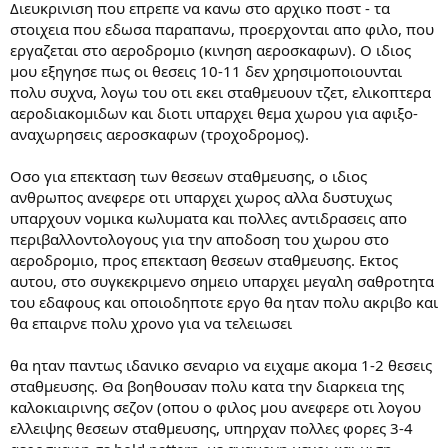
Διευκρινιση που επρεπε να κανω στο αρχικο ποστ - τα
στοιχεια που εδωσα παραπανω, προερχονται απο φιλο, που
εργαζεται στο αεροδρομιο (κινηση αεροσκαφων). Ο ιδιος
μου εξηγησε πως οι θεσεις 10-11 δεν χρησιμοποιουνται
πολυ συχνα, λογω του οτι εκει σταθμευουν τζετ, ελικοπτερα
αεροδιακομιδων και διοτι υπαρχει θεμα χωρου για αφιξο-
αναχωρησεις αεροσκαφων (τροχοδρομος).
Οσο για επεκταση των θεσεων σταθμευσης, ο ιδιος
ανθρωπος ανεφερε οτι υπαρχει χωρος αλλα δυστυχως
υπαρχουν νομικα κωλυματα και πολλες αντιδρασεις απο
περιβαλλοντολογους για την αποδοση του χωρου στο
αεροδρομιο, προς επεκταση θεσεων σταθμευσης. Εκτος
αυτου, στο συγκεκριμενο σημειο υπαρχει μεγαλη σαθροτητα
του εδαφους και οποιοδηποτε εργο θα ηταν πολυ ακριβο και
θα επαιρνε πολυ χρονο για να τελειωσει
θα ηταν παντως ιδανικο σεναριο να ειχαμε ακομα 1-2 θεσεις
σταθμευσης. Θα βοηθουσαν πολυ κατα την διαρκεια της
καλοκιαιρινης σεζον (οπου ο φιλος μου ανεφερε οτι λογου
ελλειψης θεσεων σταθμευσης, υπηρχαν πολλες φορες 3-4