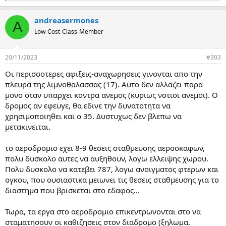
e
a
andreasermones
c
A
t
Low-Cost-Class-Member
i
o
n
20/11/2023
#303
s
:
Οι περισσοτερες αφιξεις-αναχωρησεις γινονται απο την
πλευρα της λιμνοθαλασσας (17). Αυτο δεν αλλαζει παρα
μονο οταν υπαρχει κοντρα ανεμος (κυριως νοτιοι ανεμοι). Ο
δρομος αν εφευγε, θα εδινε την δυνατοτητα να
χρησιμοποιηθει και ο 35. Δυστυχως δεν βλεπω να
μετακινειται.
το αεροδρομιο εχει 8-9 θεσεις σταθμευσης αεροσκαφων,
πολυ δυσκολο αυτες να αυξηθουν, λογω ελλειψης χωρου.
Πολυ δυσκολο να κατεβει 787, λογω ανοιγματος φτερων και
ογκου, που ουσιαστικα μειωνει τις θεσεις σταθμευσης για το
διαστημα που βρισκεται στο εδαφος...
Τωρα, τα εργα στο αεροδρομιο επικεντρωνονται στο να
σταματησουν οι καθιζησεις στον διαδρομο (ξηλωμα,