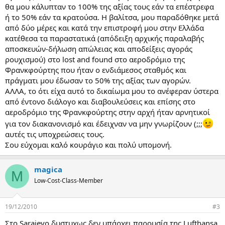
θα μου κάλυπταν το 100% της αξίας τους εάν τα επέστρεφα
ή το 50% εάν τα κρατούσα. Η βαλίτσα, μου παραδόθηκε μετά
από δύο μέρες και κατά την επιστροφή μου στην Ελλάδα
κατέθεσα τα παραστατικά (απόδειξη αρχικής παραλαβής
αποσκευών-δήλωση απώλειας και αποδείξεις αγοράς
ρουχισμού) στο lost and found στο αεροδρόμιο της
Φρανκφούρτης που ήταν ο ενδιάμεσος σταθμός και
πράγματι μου έδωσαν το 50% της αξίας των αγορών.
ΑΛΛΑ, το ότι είχα αυτό το δικαίωμα μου το ανέφεραν ύστερα
από έντονο διάλογο και διαβουλεύσεις και επίσης στο
αεροδρόμιο της Φρανκφούρτης στην αρχή ήταν αρνητικοί
για τον διακανονισμό και έδειχναν να μην γνωρίζουν (;;;
αυτές τις υποχρεώσεις τους.
Σου εύχομαι καλό κουράγιο και πολύ υπομονή.
magica
M
Low-Cost-Class-Member
19/12/2010
#3
Στο Sarajevo δυστυχως δεν υπάρχει παρουσία της Lufthansa