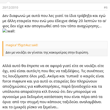
20/12/2010
#6
Δεν διαφωνώ με αυτά που λες γιατί τα ίδια τράβηξα και εγώ
με άλλη εταιρεία που ενώ μου έδειχνε delay 20 λεπτών το α/
φος δεν είχε καν απογειωθεί από τον τόπο αναχώρησης...
magica":f5gct4uz said:
Δεν με νοιάζει αν γίνεται της κακομοίρας στην Ευρώπη.
Αλλά αυτό θα έπρεπε να σε αφορά γιατί είτε σε νοιάζει είτε
όχι, εσύ είσαι αυτός/η που θες να ταξιδέψεις. Τις συνέπειες
τις λουζόμαστε όλοι μαζί..Ακόμα και 'τυπικά' ο καιρός είναι
force majeure και για αυτό οι εταιρείες δεν πληρώνουν
αποζημιώσεις για καθυστερήσεις, παρά ξενοδοχείο και τα
υπόλοιπα απαραίτητα κτλ Εννοώ ότι δεν μπορούμε να
αγνοούμε μια δεδομένη κατάσταση που είναι πέρα από τα
όρια: από την στιγμή που κάποιος ταξιδεύει αναλαμβάνει
και το (μικρό) ρίσκο να ξεμείνει..