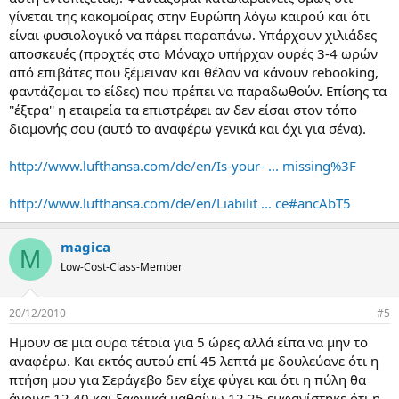
γίνεται της κακομοίρας στην Ευρώπη λόγω καιρού και ότι
είναι φυσιολογικό να πάρει παραπάνω. Υπάρχουν χιλιάδες
αποσκευές (προχτές στο Μόναχο υπήρχαν ουρές 3-4 ωρών
από επιβάτες που ξέμειναν και θέλαν να κάνουν rebooking,
φαντάζομαι το είδες) που πρέπει να παραδωθούν. Επίσης τα
''έξτρα'' η εταιρεία τα επιστρέφει αν δεν είσαι στον τόπο
διαμονής σου (αυτό το αναφέρω γενικά και όχι για σένα).
http://www.lufthansa.com/de/en/Is-your- ... missing%3F
http://www.lufthansa.com/de/en/Liabilit ... ce#ancAbT5
magica
M
Low-Cost-Class-Member
20/12/2010
#5
Ημουν σε μια ουρα τέτοια για 5 ώρες αλλά είπα να μην το
αναφέρω. Και εκτός αυτού επί 45 λεπτά με δουλεύανε ότι η
πτήση μου για Σεράγεβο δεν είχε φύγει και ότι η πύλη θα
άνοιγε 12.40 και ξαφνικά μαθαίνω 12.25 εμφανίστηκε ότι η