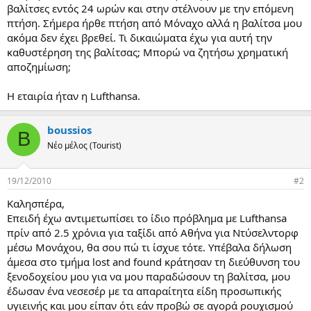
βαλίτσες εντός 24 ωρών και στην στέλνουν με την επόμενη
α
ς
πτήση. Σήμερα ήρθε πτήση από Μόναχο αλλά η βαλίτσα μου
ακόμα δεν έχει βρεθεί. Τι δικαιώματα έχω για αυτή την
καθυστέρηση της βαλίτσας; Μπορώ να ζητήσω χρηματική
αποζημίωση;
Η εταιρία ήταν η Lufthansa.
boussios
B
Νέο μέλος (Tourist)
19/12/2010
#2
Καλησπέρα,
Επειδή έχω αντιμετωπίσει το ίδιο πρόβλημα με Lufthansa
πρίν από 2.5 χρόνια για ταξίδι από Αθήνα για Ντύσελντορφ
μέσω Μονάχου, θα σου πώ τι ίσχυε τότε. Υπέβαλα δήλωση
άμεσα στο τμήμα lost and found κράτησαν τη διεύθυνση του
ξενοδοχείου μου για να μου παραδώσουν τη βαλίτσα, μου
έδωσαν ένα νεσεσέρ με τα απαραίτητα είδη προσωπικής
υγιεινής και μου είπαν ότι εάν προβώ σε αγορά ρουχισμού