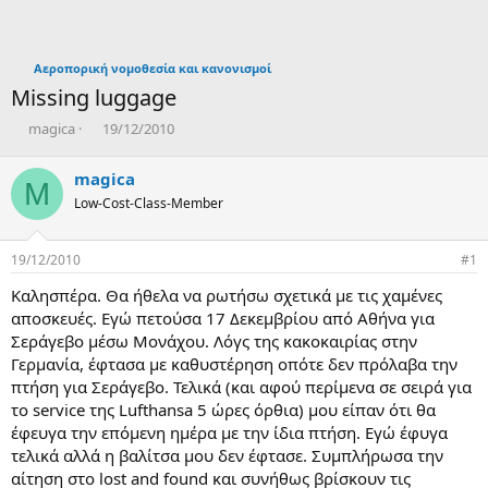
Αεροπορική νομοθεσία και κανονισμοί
Missing luggage
T
Η
magica
19/12/2010
h
μ
r
ε
magica
M
e
ρ
Low-Cost-Class-Member
a
ο
d
μ
s
η
19/12/2010
#1
t
ν
a
ί
Καλησπέρα. Θα ήθελα να ρωτήσω σχετικά με τις χαμένες
r
α
αποσκευές. Εγώ πετούσα 17 Δεκεμβρίου από Αθήνα για
t
δ
Σεράγεβο μέσω Μονάχου. Λόγς της κακοκαιρίας στην
e
η
Γερμανία, έφτασα με καθυστέρηση οπότε δεν πρόλαβα την
r
μ
ι
πτήση για Σεράγεβο. Τελικά (και αφού περίμενα σε σειρά για
ο
το service της Lufthansa 5 ώρες όρθια) μου είπαν ότι θα
υ
έφευγα την επόμενη ημέρα με την ίδια πτήση. Εγώ έφυγα
ρ
τελικά αλλά η βαλίτσα μου δεν έφτασε. Συμπλήρωσα την
γ
αίτηση στο lost and found και συνήθως βρίσκουν τις
ί