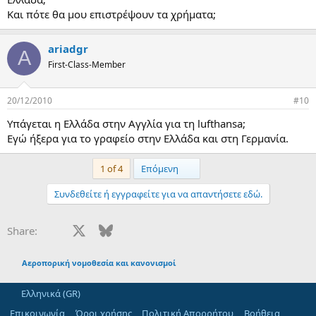
Και πότε θα μου επιστρέψουν τα χρήματα;
ariadgr
A
First-Class-Member
20/12/2010
#10
Υπάγεται η Ελλάδα στην Αγγλία για τη lufthansa;
Εγώ ήξερα για το γραφείο στην Ελλάδα και στη Γερμανία.
Last
1 of 4
Επόμενη
Συνδεθείτε ή εγγραφείτε για να απαντήσετε εδώ.
Facebook
X
Bluesky
LinkedIn
Reddit
Pinterest
Tumblr
WhatsApp
Email
Share:
Αεροπορική νομοθεσία και κανονισμοί
Ελληνικά (GR)
Επικοινωνία
Όροι χρήσης
Πολιτική Απορρήτου
Βοήθεια