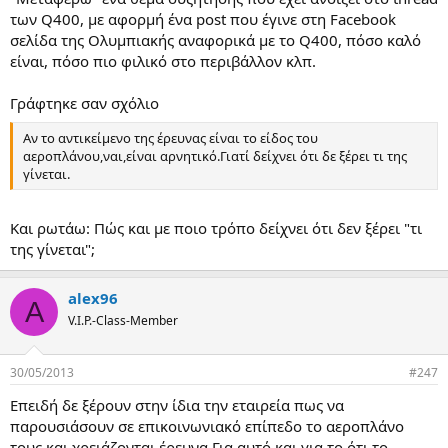
των Q400, με αφορμή ένα post που έγινε στη Facebook
σελίδα της Ολυμπιακής αναφορικά με το Q400, πόσο καλό
είναι, πόσο πιο φιλικό στο περιβάλλον κλπ.
Γράφτηκε σαν σχόλιο
Αν το αντικείμενο της έρευνας είναι το είδος του
αεροπλάνου,ναι,είναι αρνητικό.Γιατί δείχνει ότι δε ξέρει τι της
γίνεται.
Και ρωτάω: Πώς και με ποιο τρόπο δείχνει ότι δεν ξέρει "τι
της γίνεται";
alex96
A
V.I.P.-Class-Member
30/05/2013
#247
Επειδή δε ξέρουν στην ίδια την εταιρεία πως να
παρουσιάσουν σε επικοινωνιακό επίπεδο το αεροπλάνο
τους και χρειάζονται έρευνα.Για αυτό και για το ότι το