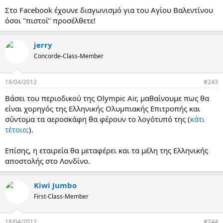
α
Στο Facebook έχουνε διαγωνισμό για του Αγίου Βαλεντίνου
ς
όσοι ''πιστοί'' προσέλθετε!
jerry
Concorde-Class-Member
18/04/2012
#243
Βάσει του περιοδικού της Olympic Air, μαθαίνουμε πως θα
είναι χορηγός της Ελληνικής Ολυμπιακής Επιτροπής και
σύντομα τα αεροσκάφη θα φέρουν το λογότυπό της (
κάτι
τέτοιο;
).
Επίσης, η εταιρεία θα μεταφέρει και τα μέλη της Ελληνικής
αποστολής στο Λονδίνο.
Kiwi Jumbo
First-Class-Member
18/04/2012
#244