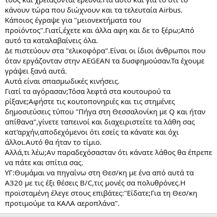
κάνουν τώρα που διώχνουν και τα τελευταία Airbus.
Κάποιος έγραψε για "μειονεκτήματα του
προϊόντος".Γιατί,έχετε και άλλα αφη και δε το ξέρω;Από
αυτό τα καταλαβαίνεις όλα.
Δε πιστεύουν στα "ελικοφόρα".Είναι οι ίδιοι άνθρωποι που
όταν εργάζονταν στην AEGEAN τα δυσφημούσαν.Τα έχουμε
γράψει ξανά αυτά.
Αυτά είναι σπασμωδικές κινήσεις.
Γιατί τα αγόρασαν;Τόσα λεφτά στα κουτουρού τα
ρίξανε;Αφήστε τις κουτοπονηριές και τις στημένες
δημοσιεύσεις τύπου "Πήγα στη Θεσσαλονίκη με Q και ήταν
απίθανα",γίνετε ταπεινοί και διαχειριστείτε τα λάθη σας
κατ'αρχήν,αποδεχόμενοι ότι εσείς τα κάνατε και όχι
άλλοι.Αυτό θα ήταν το τίμιο.
Αλλά,τι λέω;Αν παραδεχόσασταν ότι κάνατε λάθος θα έπρεπε
να πάτε και σπίτια σας.
ΥΓ:Θυμάμαι να πηγαίνω στη Θεσ/κη με ένα από αυτά τα
Α320 με τις έξι θέσεις Β/C,τις μονές σα πολυθρόνες.Η
προϊσταμένη έλεγε στους επιβάτες:"Είδατε;Για τη Θεσ/κη
προτιμούμε τα ΚΑΛΑ αεροπλάνα".