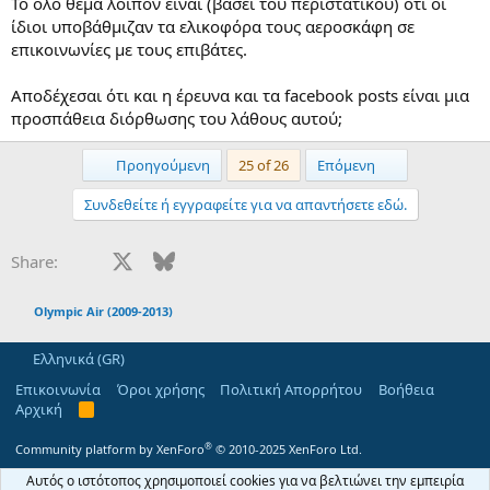
Το όλο θέμα λοιπόν είναι (βάσει του περιστατικού) ότι οι
ίδιοι υποβάθμιζαν τα ελικοφόρα τους αεροσκάφη σε
επικοινωνίες με τους επιβάτες.
Αποδέχεσαι ότι και η έρευνα και τα facebook posts είναι μια
προσπάθεια διόρθωσης του λάθους αυτού;
First
Last
Προηγούμενη
25 of 26
Επόμενη
Συνδεθείτε ή εγγραφείτε για να απαντήσετε εδώ.
Facebook
X
Bluesky
LinkedIn
Reddit
Pinterest
Tumblr
WhatsApp
Email
Share:
Olympic Air (2009-2013)
Ελληνικά (GR)
Επικοινωνία
Όροι χρήσης
Πολιτική Απορρήτου
Βοήθεια
Αρχική
R
S
S
®
Community platform by XenForo
© 2010-2025 XenForo Ltd.
Αυτός ο ιστότοπος χρησιμοποιεί cookies για να βελτιώνει την εμπειρία