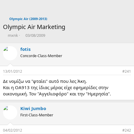
Olympic Air (2009-2013)
Olympic Air Marketing
T
Η
mxnk
03/08/2009
h
μ
r
ε
fotis
e
ρ
Concorde-Class-Member
a
ο
d
μ
s
η
13/01/2012
#241
t
ν
a
ί
Δε νομίζω να "φταίει" αυτό που λες Άκη.
r
α
Και η ΟΑ913 της ίδιας μέρας είχε εφημερίδες στην
t
δ
οικονομική. Τον "Αγγελιοφόρο" και την "Ημερησία".
e
η
r
μ
ι
Kiwi Jumbo
ο
First-Class-Member
υ
ρ
γ
04/02/2012
#242
ί