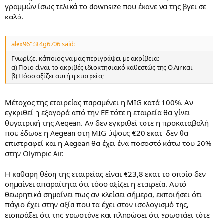
γραμμών ίσως τελικά το downsize που έκανε να της βγει σε
καλό.
alex96":3t4g6706 said:
Γνωρίζει κάποιος να μας περιγράψει με ακρίβεια:
α) Ποιο είναι το ακριβές ιδιοκτησιακό καθεστώς της O.Air και
β) Πόσο αξίζει αυτή η εταιρεία;
Μέτοχος της εταιρείας παραμένει η MIG κατά 100%. Αν
εγκριθεί η εξαγορά από την ΕΕ τότε η εταιρεία θα γίνει
θυγατρική της Aegean. Αν δεν εγκριθεί τότε η προκαταβολή
που έδωσε η Aegean στη MIG ύψους €20 εκατ. δεν θα
επιστραφεί και η Aegean θα έχει ένα ποσοστό κάτω του 20%
στην Olympic Air.
Η καθαρή θέση της εταιρείας είναι €23,8 εκατ το οποίο δεν
σημαίνει απαραίτητα ότι τόσο αξίζει η εταιρεία. Αυτό
θεωρητικά σημαίνει πως αν κλείσει σήμερα, εκποιήσει ότι
πάγιο έχει στην αξία που τα έχει στον ισολογισμό της,
εισπράξει ότι της χρωστάνε και πληρώσει ότι χρωστάει τότε