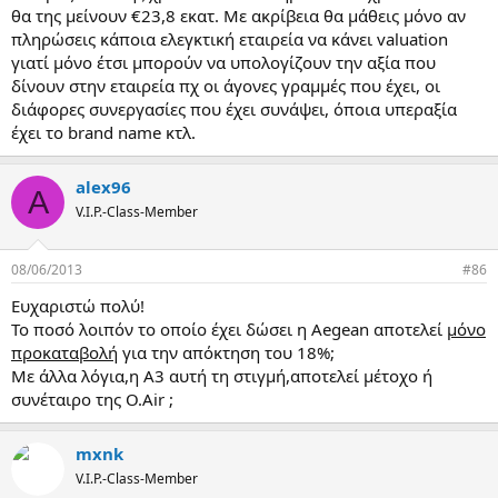
θα της μείνουν €23,8 εκατ. Με ακρίβεια θα μάθεις μόνο αν
πληρώσεις κάποια ελεγκτική εταιρεία να κάνει valuation
γιατί μόνο έτσι μπορούν να υπολογίζουν την αξία που
δίνουν στην εταιρεία πχ οι άγονες γραμμές που έχει, οι
διάφορες συνεργασίες που έχει συνάψει, όποια υπεραξία
έχει το brand name κτλ.
alex96
A
V.I.P.-Class-Member
08/06/2013
#86
Ευχαριστώ πολύ!
Το ποσό λοιπόν το οποίο έχει δώσει η Aegean αποτελεί
μόνο
προκαταβολή
για την απόκτηση του 18%;
Με άλλα λόγια,η Α3 αυτή τη στιγμή,αποτελεί μέτοχο ή
συνέταιρο της Ο.Air ;
mxnk
V.I.P.-Class-Member