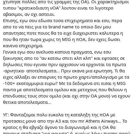
χτυπησε πολλες απο τις γραμμες της ΟΑ). Οι χαρακτηρισμοι
ρ
τυπου "κρατικοδιαιτη νΟΑ" λοιπον ειναι το λιγοτερο
γ
αβασιμοι, αν οχι αστειοι.
ί
Επισης, εγω σου εδωσα τοσα επιχειρηματα και εσυ, περα
α
ς
απο το να πεις για το brand name το οποιο δεν μου
απαντησες ποτε ποιος θα το ειχε διαχειριστει καλυτερα η
που θα ηταν τωρα χωρις τη MIG η πΟΑ, δεν εχεις δωσει
κανενα επιχειρημα.
Γενικα εγω σου ανελυσα καποια πραγματα, ενω εσυ
ξεκινησες απο το "αν κατσω σπιτι κλπ κλπ" και εφτασες σε
δηλωσεις που εγιναν πριν αρχισουν να ερχονται τα πρωτα
-αρνητικα- αποτελεσματα... Πριν εκανα μια ερωτηση. Τι θα
ειχες αλλαξει αν επαιρνες το πρωτο χαρτι/απολογισμο με τα
-100+ εκατομμυρια ευρω? Με τα δεδομενα οτι εισαι η MIG
παντα με αποτελεσματα ομιλου και μετοχους που θελουν η
επενδυσεις τους στον ομιλο (και οχι στην ΟΑ μονο) να εχουν
θετικα αποτελεσματα...
ΥΓ: Φανταζομαι πολυ ευκολα τη καταληξη της πΟΑ με
προτασεις μονο απο την Α3 και τον mr Athens Airways... Το
κρατος η θα εβγαζε άγονο το διαγωνισμό και η ΟΑ θα
πηγαινε σταδιακα "για φουντο" ή, κυρίως λόγω πιεσης αφού