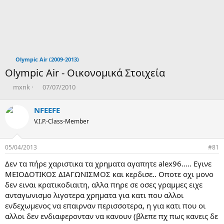
Olympic Air (2009-2013)
Olympic Air - Οικονομικά Στοιχεία
T
Η
mxnk
07/07/2010
h
μ
r
ε
NFEEFE
e
ρ
V.I.P.-Class-Member
a
ο
d
μ
s
η
05/04/2013
#81
t
ν
a
ί
Δεν τα πήρε χαριστικα τα χρηματα αγαπητε alex96..... Εγινε
r
α
ΜΕΙΟΔΟΤΙΚΟΣ ΔΙΑΓΩΝΙΣΜΟΣ και κερδισε.. Οποτε οχι μονο
t
δ
δεν ειναι κρατικοδιαιτη, αλλα πηρε σε οσες γραμμες ειχε
e
η
ανταγωνισμο λιγοτερα χρηματα για κατι που αλλοι
r
μ
ι
ενδεχωμενος να επαιρναν περισσοτερα, η για κατι που οι
ο
αλλοι δεν ενδιαφερονταν να κανουν (βλεπε πχ πως κανεις δε
υ