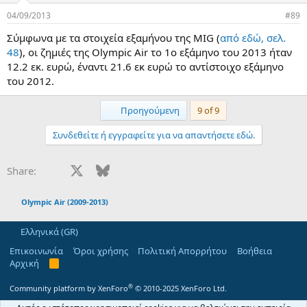
04/09/2013
#89
Σύμφωνα με τα στοιχεία εξαμήνου της MIG (
από εδώ, σελ.
48
), οι ζημιές της Olympic Air το 1ο εξάμηνο του 2013 ήταν
12.2 εκ. ευρώ, έναντι 21.6 εκ ευρώ το αντίστοιχο εξάμηνο
του 2012.
First
Προηγούμενη
9 of 9
Συνδεθείτε ή εγγραφείτε για να απαντήσετε εδώ.
Facebook
X
Bluesky
LinkedIn
Reddit
Pinterest
Tumblr
WhatsApp
Email
Share:
Olympic Air (2009-2013)
Ελληνικά (GR)
Επικοινωνία
Όροι χρήσης
Πολιτική Απορρήτου
Βοήθεια
Αρχική
R
S
S
®
Community platform by XenForo
© 2010-2025 XenForo Ltd.