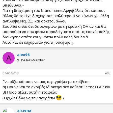
υπεύθυνοι.-
Για τη διαχείριση του brand name:Αμφιβάλεις ότι κάποιος
άλλος θα το είχε διαχειριστεί καλύτερα.Τι να κάνω;Έχω άλλη
αντίληψη.Νομίζω και αρκετοί άλλοι.
Σου λέω απλά ότι δε συγκρίνω με τη κρατική ΟΑ αν και θα
μπορούσα να σου φέρω παραδείγματα από τις εποχές καλής
διοίκησης οπότε και γινόταν πολύ καλή δουλειά.
Αυτά και σε ευχαριστώ για τη συζήτηση.
alex96
A
V.I.P.-Class-Member
07/06/2013
#83
Γνωρίζει κάποιος να μας περιγράψει με ακρίβεια:
α) Ποιο είναι το ακριβές ιδιοκτησιακό καθεστώς της O.Air και
β) Πόσο αξίζει αυτή η εταιρεία;
(Όχι,δε θέλω να την αγοράσω
)
airzena