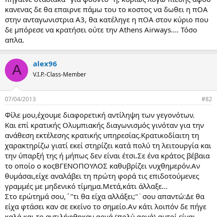
κανενας δε θα επαιρνε πάμω του το κοστος να δωθει η πΟΑ
στην ανταγωνιστρια Α3, θα κατέληγε η πΟΑ στον κύριο που
δε μπόρεσε να κρατήσει ούτε την Athens Airways.... Τόσο
απλα.
alex96
A
V.I.P.-Class-Member
07/04/2013
#82
Φίλε μου,έχουμε διαφορετική αντίληψη των γεγονότων.
Και επί κρατικής Ολυμπιακής διαγωνισμός γινόταν για την
ανάθεση εκτέλεσης κρατικής υπηρεσίας.Κρατικοδίαιτη τη
χαρακτηρίζω γιατί εκεί στηρίζει κατά πολύ τη λειτουργία και
την ύπαρξή της ή μήπως δεν είναι έτσι.Σε ένα κράτος βέβαια
το οποίο ο κοςΒΓΕΝΟΠΟΥΛΟΣ καθυβρίζει νυχθημερόν.Αν
θυμάσαι,είχε αναλάβει τη πρώτη φορά τις επιδοτούμενες
γραμμές με μηδενικό τίμημα.Μετά,κάτι άλλαξε...
Στο ερώτημά σου,΄"τι θα είχα αλλάξει;"¨σου απαντώ:Δε θα
είχα φτάσει καν σε εκείνο το σημείο.Αν κάτι λοιπόν δε πήγε
καλά και το αντιλήφθηκαν αργά (πολύ αργά),αυτοί είναι