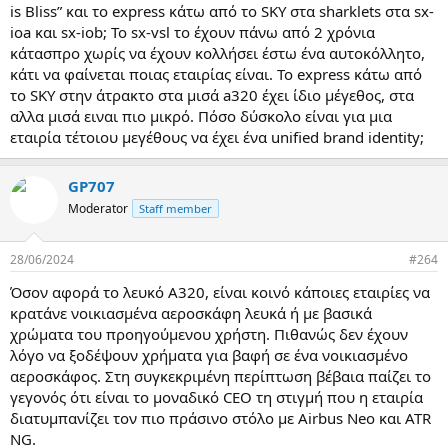
is Bliss” και το express κάτω από το SKY στα sharklets στα sx-
ioa και sx-iob; Το sx-vsl το έχουν πάνω από 2 χρόνια
κάτασπρο χωρίς να έχουν κολλήσει έστω ένα αυτοκόλλητο,
κάτι να φαίνεται ποιας εταιρίας είναι. Το express κάτω από
το SKY στην άτρακτο στα μισά a320 έχει ίδιο μέγεθος, στα
αλλα μισά ειναι πιο μικρό. Πόσο δύσκολο είναι για μια
εταιρία τέτοιου μεγέθους να έχει ένα unified brand identity;
GP707
Moderator
Staff member
28/06/2024
#264
Όσον αφορά το λευκό Α320, είναι κοινό κάποιες εταιρίες να
κρατάνε νοικιασμένα αεροσκάφη λευκά ή με βασικά
χρώματα του προηγούμενου χρήστη. Πιθανώς δεν έχουν
λόγο να ξοδέψουν χρήματα για βαφή σε ένα νοικιασμένο
αεροσκάφος. Στη συγκεκριμένη περίπτωση βέβαια παίζει το
γεγονός ότι είναι το μοναδικό CEO τη στιγμή που η εταιρία
διατυμπανίζει τον πιο πράσινο στόλο με Airbus Neo και ATR
NG.