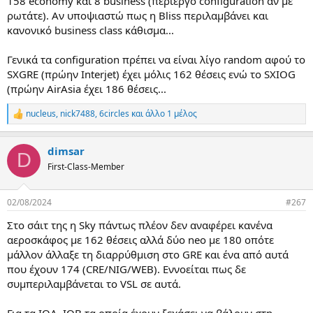
158 economy και 8 business (περίεργο configuration αν με
ρωτάτε). Αν υποψιαστώ πως η Bliss περιλαμβάνει και
κανονικό business class κάθισμα...
Γενικά τα configuration πρέπει να είναι λίγο random αφού το
SXGRE (πρώην Interjet) έχει μόλις 162 θέσεις ενώ το SXIOG
(πρώην AirAsia έχει 186 θέσεις...
nucleus
,
nick7488
,
6circles
και άλλο 1 μέλος
R
e
a
dimsar
c
D
t
First-Class-Member
i
o
n
02/08/2024
#267
s
:
Στο σάιτ της η Sky πάντως πλέον δεν αναφέρει κανένα
αεροσκάφος με 162 θέσεις αλλά δύο neo με 180 οπότε
μάλλον άλλαξε τη διαρρύθμιση στο GRE και ένα από αυτά
που έχουν 174 (CRE/NIG/WEB). Εννοείται πως δε
συμπεριλαμβάνεται το VSL σε αυτά.