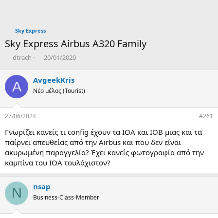
Sky Express
Sky Express Airbus A320 Family
T
Η
dtrach
20/01/2020
h
μ
r
ε
AvgeekKris
A
e
ρ
Νέο μέλος (Tourist)
a
ο
d
μ
s
η
27/06/2024
#261
t
ν
a
ί
Γνωρίζει κανείς τι config έχουν τα ΙΟΑ και ΙΟΒ μιας και τα
r
α
παίρνει απευθείας από την Airbus και που δεν είναι
t
δ
ακυρωμένη παραγγελία? Έχει κανείς φωτογραφία από την
e
η
καμπίνα του ΙΟΑ τουλάχιστον?
r
μ
ι
ο
nsap
υ
N
ρ
Business-Class-Member
γ
ί