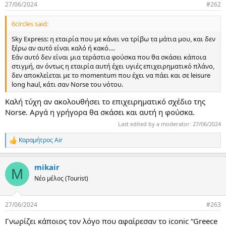
27/06/2024
#262
α
ς
6circles said:
Sky Express: η εταιρία που με κάνει να τρίβω τα μάτια μου, και δεν
ξέρω αν αυτό είναι καλό ή κακό….
Εάν αυτό δεν είναι μια τεράστια φούσκα που θα σκάσει κάποια
στιγμή, αν όντως η εταιρία αυτή έχει υγιές επιχειρηματικό πλάνο,
δεν αποκλείεται με το momentum που έχει να πάει και σε leisure
long haul, κάτι σαν Norse του νότου.
Καλή τύχη αν ακολουθήσει το επιχειρηματικό σχέδιο της
Norse. Αργά η γρήγορα θα σκάσει και αυτή η φούσκα.
Last edited by a moderator:
27/06/2024
Καραμήτρος Air
R
e
a
mikair
c
M
t
Νέο μέλος (Tourist)
i
o
n
27/06/2024
#263
s
:
Γνωρίζει κάποιος τον λόγο που αφαίρεσαν το iconic “Greece