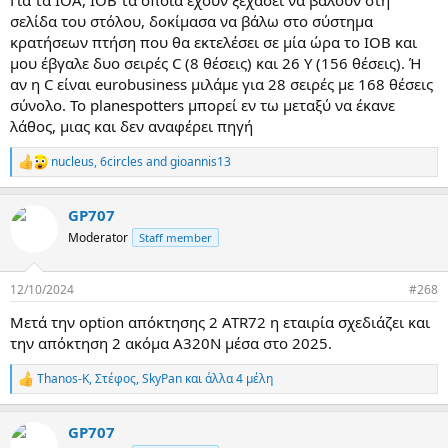
Για τα IOA, IOB τα οποία έχουν ξεχάσει να βάλουν στη
σελίδα του στόλου, δοκίμασα να βάλω στο σύστημα
κρατήσεων πτήση που θα εκτελέσει σε μία ώρα το IOB και
μου έβγαλε δυο σειρές C (8 θέσεις) και 26 Y (156 θέσεις). Ή
αν η C είναι eurobusiness μιλάμε για 28 σειρές με 168 θέσεις
σύνολο. Το planespotters μπορεί εν τω μεταξύ να έκανε
λάθος, μιας και δεν αναφέρει πηγή
nucleus
,
6circles
and
gioannis13
R
e
a
GP707
c
t
Moderator
Staff member
i
o
n
12/10/2024
#268
s
:
Μετά την option απόκτησης 2 ATR72 η εταιρία σχεδιάζει και
την απόκτηση 2 ακόμα Α320Ν μέσα στο 2025.
Thanos-K
,
Στέφος
,
SkyPan
και άλλα 4 μέλη
R
e
a
GP707
c