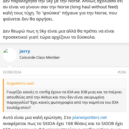
Δεν παραλήρησα την Sky με την Norse. Απλώς σχολίασα ότι
αν είναι να γίνουν σαν την Norse (long haul without feed)
καλή τους τύχη. Το "φούσκα" πήγαινε για την Norse, που
φαίνεται δεν θα αργήσει.
Δεν θεωρώ πως η Sky είναι μια αλλά θα πρέπει να είναι
προσεκτικοί γιατί τώρα αρχίζουν τα δύσκολα.
jerry
Concorde-Class-Member
02/08/2024
#266
AvgeekKris said:
Γνωρίζει κανείς τι config έχουν τα ΙΟΑ και ΙΟΒ μιας και τα παίρνει
απευθείας από την Airbus και που δεν είναι ακυρωμένη
παραγγελία? Έχει κανείς φωτογραφία από την καμπίνα του ΙΟΑ
τουλάχιστον?
Αυτό είναι μια καλή ερώτηση. Στο
planespotters.net
αναφέρεται πως το SXIOA έχει 168 θέσεις και το SXIOB έχει