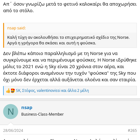
Απ΄ όσον γνωρίζω μετά το φετινό καλοκαίρι θα αποχωρήσει
από το στόλο.
nsap said:
Καλή τύχη αν ακολουθήσει το επιχειρηματικό σχέδιο της Norse.
Αργά η γρήγορα θα σκάσει και αυτή η φούσκα.
Δεν βλέπω κάποιο παραλληλισμό με τη Norse για να
συγκρίνουμε και να περιμένουμε φούσκες. Η Norse ιδρύθηκε
μόλις το 2021 ενώ η Sky είναι 20 χρόνια στον αέρα, και
έκτοτε διάφοροι αναμένουν την τυχόν "φούσκα" της Sky που
όχι μόνο δεν έρχεται αλλά αυξάνεται ολοένα και σαν εταιρία.
SK
,
Στέφος
,
valentinovissi
και άλλα 2 μέλη
R
e
a
nsap
c
N
t
Business-Class-Member
i
o
n
28/06/2024
#265
s
: