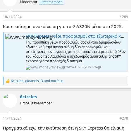
t
Moderator
Staff member
i
o
n
10/11/2024
#269
s
:
Και η επίσημη ανακοίνωση για τα 2 Α320Ν μέσα στο 2025.
SKY Express: Νέοι προορισμοί στο εξωτερικό και νέα αεροσκάφη | Moneyreview.gr
Την προσθήκη νέων προορισμών στο δίκτυο δρομολογίων
εξωτερικού, την αγορά ακόμη δύο αεροσκαφών και
στρατηγικές συνεργασίες με αεροπορικές εταιρείες από όλον
τον κόσμο περιλαμβάνει ο σχεδιασμός ανάπτυξης της SKY
express για το προσεχές διάστημα.
www.moneyreview.gr
6circles
,
gioannis13
and
nucleus
R
e
a
6circles
c
t
First-Class-Member
i
o
n
11/11/2024
#270
s
:
Πραγματικά έχω την εντύπωση ότι η SKY Express θα είναι η