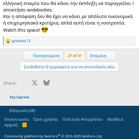
ελληνική εταιρία που θα κάνει την έκπληξη να παραγγείλει /
αποκτήσει widebodies.
Και η απόφαση δεν θα έχει να κάνει με απόλυτα οικονομικά
ή επιχειρησιακά κριτήρια, απλά αυτή είναι η νοοτροπία.
Watch this space!
gioannis13
R
e
a
First
Last
Προηγούμενη
27 of 31
Επόμενη
c
t
Συνδεθείτε ή εγγραφείτε για να απαντήσετε εδώ.
i
o
n
Facebook
X
Bluesky
LinkedIn
Reddit
Pinterest
Tumblr
WhatsApp
Email
Share:
s
:
Sky Express
Ελληνικά (GR)
Επικοινωνία
Όροι χρήσης
Πολιτική Απορρήτου
Βοήθεια
Αρχική
R
S
S
®
Community platform by XenForo
© 2010-2025 XenForo Ltd.