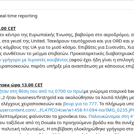
eal-time reporting
.00 CET
ο κέντρο της Ευρωπαϊκής Ένωσης, βαβούρα στο αεροδρόμιο, σ
τα γκισέ της United. Τσεκάρουν ταυτόχρονα και για ORD και γ
ς κόμβους της UA για το μισό κόσμο. Επιβάτες για Σινσινάτι, 
ίες συνθέτουν το μείγμα επιβατών. Προκαταρκτικός διαβατηριακ
ν γρήγορο με λιγοστές κουβέντες
(αφού έχει ήδη γίνει η επιλογή
ειραποσκευών, παρότι υπήρξε μία αναστάτωση με κάποιους επι
sea ώρα 13.00 CET
ήταν στη θέση του από τις 0700 το πρωί
με γνώριμα εταιρικά ba
1,2 ήταν business/first/gold και ακολούθησαν τα λοιπά πλήθη με
 ελέγχους χειραποσκευών και
βουρ για το 777
. Το πλήρωμα υπο
leusercontent.com/...FL47fCO4cw/w1458-h1094-no/IMG_0235.J
 λεπτομέρειες φαίνονταν τα χρονάκια του.
Παλουκώνομαι στη 4
ου ταξίδευε από τη Douala το προηγούμενο βράδυ και θα συνέχι
ν πολιτική τελευταίως. Η επιβίβαση ολοκληρώθηκε γρήγορα στο 