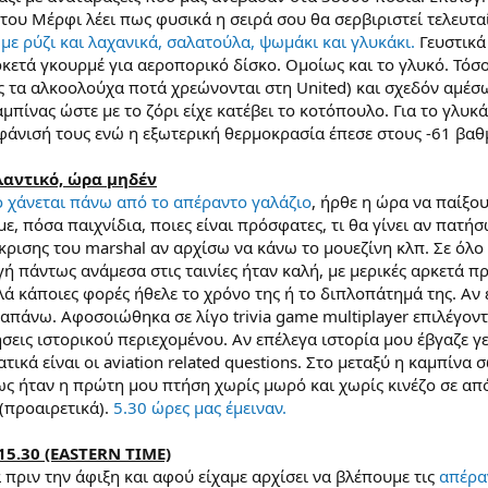
 του Μέρφι λέει πως φυσικά η σειρά σου θα σερβιριστεί τελευταία
ε ρύζι και λαχανικά, σαλατούλα, ψωμάκι και γλυκάκι.
Γευστικά
αρκετά γκουρμέ για αεροπορικό δίσκο. Ομοίως και το γλυκό. Τόσ
ς τα αλκοολούχα ποτά χρεώνονται στη United) και σχεδόν αμέσω
αμπίνας ώστε με το ζόρι είχε κατέβει το κοτόπουλο. Για το γλυκά
φάνισή τους ενώ η εξωτερική θερμοκρασία έπεσε στους -61 βαθ
λαντικό, ώρα μηδέν
 χάνεται πάνω από το απέραντο γαλάζιο
, ήρθε η ώρα να παίξου
με, πόσα παιχνίδια, ποιες είναι πρόσφατες, τι θα γίνει αν πατή
κρισης του marshal αν αρχίσω να κάνω το μουεζίνη κλπ. Σε όλο 
ή πάντως ανάμεσα στις ταινίες ήταν καλή, με μερικές αρκετά πρ
ά κάποιες φορές ήθελε το χρόνο της ή το διπλοπάτημά της. Αν ε
απάνω. Αφοσοιώθηκα σε λίγο trivia game multiplayer επιλέγοντ
σεις ιστορικού περιεχομένου. Αν επέλεγα ιστορία μου έβγαζε γ
ικά είναι οι aviation related questions. Στο μεταξύ η καμπίνα
ως ήταν η πρώτη μου πτήση χωρίς μωρό και χωρίς κινέζο σε απ
(προαιρετικά).
5.30 ώρες μας έμειναν.
5.30 (EASTERN TIME)
 πριν την άφιξη και αφού είχαμε αρχίσει να βλέπουμε τις
απέρα