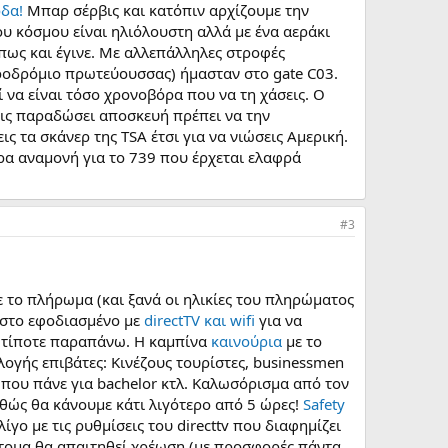
ρδα!
Μπαρ σέρβις και κατόπιν αρχίζουμε την
υ κόσμου είναι ηλιόλουστη αλλά με ένα αεράκι
πως και έγινε. Με αλλεπάλληλες στροφές
εροδρόμιο πρωτεύουσσας) ήμασταν στο gate C03.
ί να είναι τόσο χρονοβόρα που να τη χάσεις. Ο
εις παραδώσει αποσκευή πρέπει να την
ς τα σκάνερ της TSA έτσι για να νιώσεις Αμερική.
ώρα αναμονή για το 739 που έρχεται ελαφρά
#3
με το πλήρωμα (και ξανά οι ηλικίες του πληρώματος
α στο εφοδιασμένο με
directTV και wifi
για να
ι τίποτε παραπάνω. Η καμπίνα
καινούρια
με το
λογής επιβάτες: Κινέζους τουρίστες, businessmen
 που πάνε για bachelor κτλ. Καλωσόρισμα από τον
αθώς θα κάνουμε κάτι λιγότερο από 5 ώρες!
Safety
ίγο με τις ρυθμίσεις του directtv που διαφημίζει
ομα θα απαιτηθεί χρέωση (με προσφορές πάντα