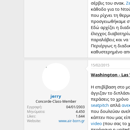
σέρβις του σνακ.
Ζ
κάθοδο για το Ντο
που ρίχνει τη θερ
προσγειωθήκαμε στ
Εδώ αρχίζει η διαδ
έλεγχος διαβατηρί
παραλάβεις και να 
Περιέργως η διαδικ
καθυστερημένο από
15/02/2015
Washington - Las 
Η επιβίβαση στο μα
άγγιζαν το διπλάσι
jerry
περάσεις το χρόνο
Concorde-Class-Member
seatpitch
απλά
ανε
Εγγραφή
04/01/2003
που δουλεύαν ανελ
Μηνύματα
4.450
Likes
1.644
κάπτεν που μας εί
Website
www.air-born.gr
video
(που σας το χ
περήφανα η united.