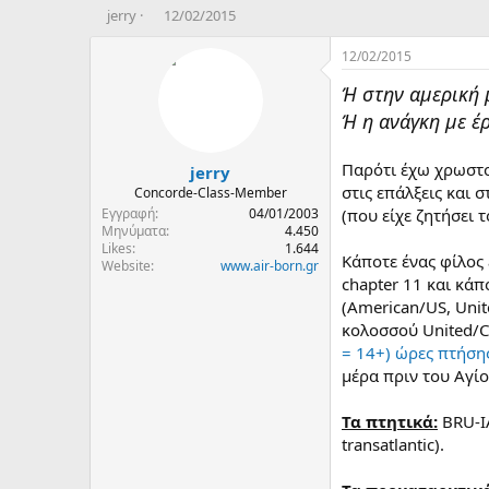
T
Η
jerry
12/02/2015
h
μ
r
ε
12/02/2015
e
ρ
Ή στην αμερική 
a
ο
d
μ
Ή η ανάγκη με έρ
s
η
t
ν
Παρότι έχω χρωστο
jerry
a
ί
r
α
στις επάλξεις και σ
Concorde-Class-Member
t
δ
Εγγραφή
04/01/2003
(που είχε ζητήσει τ
e
η
Μηνύματα
4.450
Likes
1.644
r
μ
Κάποτε ένας φίλος 
Website
www.air-born.gr
ι
chapter 11 και κάπ
ο
(American/US, Unit
υ
ρ
κολοσσού United/Co
γ
= 14+) ώρες πτήση
ί
μέρα πριν του Αγίο
α
ς
Τα πτητικά:
BRU-IA
transatlantic).