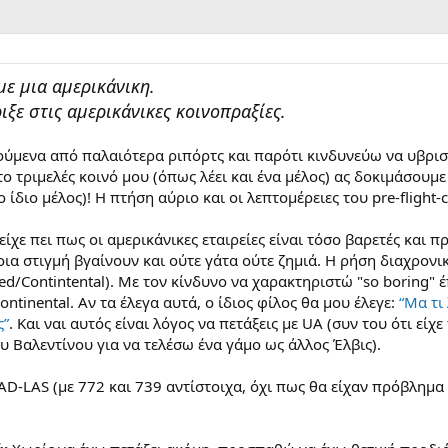
με μια αμερικάνικη.
ιξε στις αμερικάνικες κοινοπραξίες.
ύμενα από παλαιότερα ριπόρτς και παρότι κινδυνεύω να υβρι
το τριμελές κοινό μου (όπως λέει και ένα μέλος) ας δοκιμάσουμε 
ο ίδιο μέλος)! Η πτήση αύριο και οι λεπτομέρειες του pre-flight
είχε πει πως οι αμερικάνικες εταιρείες είναι τόσο βαρετές και
οια στιγμή βγαίνουν και ούτε γάτα ούτε ζημιά. Η ρήση διαχρον
ed/Contintental). Με τον κίνδυνο να χαρακτηριστώ "so boring"
ntinental. Αν τα έλεγα αυτά, ο ίδιος φίλος θα μου έλεγε:
“Μα τι
ς”
. Και ναι αυτός είναι λόγος να πετάξεις με UA (συν του ότι είχ
υ Βαλεντίνου για να τελέσω ένα γάμο ως άλλος Έλβις).
D-LAS (με 772 και 739 αντίστοιχα, όχι πως θα είχαν πρόβλημα 