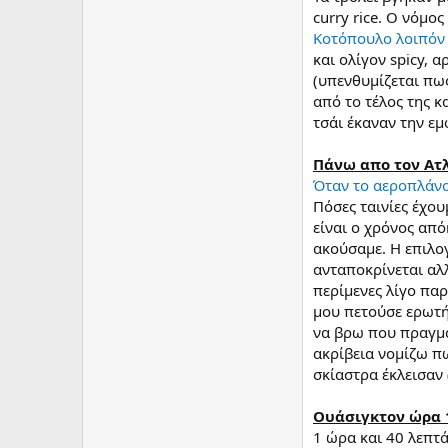
curry rice. Ο νόμος
Κοτόπουλο λοιπόν μ
και ολίγον spicy, 
(υπενθυμίζεται πω
από το τέλος της κ
τσάι έκαναν την εμ
Πάνω απο τον Ατ
Όταν το αεροπλάνο
Πόσες ταινίες έχου
είναι ο χρόνος από
ακούσαμε. Η επιλογ
ανταποκρίνεται αλλ
περίμενες λίγο παρ
μου πετούσε ερωτή
να βρω που πραγματ
ακρίβεια νομίζω π
σκίαστρα έκλεισαν 
Ουάσιγκτον ώρα 1
1 ώρα και 40 λεπτά