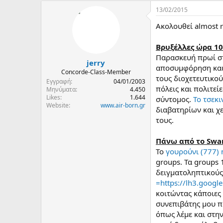
13/02/2015
Ακολουθεί almost r
Βρυξέλλες ώρα 10
Παρασκευή πρωί στ
jerry
αποσυμφόρηση και σ
Concorde-Class-Member
τους διοχετευτικού
Εγγραφή
04/01/2003
πόλεις και πολιτε
Μηνύματα
4.450
Likes
1.644
σύντομος.
Το τσεκι
Website
www.air-born.gr
διαβατηρίων και χ
τους.
Πάνω από το Swan
Το
γουρούνι (777) 
groups. Τα groups 
δειγματοληπτικούς
=https://lh3.goog
κοιτώντας κάποιες
συνεπιβάτης μου π
όπως λέμε και στη