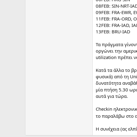
08FEB: SIN-NRT-IA
09FEB: FRA-EWR, 
11FEB: FRA-ORD, 
12FEB: FRA-IAD, I
13FEB: BRU-IAD
Τα πράγματα γίνον
οργώνει την αμερικ
utilization πρέπει 
Κατά τα άλλα το βρ
φυσικά) από τη Uni
δυνατότητα αναβάθμ
μία πτήση 5.30 ω
αυτά για τώρα.
Checkin ηλεκτρονικ
το παραλάβω στο α
Η συνέχεια (ας ελπ