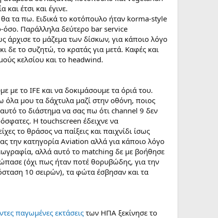
 και έτσι και έγινε.
 θα τα πω. Ειδικά το κοτόπουλο ήταν korma-style
ο-όσο. Παράλληλα δεύτερο bar service
ς άρχισε το μάζεμα των δίσκων, για κάποιο λόγο
κι δε το συζητώ, το κρατάς για μετά. Καφές και
μούς κελσίου και το headwind.
με με το IFE και να δοκιμάσουμε τα όριά του.
σω όλα μου τα δάχτυλα μαζί στην οθόνη, ποιος
αυτό το διάστημα να σας πω ότι channel 9 δεν
όσφατες. Η touchscreen έδειχνε να
ίχες το θράσος να παίξεις και παιχνίδι ίσως
ας την κατηγορία Aviation αλλά για κάποιο λόγο
εωγραφία, αλλά αυτό το matching δε με βοήθησε
 σώπασε (όχι πως ήταν ποτέ θορυβώδης, για την
όσταση 10 σειρών), τα φώτα έσβησαν και τα
ντες παγωμένες εκτάσεις
των ΗΠΑ ξεκίνησε το