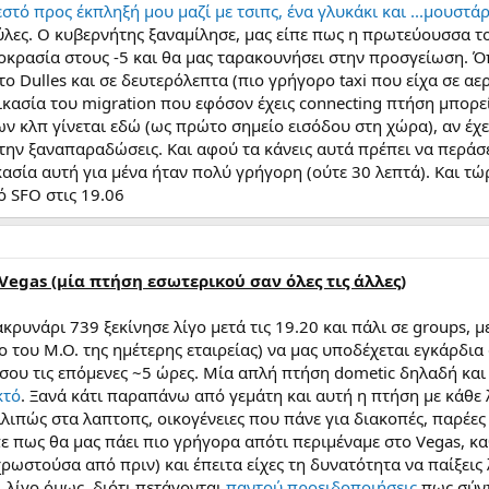
εστό προς έκπληξή μου μαζί με τσιπς, ένα γλυκάκι και ...μουστά
ύλες. Ο κυβερνήτης ξαναμίλησε, μας είπε πως η πρωτεύουσσα το
μοκρασία στους -5 και θα μας ταρακουνήσει στην προσγείωση. Ό
ο Dulles και σε δευτερόλεπτα (πιο γρήγορο taxi που είχα σε α
ικασία του migration που εφόσον έχεις connecting πτήση μπορε
ων κλπ γίνεται εδώ (ως πρώτο σημείο εισόδου στη χώρα), αν έχ
την ξαναπαραδώσεις. Και αφού τα κάνεις αυτά πρέπει να περάσει
ασία αυτή για μένα ήταν πολύ γρήγορη (ούτε 30 λεπτά). Και τ
 SFO στις 19.06
Vegas (μία πτήση εσωτερικού σαν όλες τις άλλες)
κρυνάρι 739 ξεκίνησε λίγο μετά τις 19.20 και πάλι σε groups, 
ο του Μ.Ο. της ημέτερης εταιρείας) να μας υποδέχεται εγκάρδι
 σου τις επόμενες ~5 ώρες. Μία απλή πτήση dometic δηλαδή κα
κτό
. Ξανά κάτι παραπάνω από γεμάτη και αυτή η πτήση με κάθε 
λιπώς στα λαπτοπς, οικογένειες που πάνε για διακοπές, παρέες
πε πως θα μας πάει πιο γρήγορα απότι περιμέναμε στο Vegas, κ
ρωστούσα από πριν) και έπειτα είχες τη δυνατότητα να παίξεις λ
 λίγο όμως, διότι πετάγονται
παντού προειδοποιήσεις
πως σύντ