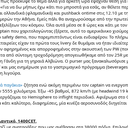
 πως προέκυψε το θέμα αλλά για αρκετή ώρα έψαχναν θέση για 
«Για να δω μήπως έχω κάτι πιο μπροστά για εσάς, αν θέλετε περι
αι ολλανδικά (φλαμανδικά) και pushback ontime στις 12.10 με τ
ερών την Αθήνα. Εμείς πάλι θα αναχωρούσαμε από την πρωτεύ
ελίξεων του κόσμου. Όλα αυτά μέσα σε 8 ώρες και κάτι με τον 
ptain που χαριτολογώντας (ξέρετε, αυτό το αμερικάνικο χιούμορ)
ο safety demo, που παρεμπιπτόντως είναι ενδιαφέρον. Το πλήρ
εταιρείες είχαν τα πρώτα τους livery δε θυμάμαι να ήταν ιδιαίτ
υν αφηρημένος και απορροφημένος στην ακουστική των PW (που δ
ιτα από σύντομη τροχοδρόμηση απογειωθήκαμε από τον 25R με 
 Γάνδη για τη γηραιά Αλβιώνα. Ο purser μας ξανακαλωσόρισε με
es” και μας ενημέρωσε για το γαστριμαγικό πρόγραμμα (beverag
τη λιγούρα.
λά παγάκια»
ζήτησα ενώ ακόμη περιμένω τον captain να ενεργοπο
ν 5555 χιλιόμετρα. Έξω -45 βαθμοί, 872 km/h (με headwind 19 
ιεργάζομαι το Hemisphere το inflight περιοδικό. Αφιέρωμα στ
κάτι καλύτερο, διαφημίσεις, μία κινέζα αεροσυνοδός διηγείται 
αντικό, 1400CET.
αζί με αναταράξεις που μας ανέβασαν στα 38000 πόδια. Επιλογή