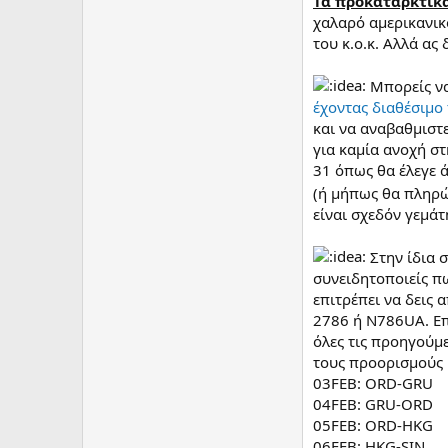
Τα προκαταρκτικ
χαλαρό αμερικανικό
του κ.ο.κ. Αλλά ας
Μπορείς να
έχοντας διαθέσιμο
και να αναβαθμιστε
για καμία ανοχή στ
31 όπως θα έλεγε 
(ή μήπως θα πληρώσ
είναι σχεδόν γεμά
Στην ίδια 
συνειδητοποιείς πω
επιτρέπει να δεις 
2786 ή N786UA. Επίσ
όλες τις προηγούμ
τους προορισμούς κ
03FEB: ORD-GRU
04FEB: GRU-ORD
05FEB: ORD-HKG
06FEB: HKG-SIN