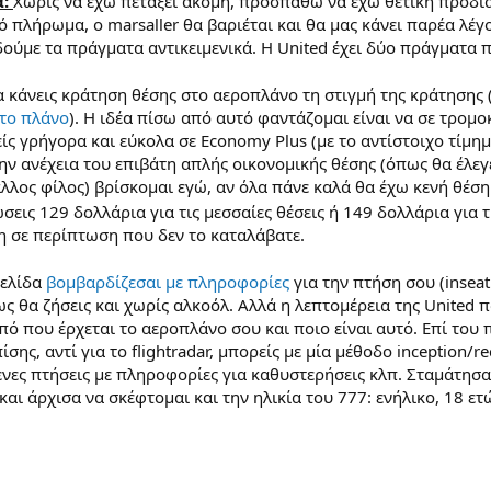
ά:
Χωρίς να έχω πετάξει ακόμη, προσπαθώ να έχω θετική προδι
 πλήρωμα, ο marsaller θα βαριέται και θα μας κάνει παρέα λέγ
 δούμε τα πράγματα αντικειμενικά. Η United έχει δύο πράγματα 
 κάνεις κράτηση θέσης στο αεροπλάνο τη στιγμή της κράτησης (
 το πλάνο
). Η ιδέα πίσω από αυτό φαντάζομαι είναι να σε τρομ
ίς γρήγορα και εύκολα σε Economy Plus (με το αντίστοιχο τίμημ
ην ανέχεια του επιβάτη απλής οικονομικής θέσης (όπως θα έλεγε
άλλος φίλος) βρίσκομαι εγώ, αν όλα πάνε καλά θα έχω κενή θέσ
εις 129 δολλάρια για τις μεσσαίες θέσεις ή 149 δολλάρια για 
τη σε περίπτωση που δεν το καταλάβατε.
σελίδα
βομβαρδίζεσαι με πληροφορίες
για την πτήση σου (inseat p
ς θα ζήσεις και χωρίς αλκοόλ. Αλλά η λεπτομέρεια της United 
από που έρχεται το αεροπλάνο σου και ποιο είναι αυτό. Επί του
ης, αντί για το flightradar, μπορείς με μία μέθοδο inception/re
ενες πτήσεις με πληροφορίες για καθυστερήσεις κλπ. Σταμάτησα
αι άρχισα να σκέφτομαι και την ηλικία του 777: ενήλικο, 18 ετ