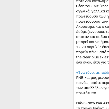
ποτέ δεν κατάλαβα
θέση του. Με ύφος 
αγγλικά, γαλλικά κ
πρωτεύουσα των ημ
πρωτεύουσσα των εξ
Ακούστηκε και ο ca
δούμε (εννοούσε τ
απόταν και οι δύο 
μπορεί και να ήμο
12.20 ακριβώς έπε
πορεία πάνω από τη
the clear blue ski
ένα σνακ, έτσι για 
«Ένα τόνικ με πολ
RNB και μας μένου
πεινάω, οπότε περ
των υπαλλήλων για 
πρωτότυπο.
Πάνω απο τον Ατλ
Τα τρόλει βγήκαν μ