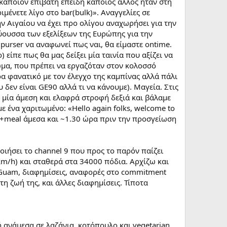
κάποιον επιβάτη επειδή κάποιος άλλος ήταν στη
μένετε λίγο στο bar(bulk)». Αναγγελίες σε
ην Αιγαίου να έχει προ ολίγου αναχωρήσει για την
ουσσα των εξελίξεων της Ευρώπης για την
purser να αναφωνεί πως ναι, θα είμαστε ontime.
 είπε πως θα μας δείξει μία ταινία που αξίζει να
ωμα, που πρέπει να εργαζόταν στον κολοσσό
ερα φανατικό με τον έλεγχο της καμπίνας αλλά πάλι
εν είναι GE90 αλλά τι να κάνουμε). Μαγεία. Στις
μία άμεση και ελαφρά στροφή δεξιά και βάλαμε
 ένα χαριτωμένο: «Hello again folks, welcome to
es+meal άμεσα και ~1.30 ώρα πριν την προσγείωση
ιήσει το channel 9 που προς το παρόν παίζει
km/h) και σταθερά στα 34000 πόδια. Αρχίζω και
ο Guam, διαφημίσεις, αναφορές στο commitment
τη ζωή της, και άλλες διαφημίσεις. Τίποτα
 ανάμεσα σε λαζάνια, κοτόπουλο και vegetarian