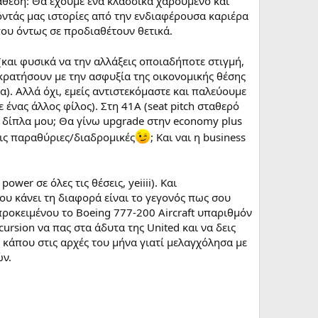
άθεση: Θα έχουμε ένα κλασσικά χαρούμενο και
οντάς μας ιστορίες από την ενδιαφέρουσα καριέρα
που όντως σε προδιαθέτουν θετικά.
και φυσικά να την αλλάξεις οποιαδήποτε στιγμή,
οκρατήσουν με την ασφυξία της οικονομικής θέσης
α). Αλλά όχι, εμείς αντιστεκόμαστε και παλεύουμε
 ένας άλλος φίλος). Στη 41Α (seat pitch σταθερό
η δίπλα μου; Θα γίνω upgrade στην economy plus
τις παραθύριες/διαδρομικές
; Και ναι η business
ower σε όλες τις θέσεις, yeiiii). Και
που κάνει τη διαφορά είναι το γεγονός πως σου
 προκειμένου το Boeing 777-200 Aircraft υπαριθμόν
cursion να πας στα άδυτα της United και να δεις
 κάπου στις αρχές του μήνα γιατί μελαγχόλησα με
ών.