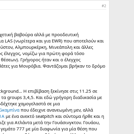
#2
χετική βαβούρα αλλά με προοδευτική
ια LAS (νωρίτερα και για EWR) που αποτελούν και
Χιούστον, Αλμπουρκέρκη, Μινεάπολη και άλλες
ός έλεγχος, νομίζω για πρώτη φορά τόσο
 θέσεων). Γρήγορος ήταν και ο έλεγχος
βάτες για Μονρόβια. Φαντάζομαι βρήκαν το δρόμο
ckground… Η επιβίβαση ξεκίνησε στις 11.25 σε
 τα groups 3,4,5. Και εδώ γρήγορη διαδικασία με
δέχτηκε χαμογελαστά σε μια
PGκαμπίνα
που έδειχνε ανανεωμένη μεν, αλλά
1Α
με ένα ανεκτό seatpitch και σύντομα ήρθε και η
ζε για Ατλάντα μετά την Γουάσινγκτον. Γουάου,
γεμάτο 777 με μία διαφωνία για μία θέση που