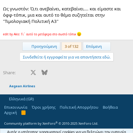
Ως γνωστόν: Ό,τι ανεβαίνει, κατεβαίνει.... και είμαστε και
όφφ-τόπικ, μια και αυτό το θέμα συζητείται στην
"Τιμολογιακή Πολιτική Α3"
edit by Akis: Γι΄ αυτό το μετέφερα στο σωστό τόπικ
First
Last
Προηγούμενη
3 of 132
Επόμενη
Συνδεθείτε ή εγγραφείτε για να απαντήσετε εδώ.
Facebook
X
Bluesky
LinkedIn
Reddit
Pinterest
Tumblr
WhatsApp
Email
Share:
Aegean Airlines
Ελληνικά (GR)
Επικοινωνία
Όροι χρήσης
Πολιτική Απορρήτου
Βοήθεια
Αρχική
R
S
S
®
Community platform by XenForo
© 2010-2025 XenForo Ltd.
Αυτός ο ιστότοπος χρησιμοποιεί cookies για να βελτιώνει την εμπειρία