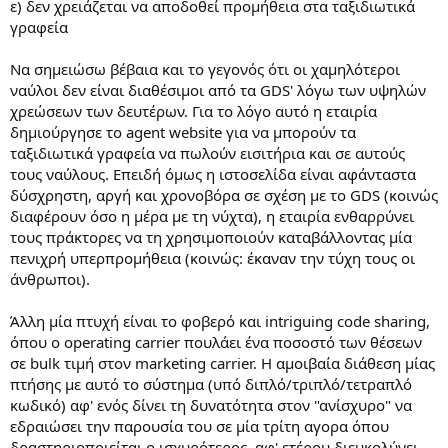
ε) δεν χρειάζεται να αποδοθεί προμήθεια στα ταξιδιωτικά
γραφεία
Να σημειώσω βέβαια και το γεγονός ότι οι χαμηλότεροι
ναύλοι δεν είναι διαθέσιμοι από τα GDS' λόγω των υψηλών
χρεώσεων των δευτέρων. Για το λόγο αυτό η εταιρία
δημιούργησε το agent website για να μπορούν τα
ταξιδιωτικά γραφεία να πωλούν εισιτήρια και σε αυτούς
τους ναύλους. Επειδή όμως η ιστοσελίδα είναι αφάνταστα
δύσχρηστη, αργή και χρονοβόρα σε σχέση με το GDS (κοινώς
διαφέρουν όσο η μέρα με τη νύχτα), η εταιρία ενθαρρύνει
τους πράκτορες να τη χρησιμοποιούν καταβάλλοντας μία
πενιχρή υπερπρομήθεια (κοινώς: έκαναν την τύχη τους οι
άνθρωποι).
Άλλη μία πτυχή είναι το φοβερό και intriguing code sharing,
όπου ο operating carrier πουλάει ένα ποσοστό των θέσεων
σε bulk τιμή στον marketing carrier. H αμοιβαία διάθεση μίας
πτήσης με αυτό το σύστημα (υπό διπλό/τριπλό/τετραπλό
κωδικό) αφ' ενός δίνει τη δυνατότητα στον "ανίσχυρο" να
εδραιώσει την παρουσία του σε μία τρίτη αγορα όπου
δραστηριοποιείται ο ισχυρότερος, αφ' ετέρου διευκολύνει