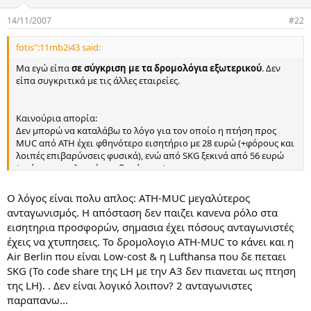
α
ς
14/11/2007
#22
fotis":11mb2i43 said:
Μα εγώ είπα
σε σύγκριση με τα δρομολόγια εξωτερικού
. Δεν
είπα συγκριτικά με τις άλλες εταιρείες.
Καινούρια απορία:
Δεν μπορώ να καταλάβω το λόγο για τον οποίο η πτήση προς
MUC από ΑΤΗ έχει φθηνότερο εισητήριο με 28 ευρώ (+φόρους και
λοιπές επιβαρύνσεις φυσικά), ενώ από SKG ξεκινά από 56 ευρώ
(+φόρους και λοιπές επιβαρύνσεις).
Αντίστοιχα είναι οι τιμές και στην επιστροφή.
Γιατί άραγε συμβαίνει αυτό αφού και οι δύο πτήσεις είναι
Ο λόγος είναι πολυ απλος: ΑΤΗ-MUC μεγαλύτερος
(σχεδόν) πάντα γεμάτες, ενώ από SKG η απόσταση είναι
ανταγωνισμός. Η απόσταση δεν παιζει κανενα ρόλο στα
μικρότερη (άρα και τα καύσιμα λιγότερα)?
εισητηρια προσφορών, σημασια έχει πόσους ανταγωνιστές
έχεις να χτυπησεις. Το δρομολογιο ATH-MUC το κάνει και η
(Τα παραπάνω παραδείγματα αφορούν αναχωρήσεις στις
Air Berlin που είναι Low-cost & η Lufthansa που δε πεταει
10/01/08 και επιστροφή στις 20/01/08 και είναι ότι φθηνότερο
"παίζει" στην Aegean)
SKG (To code share της LH με την A3 δεν πιανεται ως πτηση
της LH). . Δεν είναι λογικό λοιπον? 2 ανταγωνιστες
παραπανω...