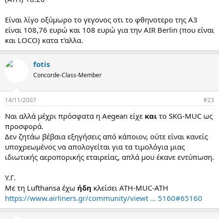
Είναι λίγο οξύμωρο το γεγονος οτι το φθηνοτερο της Α3
είναι 108,76 ευρώ και 108 ευρώ για την AIR Berlin (που είναι
και LOCO) κατα τ'αλλα.
fotis
Concorde-Class-Member
14/11/2007
#23
Ναι αλλά μέχρι πρόσφατα η Aegean είχε
και
το SKG-MUC ως
προσφορά.
Δεν ζητάω βέβαια εξηγήσεις από κάποιον, ούτε είναι κανείς
υποχρεωμένος να απολογείται για τα τιμολόγια μιας
ιδιωτικής αεροπορικής εταιρείας, απλά μου έκανε εντύπωση.
Υ.Γ.
Με τη Lufthansa έχω
ήδη
κλείσει ATH-MUC-ΑΤΗ
https://www.airliners.gr/community/viewt ... 5160#65160