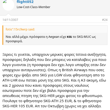
flight052
Low-Cost-Class-Member
14/11/2007
#24
fotis":15rc9wrp said:
Ναι αλλά μέχρι πρόσφατα η Aegean είχε
και
το SKG-MUC ως
προσφορά.
Ξερεις τι γινεται, υπαρχουν μερικες φορες τετοια ανεξηγητα,
προσφορες δηλαδη που δεν μπορεις να καταλαβεις για ποιο
λογο γινονται (η προσφορα δεν εχει λογο υπαρξης οταν δεν
υπαρχουν ανταγωνιστες). Οπως η British Airways που οσες
φορες εχω ψαξει απο SKG για LGW είναι φθηνοτερη απο το
ATH-LHR ενω πεταει μονη της απο SKG. Και η A3 ακομη, εδω
και 2 χρονια που κανει προσφορες στους ναυλους
εσωτερικου ποτε δεν είχε βαλει προσφορα για την
απευθειας πτηση της SKG-HER μεχρι φετος το φθινοπωρο.
Πουλαγε το φθηνοτερο SKG-ATH 25 EUR, & το φθηνοτερο
SKG-HER 105 EUR. Απ τον Οκτωβρη (χωρις να χει αλλαξει