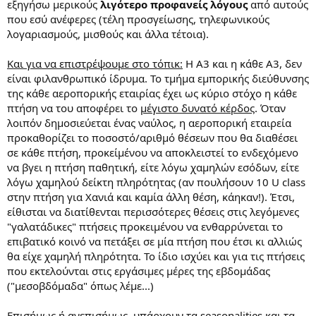
εξηγήσω μερικούς
λιγότερο προφανείς λόγους
από αυτούς
που εσύ ανέφερες (τέλη προσγείωσης, τηλεφωνικούς
λογαριασμούς, μισθούς και άλλα τέτοια).
Και για να επιστρέψουμε στο τόπικ:
H A3 και η κάθε Α3, δεν
είναι φιλανθρωπικό ίδρυμα. Το τμήμα εμπορικής διεύθυνσης
της κάθε αεροπορικής εταιρίας έχει ως κύριο στόχο η κάθε
πτήση να του αποφέρει το
μέγιστο δυνατό κέρδος
. Όταν
λοιπόν δημοσιεύεται ένας ναύλος, η αεροπορική εταιρεία
προκαθορίζει το ποσοστό/αριθμό θέσεων που θα διαθέσει
σε κάθε πτήση, προκείμένου να αποκλειστεί το ενδεχόμενο
να βγει η πτήση παθητική, είτε λόγω χαμηλών εσόδων, είτε
λόγω χαμηλού δείκτη πληρότητας (αν πουλήσουν 10 U class
στην πτήση για Χανιά και καμία άλλη θέση, κάηκαν!). Έτσι,
είθισται να διατίθενται περισσότερες θέσεις στις λεγόμενες
"γαλατάδικες" πτήσεις προκειμένου να ενθαρρύνεται το
επιβατικό κοινό να πετάξει σε μία πτήση που έτσι κι αλλιώς
θα είχε χαμηλή πληρότητα. Το ίδιο ισχύει και για τις πτήσεις
που εκτελούνται στις εργάσιμες μέρες της εβδομάδας
("μεσοβδόμαδα" όπως λέμε...)
Επισήμως ή ανεπισήμως, υπάρχουν τα seasonalities και τα