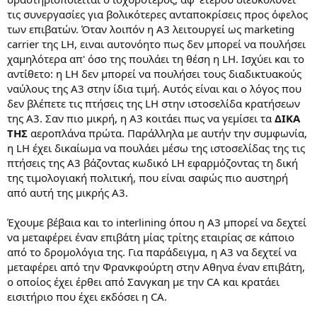
τις συνεργασίες για βολικότερες ανταποκρίσεις προς όφελος
των επιβατών. Όταν λοιπόν η A3 λειτουργεί ως marketing
carrier της LH, ειναι αυτονόητο πως δεν μπορεί να πουλήσει
χαμηλότερα απ' όσο της πουλάει τη θέση η LH. Ισχύει και το
αντίθετο: η LH δεν μπορεί να πουλήσει τους διαδικτυακούς
ναύλους της Α3 στην ίδια τιμή. Αυτός είναι και ο λόγος που
δεν βλέπετε τις πτήσεις της LH στην ιστοσελίδα κρατήσεων
της Α3. Σαν πιο μικρή, η Α3 κοιτάει πως να γεμίσει τα
ΔΙΚΑ
ΤΗΣ
αεροπλάνα πρώτα. Παράλληλα με αυτήν την συμφωνία,
η LH έχει δικαίωμα να πουλάει μέσω της ιστοσελίδας της τις
πτήσεις της Α3 βάζοντας κωδικό LH εφαρμόζοντας τη δική
της τιμολογιακή πολιτική, που είναι σαφώς πιο αυστηρή
από αυτή της μικρής Α3.
Έχουμε βέβαια και το interlining όπου η Α3 μπορεί να δεχτεί
να μεταφέρει έναν επιβάτη μίας τρίτης εταιρίας σε κάποιο
από το δρομολόγια της. Για παράδειγμα, η Α3 να δεχτεί να
μεταφέρει από την Φρανκφούρτη στην Αθηνα έναν επιβάτη,
ο οποίος έχει έρθει από Σανγκαη με την CA και κρατάει
εισιτήριο που έχει εκδόσει η CA.