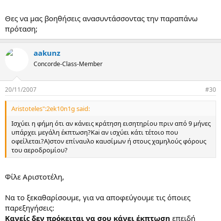
Θες να μας βοηθήσεις ανασυντάσσοντας την παραπάνω
πρόταση;
aakunz
Concorde-Class-Member
20/11/2007
#30
Aristoteles":2ek10n1g said:
Ισχύει η φήμη ότι αν κάνεις κράτηση εισητηρίου πριν από 9 μήνες
υπάρχει μεγάλη έκπτωση?Kai αν ισχύει κάτι τέτοιο που
οφείλεται?Α)στον επίναυλο καυσίμων ή στους χαμηλούς φόρους
του αεροδρομίου?
Φίλε Αριστοτέλη,
Να το ξεκαθαρίσουμε, για να αποφεύγουμε τις όποιες
παρεξηγήσεις:
Κανείς δεν πρόκειται να σου κάνει έκπτωση
επειδή