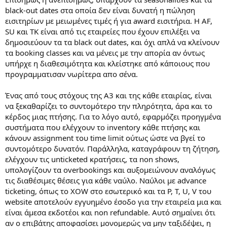
black-out dates στα οποία δεν είναι δυνατή η πώληση
εισιτηρίων με μειωμένες τιμές ή για award εισιτήρια. Η AF,
SU και ΤΚ είναι από τις εταιρείες που έχουν επιλέξει να
δημοσιεύουν τα τα black out dates, και όχι απλά να κλείνουν
τα booking classes και να μένεις με την απορία αν όντως
υπήρχε η διαθεσιμότητα και κλείστηκε από κάποιους που
προγραμματισαν νωρίτερα απο σένα.
Ένας από τους στόχους της Α3 και της κάθε εταιρίας, είναι
να ξεκαθαρίζει το συντομότερο την πληρότητα, άρα και το
κέρδος μιας πτήσης. Για το λόγο αυτό, εφαρμόζει προηγμένα
συστήματα που ελέγχουν το inventory κάθε πτήσης και
κάνουν assignment του time limit ούτως ώστε να βγεί το
συντομότερο δυνατόν. Παράλληλα, καταγράφουν τη ζήτηση,
ελέγχουν τις unticketed κρατήσεις, τα non shows,
υπολογίζουν τα overbookings και αυξομειώνουν αναλόγως
τις διαθέσιμες θέσεις για κάθε ναύλο. Ναύλοι με advance
ticketing, όπως το ΧΟW στο εσωτερικό και τα P, T, U, V του
website αποτελούν εγγυημένο έσοδο για την εταιρεία μια και
είναι άμεσα εκδοτέοι και non refundable. Αυτό σημαίνει ότι
αν ο επιβάτης αποφασίσει μονομερώς να μην ταξιδέψει, η