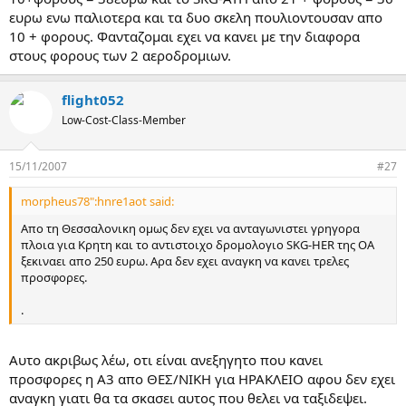
ευρω ενω παλιοτερα και τα δυο σκελη πουλιοντουσαν απο
10 + φορους. Φανταζομαι εχει να κανει με την διαφορα
στους φορους των 2 αεροδρομιων.
flight052
Low-Cost-Class-Member
15/11/2007
#27
morpheus78":hnre1aot said:
Απο τη Θεσσαλονικη ομως δεν εχει να ανταγωνιστει γρηγορα
πλοια για Κρητη και το αντιστοιχο δρομολογιο SKG-HER της ΟΑ
ξεκιναει απο 250 ευρω. Αρα δεν εχει αναγκη να κανει τρελες
προσφορες.
.
Αυτο ακριβως λέω, οτι είναι ανεξηγητο που κανει
προσφορες η Α3 απο ΘΕΣ/ΝΙΚΗ για ΗΡΑΚΛΕΙΟ αφου δεν εχει
αναγκη γιατι θα τα σκασει αυτος που θελει να ταξιδεψει.