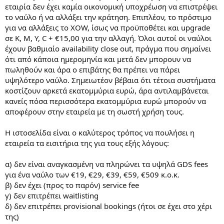
εταιρία δεν έχει καμία οικονομική υποχρέωση να επιστρέψει
το ναύλο ή να αλλάξει την κράτηση. Επιπλέον, το πρόστιμο
για να αλλάξεις το XOW, ίσως να προϋποθέτει και upgrade
σε Κ, M, Y, C + €15,00 για την αλλαγή. Όλοι αυτοί οι ναύλοι
έχουν βαθμιαίο availability close out, πράγμα που σημαίνει
ότι από κάποια ημερομηνία και μετά δεν μπορουν να
πωληθούν και άρα ο επιβάτης θα πρέπει να πάρει
υψηλότερο ναύλο. Σημειωτέον βέβαια ότι τέτοια συστήματα
κοστίζουν αρκετά εκατομμύρια ευρώ, άρα αντιλαμβάνεται
κανείς πόσα περισσότερα εκατομμύρια ευρώ μπορούν να
αποφέρουν στην εταιρεία με τη σωστή χρήση τους.
Η ιστοσελίδα είναι ο καλύτερος τρόπος να πουλήσει η
εταιρεία τα εισιτήρια της για τους εξής λόγους:
α) δεν είναι αναγκασμένη να πληρώνει τα υψηλά GDS fees
για ένα ναύλο των €19, €29, €39, €59, €509 κ.ο.κ.
β) δεν έχει (προς το παρόν) service fee
γ) δεν επιτρέπει waitlisting
δ) δεν επιτρέπει provisional bookings (ήτοι σε έχει στο χέρι
της)