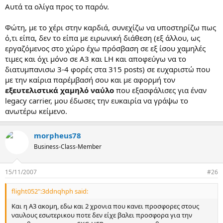
Αυτά τα ολίγα προς το παρόν.
Φώτη, με το χέρι στην καρδιά, συνεχίζω να υποστηρίζω πως
ό,τι είπα, δεν το είπα με ειρωνική διάθεση (εξ άλλου, ως
εργαζόμενος στο χώρο έχω πρόσβαση σε εξ ίσου χαμηλές
τιμες και όχι μόνο σε Α3 και LH και αποφεύγω να το
διατυμπανισω 3-4 φορές στα 315 posts) σε ευχαριστώ που
με την καίρια παρέμβασή σου και με αφορμή τον
εξευτελιστικά χαμηλό ναύλο
που εξασφάλισες για έναν
legacy carrier, μου έδωσες την ευκαιρία να γράψω το
ανωτέρω κείμενο.
morpheus78
Business-Class-Member
15/11/2007
#26
flight052":3ddnqhph said:
Και η A3 ακομη, εδω και 2 χρονια που κανει προσφορες στους
ναυλους εσωτερικου ποτε δεν είχε βαλει προσφορα για την