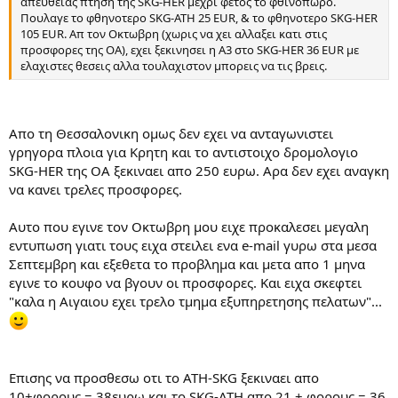
απευθειας πτηση της SKG-HER μεχρι φετος το φθινοπωρο.
Πουλαγε το φθηνοτερο SKG-ATH 25 EUR, & το φθηνοτερο SKG-HER
105 EUR. Απ τον Οκτωβρη (χωρις να χει αλλαξει κατι στις
προσφορες της ΟΑ), εχει ξεκινησει η Α3 στο SKG-HER 36 EUR με
ελαχιστες θεσεις αλλα τουλαχιστον μπορεις να τις βρεις.
Απο τη Θεσσαλονικη ομως δεν εχει να ανταγωνιστει
γρηγορα πλοια για Κρητη και το αντιστοιχο δρομολογιο
SKG-HER της ΟΑ ξεκιναει απο 250 ευρω. Αρα δεν εχει αναγκη
να κανει τρελες προσφορες.
Αυτο που εγινε τον Οκτωβρη μου ειχε προκαλεσει μεγαλη
εντυπωση γιατι τους ειχα στειλει ενα e-mail γυρω στα μεσα
Σεπτεμβρη και εξεθετα το προβλημα και μετα απο 1 μηνα
εγινε το κουφο να βγουν οι προσφορες. Και ειχα σκεφτει
"καλα η Αιγαιου εχει τρελο τμημα εξυπηρετησης πελατων"...
Επισης να προσθεσω οτι το ATH-SKG ξεκιναει απο
10+φορους = 38ευρω και το SKG-ATH απο 21 + φορους = 36