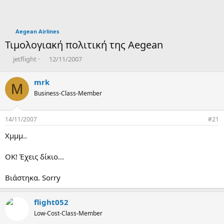
Aegean Airlines
Τιμολογιακή πολιτική της Aegean
T
Η
jetflight
12/11/2007
h
μ
r
ε
mrk
M
e
ρ
Business-Class-Member
a
ο
d
μ
s
η
14/11/2007
#21
t
ν
a
ί
Χμμμ..
r
α
t
δ
ΟΚ! Έχεις δίκιο...
e
η
r
μ
ι
Βιάστηκα. Sorry
ο
υ
flight052
ρ
γ
Low-Cost-Class-Member
ί