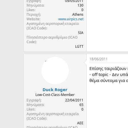
Εγγραφή
09/05/2011
Μηνύματα
130
Likes
0
Περιοχή
Athens
Website
www.airpics.net
Αγαπημένη αεροπορική εταιρεία
(ICAO Code)
SIA
Πλησιέστερο αεροδρόμιο (ICAO
Code)
LGTT
18/06/2011
Επίσης ταιριάζουν κ
- off topic - Δεν 
θέμα σύντομα για αυ
Duck Roger
Low-Cost-Class-Member
Εγγραφή
22/04/2011
Μηνύματα
65
Likes
0
Αγαπημένη αεροπορική εταιρεία
(ICAO Code)
AEE
Πλησιέστερο αεροδρόμιο (ICAO