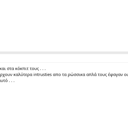
αι στα κόκπιτ τους . . .
υπάρχουν καλύτερα intrusties απο τα ρώσσικα απλά τους έφαγαν ο
τό . . .