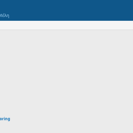
Μέλη
oring