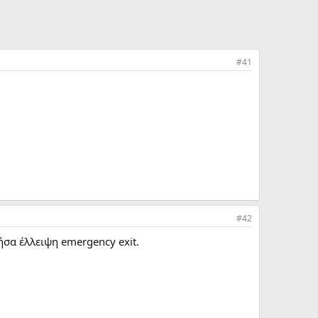
#41
#42
ήσα έλλειψη emergency exit.