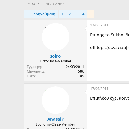
T
Η
futAIR
16/05/2011
h
μ
Προηγούμενη
1
2
3
4
5
r
ε
e
ρ
a
ο
17/06/2011
d
μ
Επίσης το Sukhoi δ
s
η
t
ν
a
ί
off topic(συνέχεια
r
α
solro
t
δ
e
η
First-Class-Member
r
μ
Εγγραφή
04/03/2011
ι
Μηνύματα
586
Likes
109
ο
υ
ρ
17/06/2011
γ
ί
Επιπλέον έχει κοιν
α
ς
Anasair
Economy-Class-Member