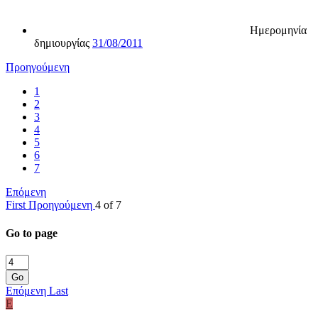
Ημερομηνία
δημιουργίας
31/08/2011
Προηγούμενη
1
2
3
4
5
6
7
Επόμενη
First
Προηγούμενη
4 of 7
Go to page
Go
Επόμενη
Last
E