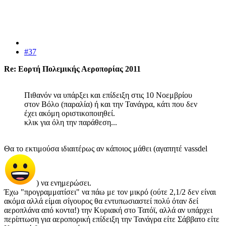
#37
Re: Εορτή Πολεμικής Αεροπορίας 2011
Πιθανόν να υπάρξει και επίδειξη στις 10 Νοεμβρίου
στον Βόλο (παραλία) ή και την Τανάγρα, κάτι που δεν
έχει ακόμη οριστικοποιηθεί.
κλικ για όλη την παράθεση...
Θα το εκτιμούσα ιδιαιτέρως αν κάποιος μάθει (αγαπητέ vassdel
) να ενημερώσει.
Έχω "προγραμματίσει" να πάω με τον μικρό (ούτε 2,1/2 δεν είναι
ακόμα αλλά είμαι σίγουρος θα εντυπωσιαστεί πολύ όταν δεί
αεροπλάνα από κοντα!) την Κυριακή στο Τατόϊ, αλλά αν υπάρχει
περίπτωση για αεροπορική επίδειξη την Τανάγρα είτε Σάββατο είτε