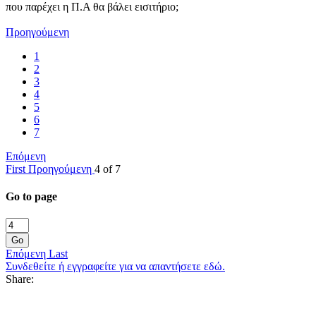
που παρέχει η Π.Α θα βάλει εισιτήριο;
Προηγούμενη
1
2
3
4
5
6
7
Επόμενη
First
Προηγούμενη
4 of 7
Go to page
Go
Επόμενη
Last
Συνδεθείτε ή εγγραφείτε για να απαντήσετε εδώ.
Share: