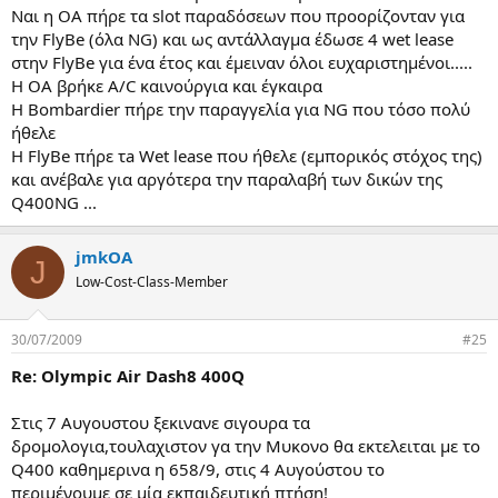
Ναι η OA πήρε τα slot παραδόσεων που προορίζονταν για
την FlyBe (όλα ΝG) και ως αντάλλαγμα έδωσε 4 wet lease
στην FlyBe για ένα έτος και έμειναν όλοι ευχαριστημένοι.....
Η ΟΑ βρήκε A/C καινούργια και έγκαιρα
Η Βοmbardier πήρε την παραγγελία για NG που τόσο πολύ
ήθελε
Η FlyBe πήρε τa Wet lease που ήθελε (εμπορικός στόχος της)
και ανέβαλε για αργότερα την παραλαβή των δικών της
Q400NG ...
jmkOA
J
Low-Cost-Class-Member
30/07/2009
#25
Re: Olympic Air Dash8 400Q
Στις 7 Αυγουστου ξεκινανε σιγουρα τα
δρομολογια,τουλαχιστον γα την Μυκονο θα εκτελειται με το
Q400 καθημερινα η 658/9, στις 4 Αυγούστου το
περιμένουμε σε μία εκπαιδευτική πτήση!