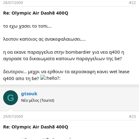
28/07/2009
#22
α
ς
Re: Olympic Air Dash8 400Q
το εχω χασει το τοπι...
λοιπον καποιος ας ανακεφαλαιωσει....
η οα εκανε παραγγελια στην bombardier για νεα q400 η
αγορασε τα δικαιωματα καποιων παραγγελιων της be?
δευτερον... μεχρι να ερθουν τα αεροσκαφη κανει wet lease
q400 απο τη be?
gtsouk
G
Νέο μέλος (Tourist)
29/07/2009
#23
Re: Olympic Air Dash8 400Q