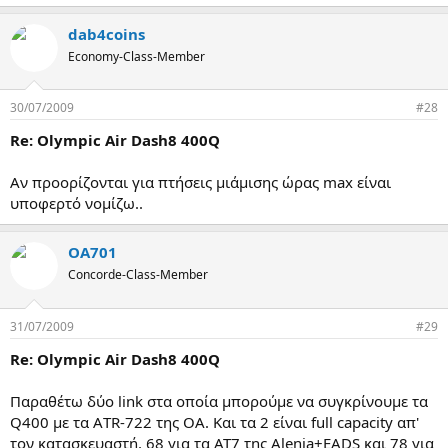
dab4coins
Economy-Class-Member
30/07/2009
#28
Re: Olympic Air Dash8 400Q
Αν προορίζονται για πτήσεις μιάμισης ώρας max είναι
υποφερτό νομίζω..
OA701
Concorde-Class-Member
31/07/2009
#29
Re: Olympic Air Dash8 400Q
Παραθέτω δύο link στα οποία μπορούμε να συγκρίνουμε τα
Q400 με τα ΑTR-722 της ΟΑ. Και τα 2 είναι full capacity απ'
τον κατασκευαστή, 68 για τα ΑΤ7 της Alenia+EADS και 78 για