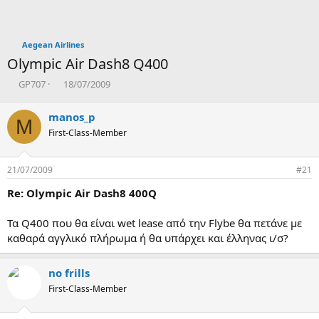
Aegean Airlines
Olympic Air Dash8 Q400
T
Η
GP707
18/07/2009
h
μ
r
ε
manos_p
M
e
ρ
First-Class-Member
a
ο
d
μ
s
η
21/07/2009
#21
t
ν
a
ί
Re: Olympic Air Dash8 400Q
r
α
t
δ
Τα Q400 που θα είναι wet lease από την Flybe θα πετάνε με
e
η
καθαρά αγγλικό πλήρωμα ή θα υπάρχει και έλληνας ι/σ?
r
μ
ι
ο
no frills
υ
ρ
First-Class-Member
γ
ί