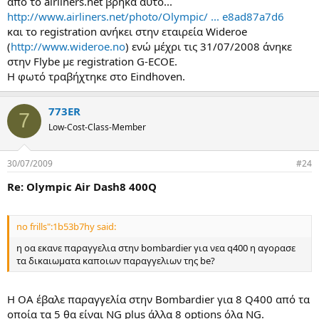
απο το airliners.net βρήκα αυτό...
http://www.airliners.net/photo/Olympic/ ... e8ad87a7d6
και το registration ανήκει στην εταιρεία Wideroe
(
http://www.wideroe.no
) ενώ μέχρι τις 31/07/2008 άνηκε
στην Flybe με registration G-ECOE.
H φωτό τραβήχτηκε στο Eindhoven.
773ER
7
Low-Cost-Class-Member
30/07/2009
#24
Re: Olympic Air Dash8 400Q
no frills":1b53b7hy said:
η οα εκανε παραγγελια στην bombardier για νεα q400 η αγορασε
τα δικαιωματα καποιων παραγγελιων της be?
H OA έβαλε παραγγελία στην Bombardier για 8 Q400 από τα
οποία τα 5 θα είναι NG plus άλλα 8 options όλα NG.