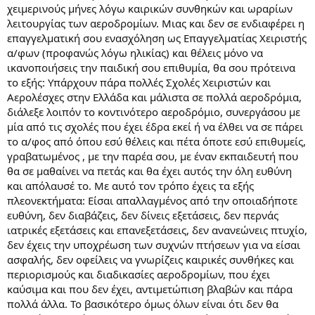
χειμερινούς μήνες λόγω καιρικών συνθηκών και ωραρίων
λειτουργίας των αεροδρομίων. Μιας και δεν σε ενδιαφέρει η
επαγγελματική σου ενασχόληση ως Επαγγελματίας Χειριστής
α/φων (προφανώς λόγω ηλικίας) και θέλεις μόνο να
ικανοποιήσεις την παιδική σου επιθυμία, θα σου πρότεινα
το εξής: Υπάρχουν πάρα πολλές Σχολές Χειριστών και
Αερολέσχες στην Ελλάδα και μάλιστα σε πολλά αεροδρόμια,
διάλεξε λοιπόν το κοντινότερο αεροδρόμιο, συνεργάσου με
μία από τις σχολές που έχει έδρα εκεί ή να έλθει να σε πάρει
το α/φος από όπου εσύ θέλεις και πέτα όποτε εσύ επιθυμείς,
γραβατωμένος , με την παρέα σου, με έναν εκπαιδευτή που
θα σε μαθαίνει να πετάς και θα έχει αυτός την όλη ευθύνη
και απόλαυσέ το. Με αυτό τον τρόπο έχεις τα εξής
πλεονεκτήματα: Είσαι απαλλαγμένος από την οποιαδήποτε
ευθύνη, δεν διαβάζεις, δεν δίνεις εξετάσεις, δεν περνάς
ιατρικές εξετάσεις και επανεξετάσεις, δεν ανανεώνεις πτυχίο,
δεν έχεις την υποχρέωση των συχνών πτήσεων για να είσαι
ασφαλής, δεν οφείλεις να γνωρίζεις καιρικές συνθήκες και
περιορισμούς και διαδικασίες αεροδρομίων, που έχει
καύσιμα και που δεν έχει, αντιμετώπιση βλαβών και πάρα
πολλά άλλα. Το βασικότερο όμως όλων είναι ότι δεν θα