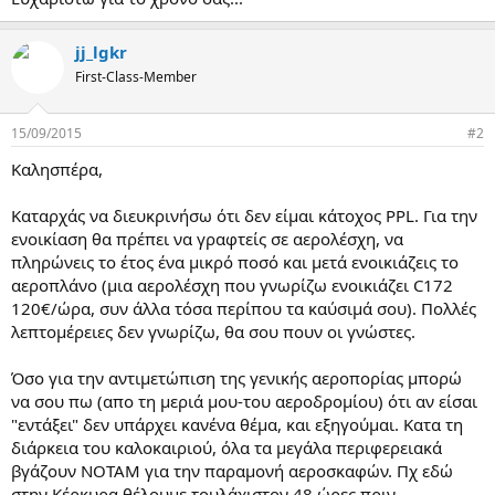
jj_lgkr
First-Class-Member
15/09/2015
#2
Καλησπέρα,
Καταρχάς να διευκρινήσω ότι δεν είμαι κάτοχος PPL. Για την
ενοικίαση θα πρέπει να γραφτείς σε αερολέσχη, να
πληρώνεις το έτος ένα μικρό ποσό και μετά ενοικιάζεις το
αεροπλάνο (μια αερολέσχη που γνωρίζω ενοικιάζει C172
120€/ώρα, συν άλλα τόσα περίπου τα καύσιμά σου). Πολλές
λεπτομέρειες δεν γνωρίζω, θα σου πουν οι γνώστες.
Όσο για την αντιμετώπιση της γενικής αεροπορίας μπορώ
να σου πω (απο τη μεριά μου-του αεροδρομίου) ότι αν είσαι
"εντάξει" δεν υπάρχει κανένα θέμα, και εξηγούμαι. Κατα τη
διάρκεια του καλοκαιριού, όλα τα μεγάλα περιφερειακά
βγάζουν NOTAM για την παραμονή αεροσκαφών. Πχ εδώ
στην Κέρκυρα θέλουμε τουλάχιστον 48 ώρες πριν