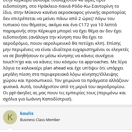
ειδοποίηση, στο Ηράκλειο-Χανιά-Ρόδο-Κω-Σαντορίνη το
ίδιο, στην Μύκονο κανένα αεροσκαφος γενικής αεροπορίας
δεν επιτρέπεται να μείνει πάνω από 2 ώρες! Λόγω του
τυπικού του θέματος, ακόμα και ένα C172 για 10 λεπτά
παραμονής στην Κέρκυρα μπορεί να έχει θέμα αν δεν έχει
ειδοποιήσει (ανάλογα την κίνηση που θα έχει το
αεροδρόμιο, ποιον αερολιμενικό θα πετύχει κλπ). Επίσης
μην περιμένεις να είναι ιδιαίτερα ευχαριστημένοι οι ελεγκτές
να σε βοηθήσουν εν μέσω κίνησης να κάνεις συνέχεια
touch'n'go και να κάνεις του κόσμου τα approaches. Με λίγα
λόγια το καλοκαίρι plan ahead και έχε υπ'όψιν ότι υπάρχει
μεγάλη πίεση στα περιφερειακά λόγω κίνησης/έλλειψης
χώρου και προσωπικού. Τον χειμώνα τα πράγματα αλλάζουν
φυσικά. Αυτά, τουλάχιστον από τη μεριά του αεροδρομίου.
Οι ppl-άκηδες ας μας πουν τις εμπειρίες τους (περιμένω και
σχόλια για Ιωάννη Καποδίστρια!).
koulis
K
Business-Class-Member