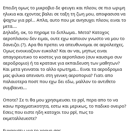
ρ
Επειδη ομως το μικροβιο δε φευγει και πλεον, σε πιο ωριμη
γ
ηλικια και εχοντας βαλει σε ταξη τη ζωη μου, αποφασισα να
ί
ψαχτω για ppl... Απλα, αυτο που με ανησυχει πλεον, ειναι το
α
ς
μετα....
Δηλαδη, οκ, το πηραμε το διπλωμα.. Μετα? Κατοχος
αεροπλανου δεν ειμαι, ουτε εχω καποιον γνωστο να μου το
δανειζει (?). Αρα θα πρεπει να απευθυνομαι σε αερολεσχες.
Ομως ενοικιαζουν ευκολα? Και αν ναι, μηπως ειναι
απαγορευτικο το κοστος για αεροπλανο (συν καυσιμο συν
αεροδρομιο) ή τα κρατανε για εκπαιδευση των μαθητων?
Και μετα γενναται το αλλο ερωτημα... Ειναι τα αεροδρομια
μας φιλικα απεναντι στη γενικη αεροπορια? Γιατι απο
παλαιοτερα ποστ που εχω δει εδω, μαλλον το αντιθετο
συμβαινει...
Οποτε? Σε τι θα μου χρησιμευσει το ppl, περα απο το να
κανω πραγματικοτητα, εστω και μερικως, το παδικο ονειρο?
Εσεις που ειστε ηδη κατοχοι του ppl, πως το
εκμεταλλευεστε?
Ευχαριστω για το χρονο σας...