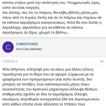
κόστος ετήσιο μετά την απόκτηση του. Υποχρεωτικές ώρες,
ώστε να είσαι ενεργός;
Και επίσης, πες ότι το παίρνω, θα κόβω βόλτες μόνος μου
πάνω από το Αιγαίο; Εκτός και αν το παίρνω και πηγανω σκ
σε κάποια αεροδρόμια οικογενειακώς. Αλλά θα σου δώσει η
Αερολέσχη, αεροπλάνο για να κάθεται σε κάποιο
αεροδρομιο; Δε ξέρω, χλωμό το βλέπω...
CHRISTOS55
C
First-Class-Member
15/09/2015
#8
Φίλε billymos, επέτρεψέ μου να κάνω μια άλλου είδους
προσέγγιση για το θέμα που σε αφορά. Σύμφωνα με τα
γραφόμενα των προηγούμενων (και πολύ σωστά), δεν
μπορείς να πετάξεις τους καλοκαιρινούς μήνες λόγω
ανικανότητας του Κρατικού μηχανισμού (έλλειψη θέσεων
στάθμευσης σχεδόν σε όλα τα αεροδρόμια, έλλειψη
καυσίμων, απροθυμία συνεργασίας ΕΕΚ και Αερολιμενικών
κλπ) καθώς επίσης είναι αδύνατες οι πτήσεις τους