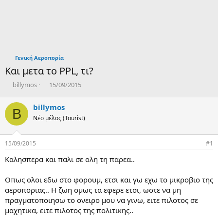
Γενική Αεροπορία
Και μετα το PPL, τι?
T
Η
billymos
15/09/2015
h
μ
r
ε
billymos
B
e
ρ
Νέο μέλος (Tourist)
a
ο
d
μ
s
η
15/09/2015
#1
t
ν
a
ί
Καλησπερα και παλι σε ολη τη παρεα..
r
α
t
δ
Οπως ολοι εδω στο φορουμ, ετσι και γω εχω το μικροβιο της
e
η
αεροποριας.. Η ζωη ομως τα εφερε ετσι, ωστε να μη
r
μ
ι
πραγματοποιησω το ονειρο μου να γινω, ειτε πιλοτος σε
ο
μαχητικα, ειτε πιλοτος της πολιτικης..
υ