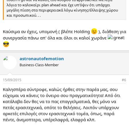
λόγια το καλοκαίρι plan ahead και έχε υπ'όψιν ότι υπάρχει
μεγάλη πίεση στα περιφερειακά λόγω κίνησης/έλλειψης χώρου
και προσωπικού. . .
Καύσιμα αν έχεις, υπομονή ( βλέπε Holding
), διάθεση για
συνεργασία πάνω απ' όλα και όλοι οι καλοί χωράνε
astronautofemotion
Business-Class-Member
15/09/2015
#6
Καλησπέρα σύντροφε, καλώς ήρθες στην παρέα μας, σου
εύχομαι να κάνεις το όνειρο σου πραγματικότητα! Από ότι
κατάλαβα δεν θες να το πας επαγγελματικά, θες μόνο να
πετάς ερασιτεχνικά, οπότε το θελήσεις. Λοιπόν υπάρχουν
αρκετές επιλογές στον ερασιτεχνικό τομέα, όπως, παρά
πέντε, άνεμοπτερα, υπέρελαφρά, ελαφρά κλπ.