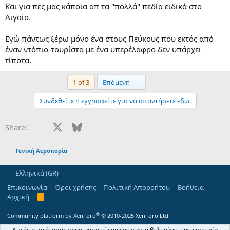
Kαι για πες μας κάποια απ τα "πολλά" πεδία ειδικά στο
Αιγαίο.
Εγώ πάντως ξέρω μόνο ένα στους Πεύκους που εκτός από
έναν ντόπιο-τουρίστα με ένα υπερέλαφρο δεν υπάρχει
τίποτα.
Last
1 of 3
Επόμενη
Συνδεθείτε ή εγγραφείτε για να απαντήσετε εδώ.
Facebook
X
Bluesky
LinkedIn
Reddit
Pinterest
Tumblr
WhatsApp
Email
Share:
Γενική Αεροπορία
Ελληνικά (GR)
Επικοινωνία
Όροι χρήσης
Πολιτική Απορρήτου
Βοήθεια
Αρχική
R
S
S
®
Community platform by XenForo
© 2010-2025 XenForo Ltd.