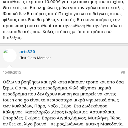
καταθέσεις περίπου 10.000€ για την απόκτηση του πτυχίου,
Θα πετάς και θα πληρώνεις μόνο για τον χρόνο που πέταξες.
Φυσικά δεν θα πάρεις ποτέ Πτυχίο για να το δείχνεις στους
φίλους σου. Εσύ θα μάθεις να πετάς, θα ικανοποιήσεις την
προσωπική σου επιθυμία και την ευθύνη θα την έχει πάντα
ο εκπαιδευτής σου. Καλές πτήσεις με όποιο τρόπο εσύ
διαλέξεις.
aris320
First-Class-Member
15/09/2015
#9
Θέλω να βοηθήσω και εγώ κατα κάποιον τροπο και απο όσα
ξέρω. Θα πω για τα αεροδρόμια. Φιλέ billymos μερικά
αεροδρόμια που δεν έχουν κινηση και μπορείς να κανεις
touch and go είναι τα περισσότερα μικρά νησιωτικά όπως
των Κυκλάδων, Πάρο, Νάξο , Σύρο. Στα Δωδεκάνησα,
Κάλυμνος ,Καστελόριζο ,Λέρος Ικαρία,Χίος, Αστυπάλαια.
Σποράδες, Σκύρος. Βορειο Αιγαίο,Λήμνος, Μυτιλήνη. Τώρα
αν θες και λίγο βουνό Ηπειρος,Ιωάννινα. Δυτική Μακεδονία,