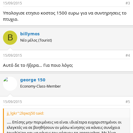
15/09/2015
#3
Υπολογισε ετησιο κοστος 1500 ευρω για να συντηρησεις το
πτυχιο.
billymos
B
Νέο μέλος (Tourist)
15/09/2015
#4
Αυτό δε το ήξερα... Για ποιο λόγο;
george 150
Economy-Class-Member
15/09/2015
#5
jj_lgkr":2lqwzj50 said:
..... Επίσης μην περιμένεις να είναι ιδιαίτερα ευχαριστημένοι οι
ελεγκτές να σε βοηθήσουν εν μέσω κίνησης να κάνεις συνέχεια
touch'n'go και να κάνεις του κόσμου τα approaches. Με λίγα