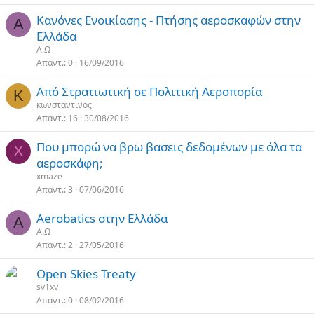
Κανόνες Ενοικίασης - Πτήσης αεροσκαφών στην
Α
Ελλάδα
Α.Ω
Απαντ.
0
16/09/2016
Από Στρατιωτική σε Πολιτική Αεροπορία
Κ
κωνσταντινος
Απαντ.
16
30/08/2016
Που μπορώ να βρω βασεις δεδομένων με όλα τα
X
αεροσκάφη;
xmaze
Απαντ.
3
07/06/2016
Aerobatics στην Ελλάδα
Α
Α.Ω
Απαντ.
2
27/05/2016
Open Skies Treaty
sv1xv
Απαντ.
0
08/02/2016