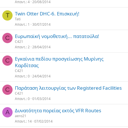
Απαντ.
4
20/08/2014
Twin Otter DHC-6. Επισκευή!
T
Tati
Απαντ.
1
30/07/2014
Ευρωπαϊκή νομοθετική... πατατούλα!
C
C421
Απαντ.
2
28/04/2014
Εγκαίνια πεδίου προσγείωσης Μυρίνης
C
Καρδίτσας
C421
Απαντ.
0
24/04/2014
Παράταση λειτουργίας των Registered Facilities
C
C421
Απαντ.
0
01/03/2014
Δυνατότητα πορείας εκτός VFR Routes
A
aero21
Απαντ.
14
07/02/2014