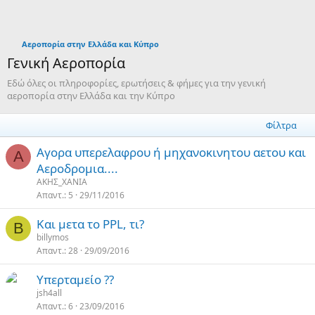
Αεροπορία στην Ελλάδα και Κύπρο
Γενική Αεροπορία
Εδώ όλες οι πληροφορίες, ερωτήσεις & φήμες για την γενική
αεροπορία στην Ελλάδα και την Κύπρο
Φίλτρα
Αγορα υπερελαφρου ή μηχανοκινητου αετου και
Α
Αεροδρομια....
ΑΚΗΣ_ΧΑΝΙΑ
Απαντ.
5
29/11/2016
Και μετα το PPL, τι?
B
billymos
Απαντ.
28
29/09/2016
Υπερταμείο ??
jsh4all
Απαντ.
6
23/09/2016